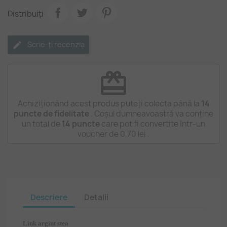
Distribuiți
Scrie-ți recenzia
redeem
Achiziționând acest produs puteți colecta până la
14
puncte de fidelitate
. Coșul dumneavoastră va conține
un total de
14
puncte
care pot fi convertite într-un
voucher de
0,70 lei
.
Descriere
Detalii
Link argint stea