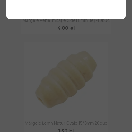
Mărgele Perle Imitație Sidef 8mm Bej -10buc
4,00 lei
Mărgele Lemn Natur Ovale 15*8mm 20buc
1,30 lei