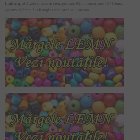
Link argint
3 zale sudate in
stea
, puritate 925, dimensiune 18*19mm,
grosime 0,9mm.
Link argint stea pret
pe 1 bucata.