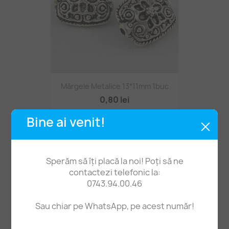
Mărgele Metalice 13*11mm 1buc
0,80 lei
Bine ai venit!
Sperăm să îți placă la noi! Poți să ne
contactezi telefonic la:
0743.94.00.46
Sau chiar pe WhatsApp, pe acest număr!