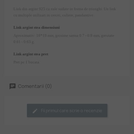
Link din argint 925 cu zale sudate in forma de triunghi. Un link
cu multiple utilizari in cercei, coliere, pandantive.
Link argint stea dimensiuni
Aproximativ: 18*19 mm, grosime sarma 0.7 - 0.9 mm, greutate
0.61 - 0.63 g.
Link argint stea pret
Pret pe 1 bucata.
Comentarii (0)
Fii primul care scrie o recenzie