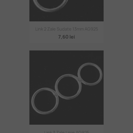
Link 2 Zale Sudate 13mm AG925
7,60 lei
Link 3 Zale Linie AG925