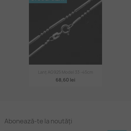
Lanț AG925 Model 33 -45cm
68,60 lei
Abonează-te la noutăți