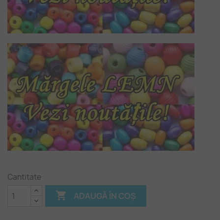
Cantitate

ADAUGĂ ÎN COȘ