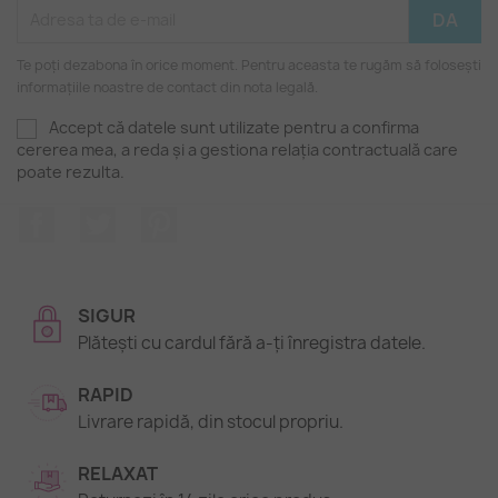
Te poți dezabona în orice moment. Pentru aceasta te rugăm să folosești
informațiile noastre de contact din nota legală.
Accept că datele sunt utilizate pentru a confirma
cererea mea, a reda și a gestiona relația contractuală care
poate rezulta.
Facebook
Twitter
Pinterest
SIGUR
Plătești cu cardul fără a-ți înregistra datele.
RAPID
Livrare rapidă, din stocul propriu.
RELAXAT