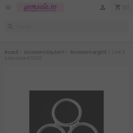
shopping_cart


(0)
search
Acasă
Accesorii bijuterii
Accesorii argint
Link 3
zale stea AG925