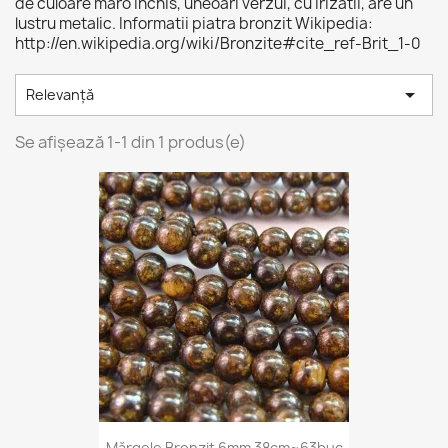
de culoare maro inchis, uneoari verzui, cu irizatii, are un
lustru metalic. Informatii piatra bronzit Wikipedia:
http://en.wikipedia.org/wiki/Bronzite#cite_ref-Brit_1-0

Relevanță
Se afișează 1-1 din 1 produs(e)
Mărgele Bronzit 6mm 38cm~63buc