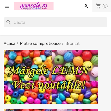
shopping_cart


(0)
search
Acasă
Pietre semipretioase
Bronzit