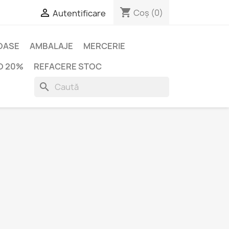
shopping_cart

Coș
(0)
Autentificare
IOASE
AMBALAJE
MERCERIE
O 20%
REFACERE STOC
search