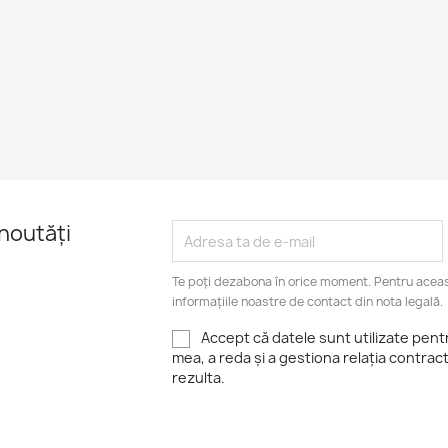
noutăți
Te poți dezabona în orice moment. Pentru aceas
informațiile noastre de contact din nota legală.
Accept că datele sunt utilizate pen
mea, a reda și a gestiona relația contrac
rezulta.