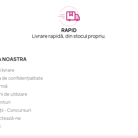
RAPID
.
Livrare rapidă, din stocul propriu.
A NOASTRA
i livrare
a de confidențialitate
irmă
i de utilizare
nturi
ii - Concursuri
ctează-ne
.