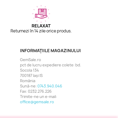
RELAXAT
Returnezi în 14 zile orice produs.
INFORMAȚIILE MAGAZINULUI
GemSale.ro
pct de lucru expediere colete: bd.
Socola 134
700187 Iași IS
România
Sună-ne:
0743.940.046
Fax:
0232.276.226
Trimite-ne un e-mail:
office@gemsale.ro