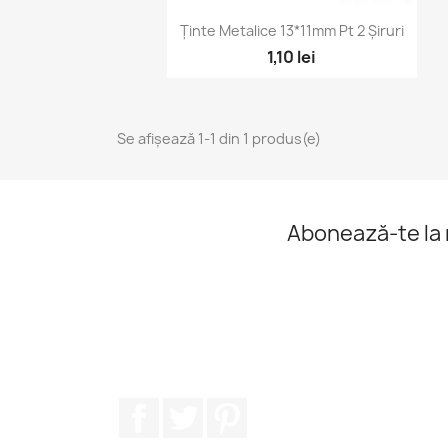
Vizualizare rapidă

Ținte Metalice 13*11mm Pt 2 Șiruri
1,10 lei
Se afișează 1-1 din 1 produs(e)
Abonează-te la 
Facebook
Twitter
Pinterest