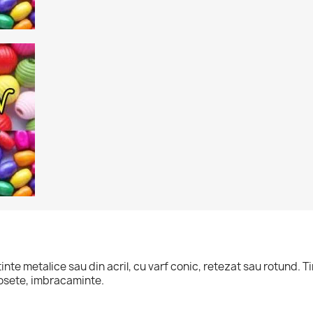
nte metalice sau din acril, cu varf conic, retezat sau rotund. Tin
 posete, imbracaminte.