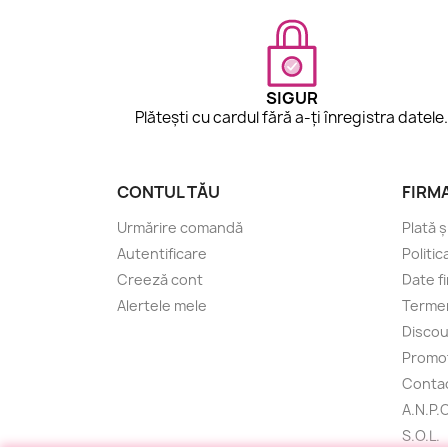
SIGUR
Plătești cu cardul fără a-ți înregistra datele
CONTUL TĂU
FIRM
Urmărire comandă
Plată ș
Autentificare
Politic
Creeză cont
Date f
Alertele mele
Termen
Discou
Promoț
Conta
A.N.P.C
S.O.L.