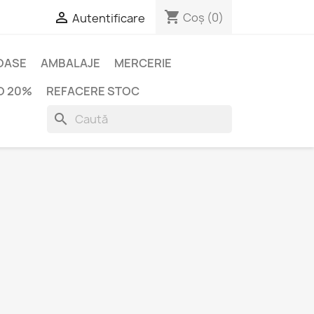
shopping_cart

Coș
(0)
Autentificare
IOASE
AMBALAJE
MERCERIE
O 20%
REFACERE STOC
search