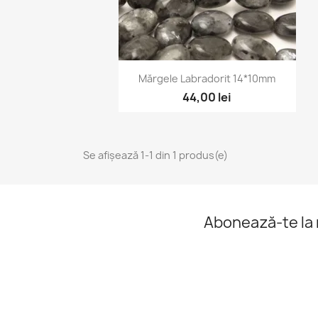
Vizualizare rapidă

Mărgele Labradorit 14*10mm
44,00 lei
Se afișează 1-1 din 1 produs(e)
Abonează-te la 