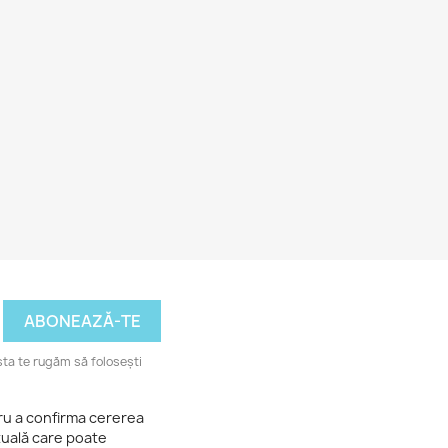
ta te rugăm să folosești
tru a confirma cererea
tuală care poate