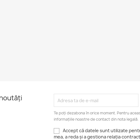
noutăți
Te poți dezabona în orice moment. Pentru aceas
informațiile noastre de contact din nota legală.
Accept că datele sunt utilizate pen
mea, a reda și a gestiona relația contrac