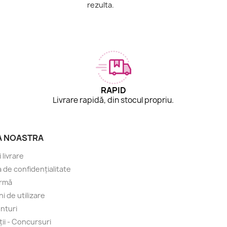
rezulta.
RAPID
.
Livrare rapidă, din stocul propriu.
A NOASTRA
i livrare
a de confidențialitate
irmă
i de utilizare
nturi
ii - Concursuri