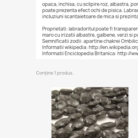
opaca, inchisa, cu sclipire roz, albastra, po
poate prezenta efect ochi de pisica. Labra
incluziuni scantaietoare de mica si prezinta 
Proprietati: labradoritul poate fi transparen
maro cu irizatii albastre, galbene, verzi si 
Semnificatii zodii: apartine chakrei Ombilic
Informatii wikipedia: http://en.wikipedia.o
Informatii Enciclopedia Britanica: http:/
Conține 1 produs.