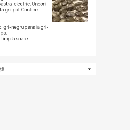
lbastra-electric. Uneori
a gri-pal. Contine
c, gri-negru pana la gri-
apa.
 timp la soare.

ță