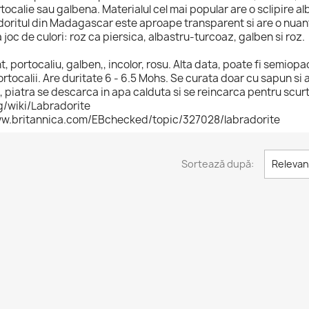
rtocalie sau galbena. Materialul cel mai popular are o sclipire a
doritul din Madagascar este aproape transparent si are o nuant
joc de culori: roz ca piersica, albastru-turcoaz, galben si roz.
t, portocaliu, galben,, incolor, rosu. Alta data, poate fi semiopa
portocalii. Are duritate 6 - 6.5 Mohs. Se curata doar cu sapun si 
, piatra se descarca in apa calduta si se reincarca pentru scurt
rg/wiki/Labradorite
/www.britannica.com/EBchecked/topic/327028/labradorite
Sortează după:
Relevan