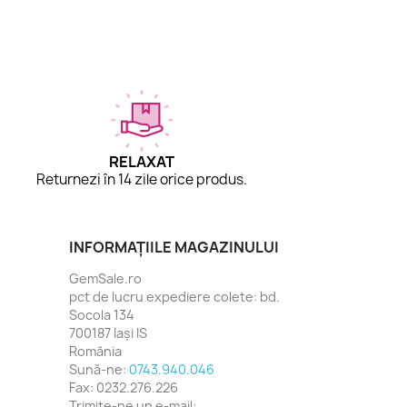
RELAXAT
Returnezi în 14 zile orice produs.
INFORMAȚIILE MAGAZINULUI
GemSale.ro
pct de lucru expediere colete: bd.
Socola 134
700187 Iași IS
România
Sună-ne:
0743.940.046
Fax:
0232.276.226
Trimite-ne un e-mail: