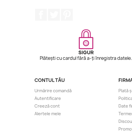
Facebook
Twitter
Pinterest
SIGUR
Plătești cu cardul fără a-ți înregistra datele
CONTUL TĂU
FIRM
Urmărire comandă
Plată ș
Autentificare
Politic
Creeză cont
Date f
Alertele mele
Termen
Discou
Promoț