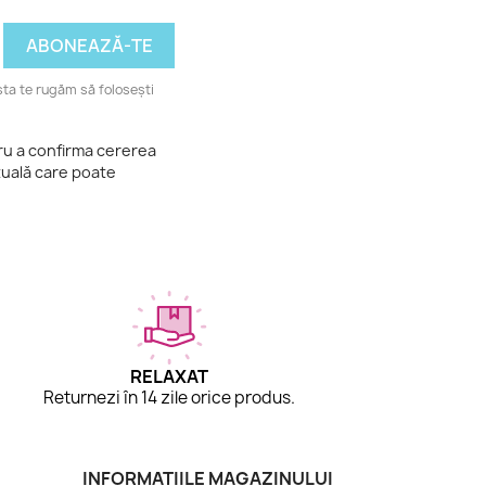
ta te rugăm să folosești
tru a confirma cererea
tuală care poate
RELAXAT
Returnezi în 14 zile orice produs.
INFORMAȚIILE MAGAZINULUI