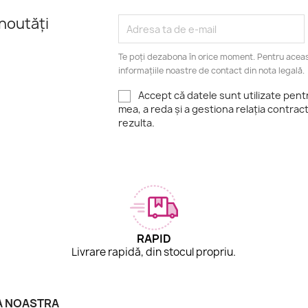
noutăți
Te poți dezabona în orice moment. Pentru aceas
informațiile noastre de contact din nota legală.
Accept că datele sunt utilizate pen
mea, a reda și a gestiona relația contrac
rezulta.
RAPID
.
Livrare rapidă, din stocul propriu.
A NOASTRA