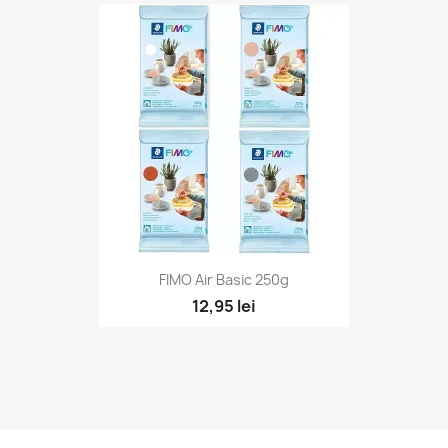
Vizualizare rapidă

FIMO Air Basic 250g
12,95 lei