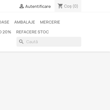
shopping_cart

Coș
(0)
Autentificare
IOASE
AMBALAJE
MERCERIE
O 20%
REFACERE STOC
search