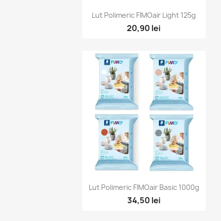
Vizualizare rapidă

Lut Polimeric FIMOair Light 125g
20,90 lei
Vizualizare rapidă

Lut Polimeric FIMOair Basic 1000g
34,50 lei