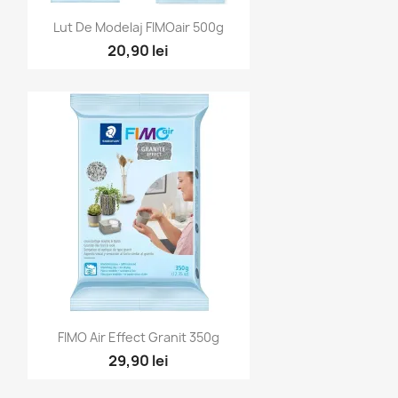
Vizualizare rapidă

Lut De Modelaj FIMOair 500g
20,90 lei
Vizualizare rapidă

FIMO Air Effect Granit 350g
29,90 lei