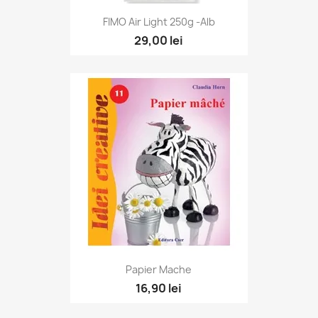
Vizualizare rapidă

FIMO Air Light 250g -alb
29,00 lei
Vizualizare rapidă

Papier Mache
16,90 lei