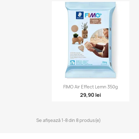
Vizualizare rapidă

FIMO Air Effect Lemn 350g
29,90 lei
Se afișează 1-8 din 8 produs(e)