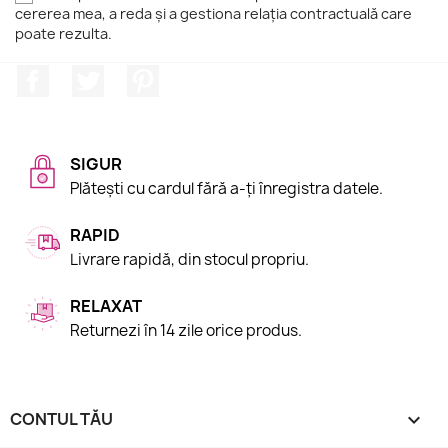
cererea mea, a reda și a gestiona relația contractuală care
poate rezulta.
Facebook
Twitter
Pinterest
SIGUR
Plătești cu cardul fără a-ți înregistra datele.
RAPID
Livrare rapidă, din stocul propriu.
RELAXAT
Returnezi în 14 zile orice produs.
CONTUL TĂU
