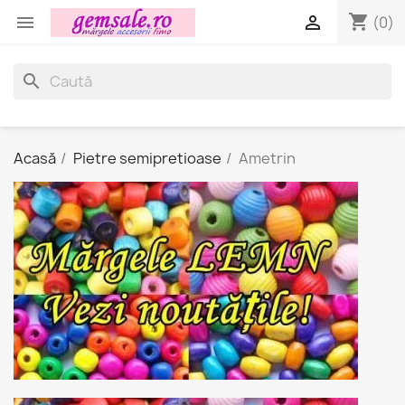
shopping_cart


(0)
search
Acasă
Pietre semipretioase
Ametrin