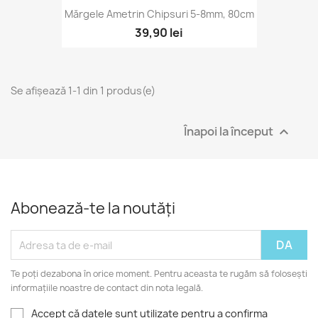
Mărgele Ametrin Chipsuri 5-8mm, 80cm
39,90 lei
Se afișează 1-1 din 1 produs(e)
Înapoi la început

Abonează-te la noutăți
Te poți dezabona în orice moment. Pentru aceasta te rugăm să folosești
informațiile noastre de contact din nota legală.
Accept că datele sunt utilizate pentru a confirma