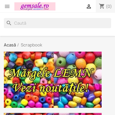
shopping_cart


(0)
search
Acasă
Scrapbook