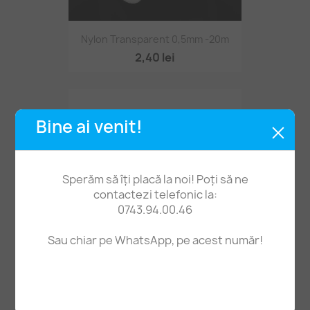
Nylon Transparent 0,5mm -20m
2,40 lei
Bine ai venit!
Sperăm să îți placă la noi! Poți să ne
contactezi telefonic la:
0743.94.00.46
Sau chiar pe WhatsApp, pe acest număr!
Set 12 Ștampile Silicon Toamnă
29,90 lei