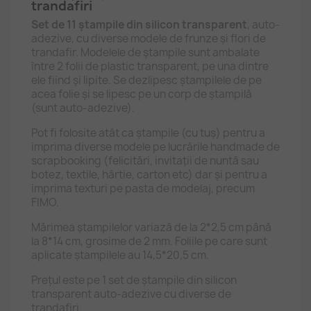
trandafiri
Set de 11 ștampile din silicon transparent
, auto-
adezive, cu diverse modele de frunze și flori de
trandafir. Modelele de ștampile sunt ambalate
între 2 folii de plastic transparent, pe una dintre
ele fiind și lipite. Se dezlipesc ștampilele de pe
acea folie și se lipesc pe un corp de ștampilă
(sunt auto-adezive).
Pot fi folosite atât ca ștampile (cu tuș) pentru a
imprima diverse modele pe lucrările handmade de
scrapbooking (felicitări, invitații de nuntă sau
botez, textile, hârtie, carton etc) dar și pentru a
imprima texturi pe pasta de modelaj, precum
FIMO.
Mărimea ștampilelor variază de la 2*2,5 cm până
la 8*14 cm, grosime de 2 mm. Foliile pe care sunt
aplicate ștampilele au 14,5*20,5 cm.
Prețul este pe 1 set de ștampile din silicon
transparent auto-adezive cu diverse de
trandafiri.