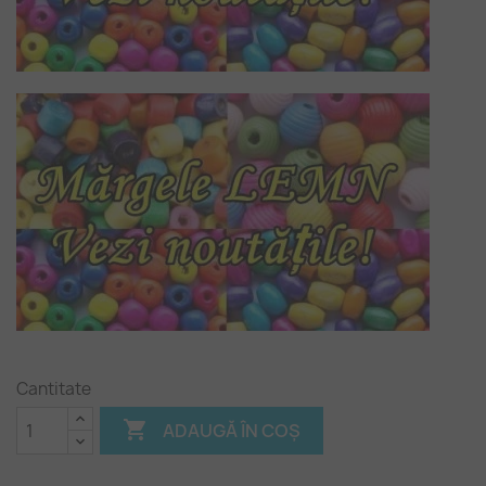
Cantitate

ADAUGĂ ÎN COȘ