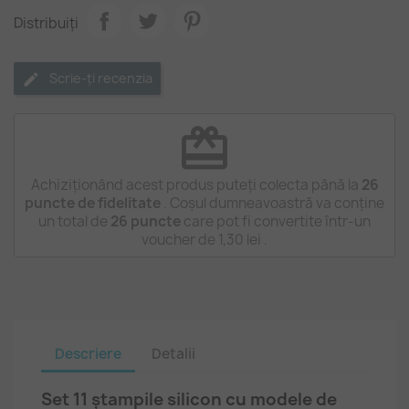
Distribuiți
Scrie-ți recenzia
redeem
Achiziționând acest produs puteți colecta până la
26
puncte de fidelitate
. Coșul dumneavoastră va conține
un total de
26
puncte
care pot fi convertite într-un
voucher de
1,30 lei
.
Descriere
Detalii
Set 11 ștampile silicon cu modele de