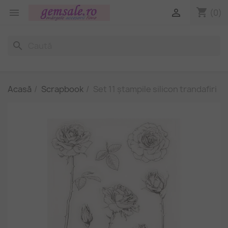
shopping_cart


(0)
search
Acasă
Scrapbook
Set 11 ștampile silicon trandafiri