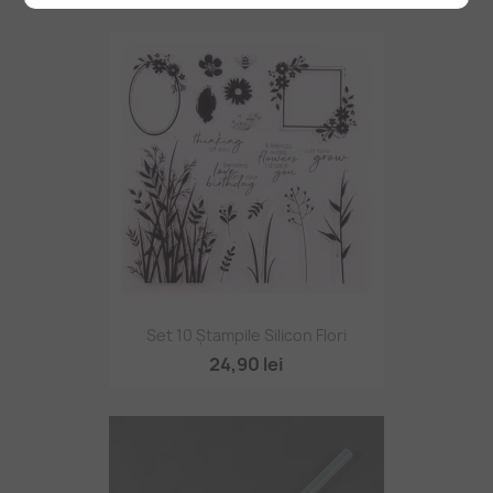
Set 10 Ștampile Silicon Flori
24,90 lei