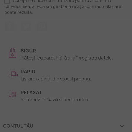
Accept că datele sunt utilizate pentru a confirma
cererea mea, a reda și a gestiona relația contractuală care
poate rezulta.
Facebook
Twitter
Pinterest
SIGUR
Plătești cu cardul fără a-ți înregistra datele.
RAPID
Livrare rapidă, din stocul propriu.
RELAXAT
Returnezi în 14 zile orice produs.
CONTUL TĂU
