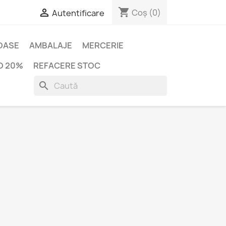
shopping_cart

Coș
(0)
Autentificare
IOASE
AMBALAJE
MERCERIE
O 20%
REFACERE STOC
search