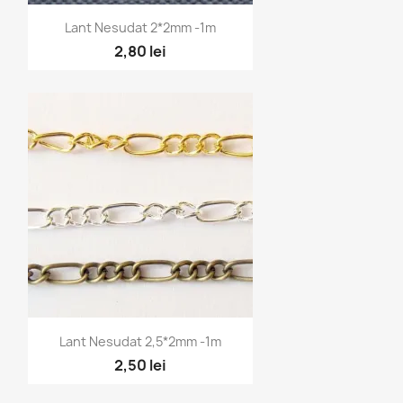
Vizualizare rapidă

Lant Nesudat 2*2mm -1m
2,80 lei
Vizualizare rapidă

Lant Nesudat 2,5*2mm -1m
2,50 lei