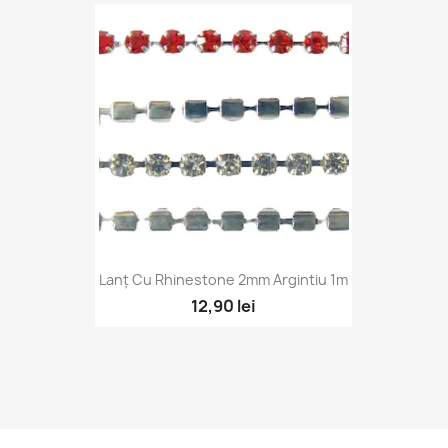
Vizualizare rapidă

Lanț Cu Rhinestone 2mm Argintiu 1m
12,90 lei