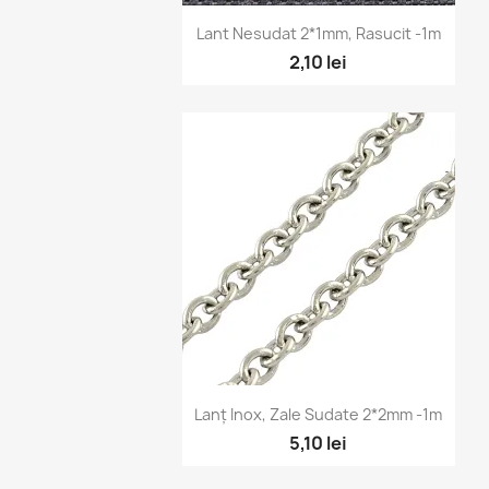
Vizualizare rapidă

Lant Nesudat 2*1mm, Rasucit -1m
2,10 lei
Vizualizare rapidă

Lanț Inox, Zale Sudate 2*2mm -1m
5,10 lei