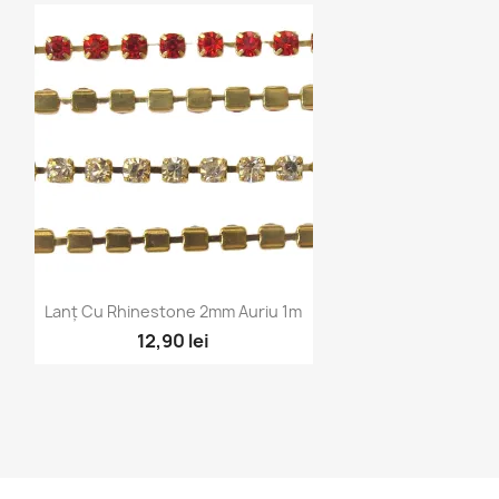
Vizualizare rapidă

Lanț Cu Rhinestone 2mm Auriu 1m
12,90 lei