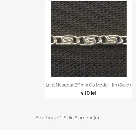
Vizualizare rapidă

Lant Nesudat 2*1mm Cu Model -1m (solid)
4,10 lei
Se afișează 1-9 din 9 produs(e)