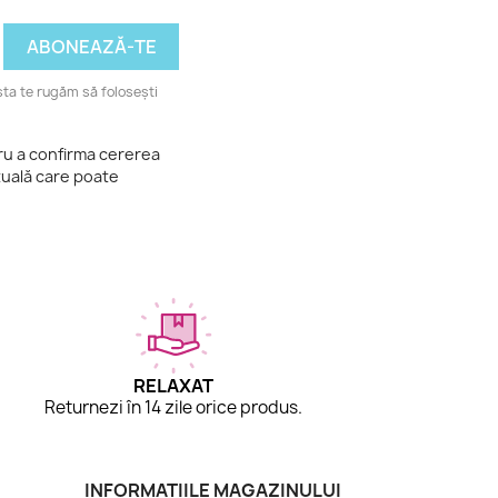
ta te rugăm să folosești
tru a confirma cererea
tuală care poate
RELAXAT
Returnezi în 14 zile orice produs.
INFORMAȚIILE MAGAZINULUI