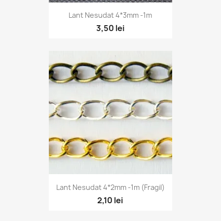
Vizualizare rapidă

Lant Nesudat 4*3mm -1m
3,50 lei
Vizualizare rapidă

Lant Nesudat 4*2mm -1m (fragil)
2,10 lei