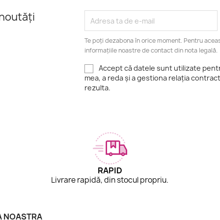
noutăți
Te poți dezabona în orice moment. Pentru aceas
informațiile noastre de contact din nota legală.
Accept că datele sunt utilizate pen
mea, a reda și a gestiona relația contrac
rezulta.
RAPID
.
Livrare rapidă, din stocul propriu.
A NOASTRA