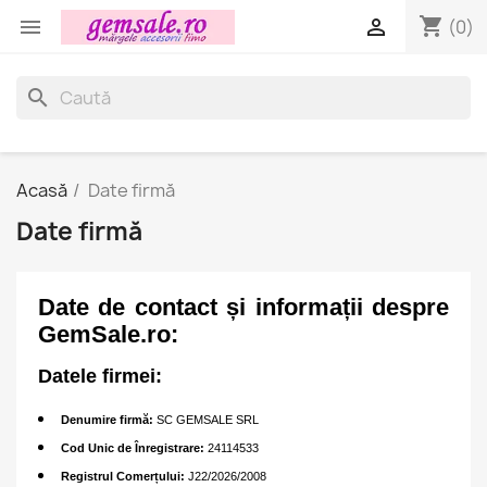
shopping_cart


(0)
search
Acasă
Date firmă
Date firmă
Date de contact și informații despre
GemSale.ro:
Datele firmei:
Denumire firmă:
SC GEMSALE SRL
Cod Unic de Înregistrare:
24114533
Registrul Comerțului:
J22/2026/2008