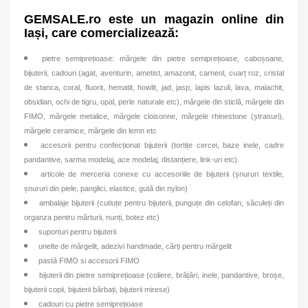
GEMSALE.ro este un magazin online din
Iași, care comercializează:
pietre semiprețioase: mărgele din pietre semiprețioase, caboșoane,
bijuterii, cadouri (agat, aventurin, ametist, amazonit, carneol, cuarț roz, cristal
de stanca, coral, fluorit, hematit, howlit, jad, jasp, lapis lazuli, lava, malachit,
obsidian, ochi de tigru, opal, perle naturale etc), mărgele din sticlă, mărgele din
FIMO, mărgele metalice, mărgele cloisonne, mărgele rhinestone (ștrasuri),
mărgele ceramice, mărgele din lemn etc
accesorii pentru confecționat bijuterii (tortițe cercei, baze inele, cadre
pandantive, sarma modelaj, ace modelaj, distanțiere, link-uri etc).
articole de merceria conexe cu accesoriile de bijuterii (șnururi textile,
șnururi din piele, panglici, elastice, gută din nylon)
ambalaje bijuterii (cutiuțe pentru bijuterii, punguțe din celofan, săculeți din
organza pentru mărturii, nunți, botez etc)
suporturi pentru bijuterii
unelte de mărgelit, adezivi handmade, cărți pentru mărgelit
pastă FIMO si accesorii FIMO
bijuterii din pietre semiprețioase (coliere, brățări, inele, pandantive, broșe,
bijuterii copii, bijuterii bărbați, bijuterii mirese)
cadouri cu pietre semiprețioase