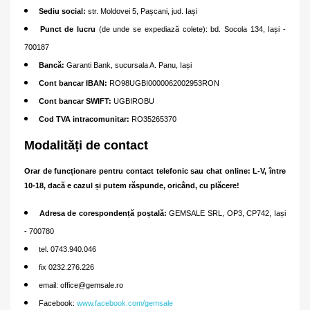
Sediu social:
str. Moldovei 5, Pașcani, jud. Iași
Punct de lucru
(de unde se expediază colete): bd. Socola 134, Iași -
700187
Bancă:
Garanti Bank, sucursala A. Panu, Iași
Cont bancar IBAN:
RO98UGBI0000062002953RON
Cont bancar SWIFT:
UGBIROBU
Cod TVA intracomunitar:
RO35265370
Modalități de contact
Orar de funcționare pentru contact telefonic sau chat online: L-V, între
10-18, dacă e cazul și putem răspunde, oricând, cu plăcere!
Adresa de corespondență poștală:
GEMSALE SRL, OP3, CP742, Iași
- 700780
tel. 0743.940.046
fix 0232.276.226
email: office@gemsale.ro
Facebook:
www.facebook.com/gemsale