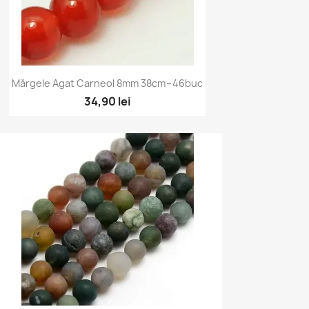
Vizualizare rapidă

Mărgele Agat Carneol 8mm 38cm~46buc
34,90 lei