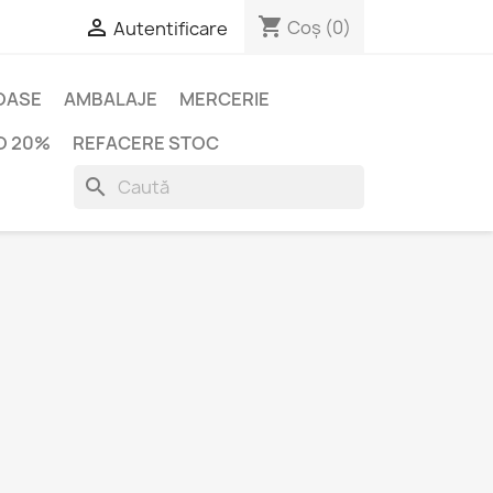
shopping_cart

Coș
(0)
Autentificare
IOASE
AMBALAJE
MERCERIE
O 20%
REFACERE STOC
search