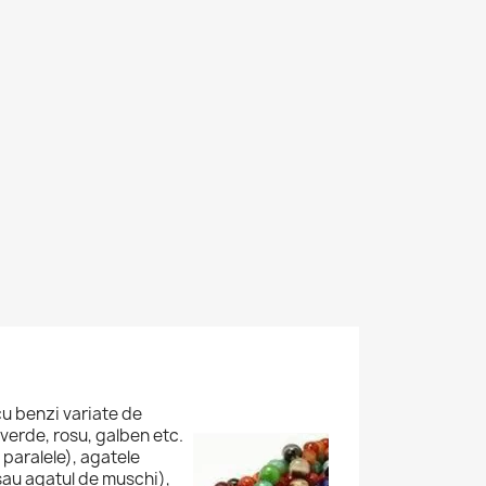
cu benzi variate de
, verde, rosu, galben etc.
 paralele), agatele
sau agatul de muschi),