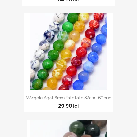
Vizualizare rapidă

Mărgele Agat 6mm Fațetate 37cm~62buc
+6
29,90 lei