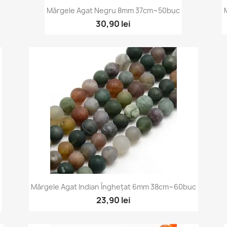
Vizualizare rapidă

Mărgele Agat Negru 8mm 37cm~50buc
30,90 lei
Vizualizare rapidă

Mărgele Agat Indian Înghețat 6mm 38cm~60buc
23,90 lei