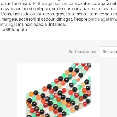
" pe un fond maro.
Piatra agat semnificatii
ezoterice: apara nativ
teaza insomnia si epilepsia, se descarca in apa si se reincarca 
 7 Mohs, luciu sticlos sau ceros, gras, tratamente: termice sau v
, margele, accesorii si cadouri din agat. Despre
piatra agat
in w
atra agat
in Enciclopedia Britanica:
ic/8815/agate
Sortează după:
Relevan