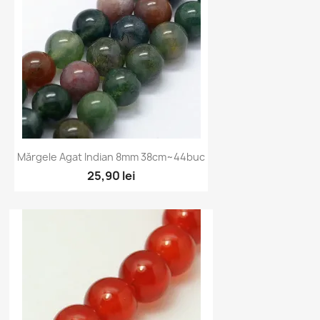
Vizualizare rapidă

Mărgele Agat Indian 8mm 38cm~44buc
25,90 lei