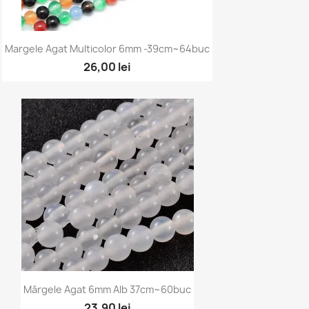
Vizualizare rapidă

Margele Agat Multicolor 6mm -39cm~64buc
26,00 lei
Vizualizare rapidă

Mărgele Agat 6mm Alb 37cm~60buc
23,90 lei