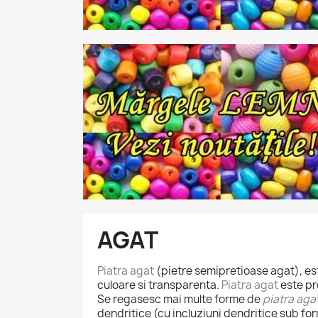
AGAT
Piatra agat
(pietre semipretioase agat), est
culoare si transparenta.
Piatra agat
este pr
Se regasesc mai multe forme de
piatra aga
dendritice (cu incluziuni dendritice sub f