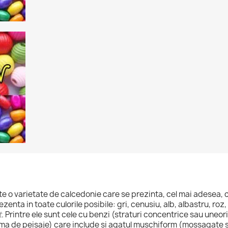
e o varietate de calcedonie care se prezinta, cel mai adesea, 
ezenta in toate culorile posibile: gri, cenusiu, alb, albastru, roz
t
. Printre ele sunt cele cu benzi (straturi concentrice sau uneori
orma de peisaje) care include si agatul muschiform (mossagate 