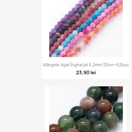
Vizualizare rapidă

Mărgele Agat Înghețat 5,2mm 33cm~62buc
+4
23,90 lei