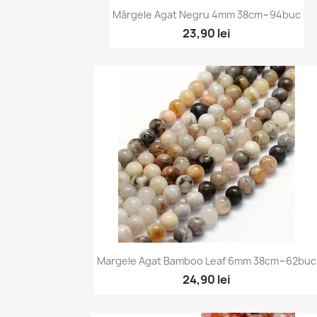
Vizualizare rapidă

Mărgele Agat Negru 4mm 38cm~94buc
23,90 lei
Vizualizare rapidă

Margele Agat Bamboo Leaf 6mm 38cm~62buc
24,90 lei