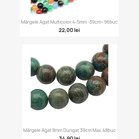
Vizualizare rapidă

Mărgele Agat Multicolor 4-5mm -39cm~96buc
22,00 lei
Vizualizare rapidă

Mărgele Agat 8mm Dungat 39cm Max.48buc
34,90 lei