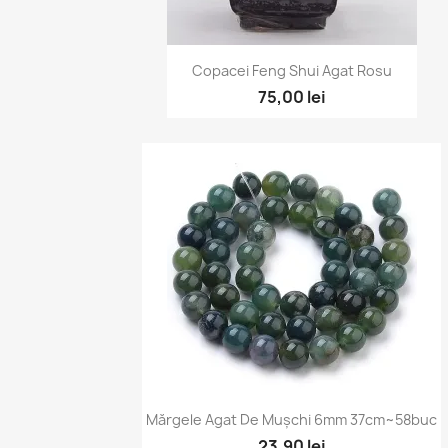
Vizualizare rapidă

Copacei Feng Shui Agat Rosu
75,00 lei
Vizualizare rapidă

Mărgele Agat De Mușchi 6mm 37cm~58buc
23,90 lei