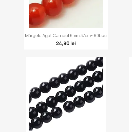
Vizualizare rapidă

Mărgele Agat Carneol 6mm 37cm~60buc
24,90 lei