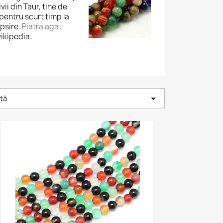
ii din Taur, tine de
pentru scurt timp la
opsire.
Piatra agat
ikipedia:

ță