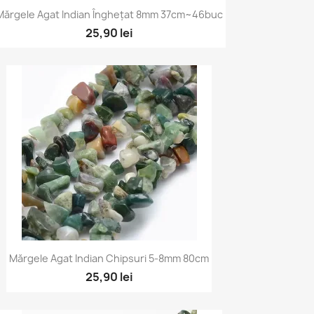
Vizualizare rapidă

Mărgele Agat Indian Înghețat 8mm 37cm~46buc
25,90 lei
Vizualizare rapidă

Mărgele Agat Indian Chipsuri 5-8mm 80cm
25,90 lei