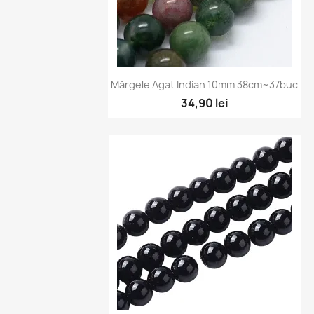
Vizualizare rapidă

Mărgele Agat Indian 10mm 38cm~37buc
34,90 lei