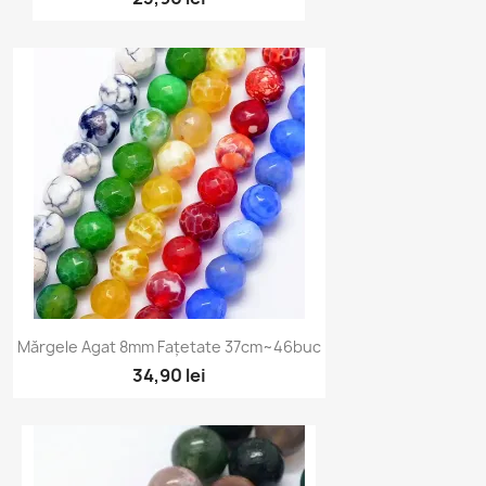
Vizualizare rapidă

Mărgele Agat 8mm Fațetate 37cm~46buc
+4
34,90 lei