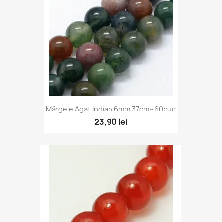
Vizualizare rapidă

Mărgele Agat Indian 6mm 37cm~60buc
23,90 lei