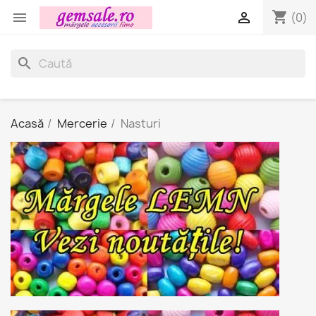
shopping_cart


(0)
search
Acasă
Mercerie
Nasturi