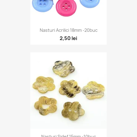
Nasturi Acrilici 18mm -20buc
2,50 lei
Nasturi Sidef 15mm -10buc