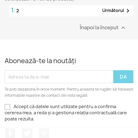
1

Următorul
2
Înapoi la început

Abonează-te la noutăți
Te poți dezabona în orice moment. Pentru aceasta te rugăm să folosești
informațiile noastre de contact din nota legală.
Accept că datele sunt utilizate pentru a confirma
cererea mea, a reda și a gestiona relația contractuală care
poate rezulta.
Facebook
Twitter
Pinterest