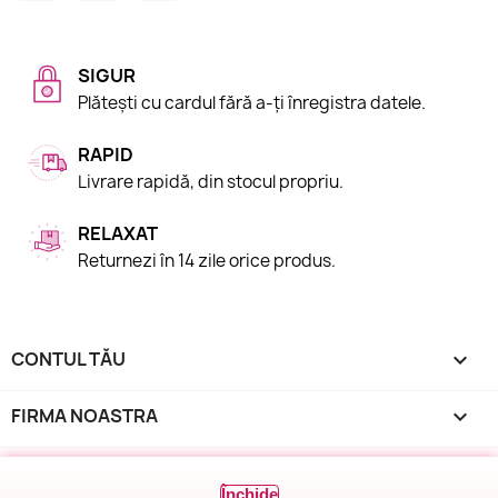
SIGUR
Plătești cu cardul fără a-ți înregistra datele.
RAPID
Livrare rapidă, din stocul propriu.
RELAXAT
Returnezi în 14 zile orice produs.
CONTUL TĂU

FIRMA NOASTRA

INFORMAȚIILE MAGAZINULUI
keyboard_arrow_down
Închide