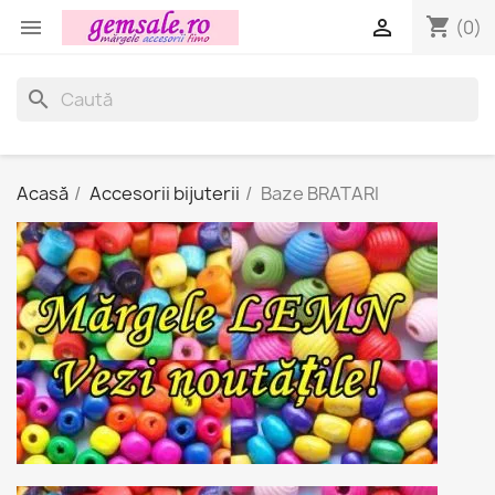
shopping_cart


(0)
search
Acasă
Accesorii bijuterii
Baze BRATARI