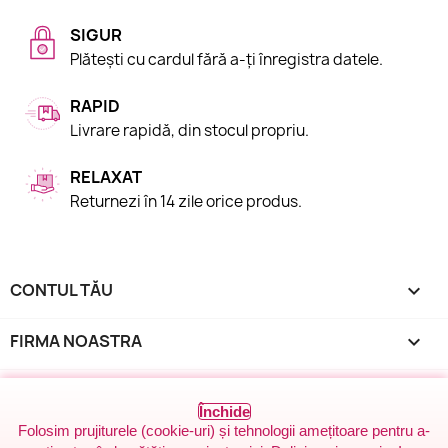
SIGUR
Plătești cu cardul fără a-ți înregistra datele.
RAPID
Livrare rapidă, din stocul propriu.
RELAXAT
Returnezi în 14 zile orice produs.
CONTUL TĂU

FIRMA NOASTRA

INFORMAȚIILE MAGAZINULUI
keyboard_arrow_down
Închide
© 2026 - Mărgele, accesorii, FIMO - de mulți ani până în
Folosim prujiturele (cookie-uri) și tehnologii amețitoare pentru a-