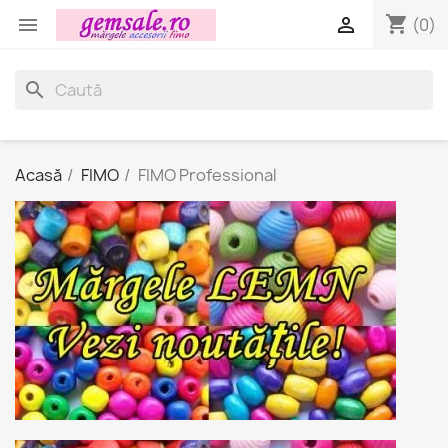
shopping_cart


(0)
search
Acasă
FIMO
FIMO Professional