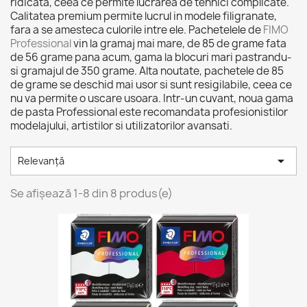
ridicata, ceea ce permite lucrarea de tehnici complicate.
Calitatea premium permite lucrul in modele filigranate,
fara a se amesteca culorile intre ele. Pachetelele de
FIMO
Professional
vin la gramaj mai mare, de 85 de grame fata
de 56 grame pana acum, gama la blocuri mari pastrandu-
si gramajul de 350 grame. Alta noutate, pachetele de 85
de grame se deschid mai usor si sunt resigilabile, ceea ce
nu va permite o uscare usoara. Intr-un cuvant, noua gama
de pasta Professional este recomandata profesionistilor
modelajului, artistilor si utilizatorilor avansati.

Relevanță
Se afișează 1-8 din 8 produs(e)