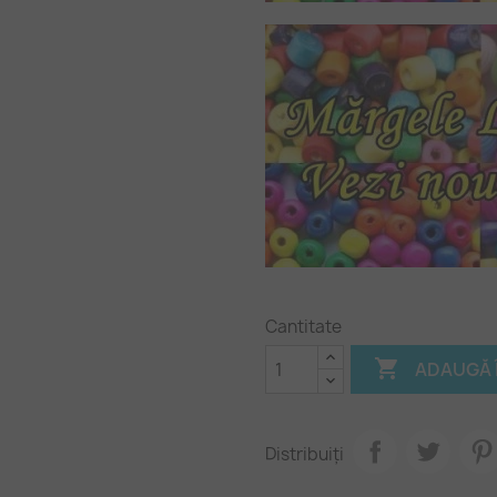
Cantitate

ADAUGĂ 
Distribuiți