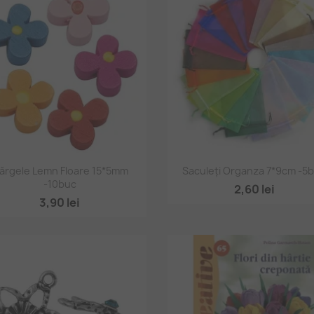
Vizualizare rapidă
Vizualizare rapidă


ărgele Lemn Floare 15*5mm
Saculeți Organza 7*9cm -5
-10buc
+
2,60 lei
3,90 lei