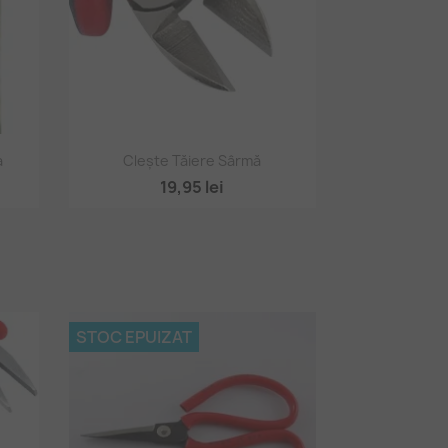
Vizualizare rapidă

a
Clește Tăiere Sârmă
19,95 lei
STOC EPUIZAT