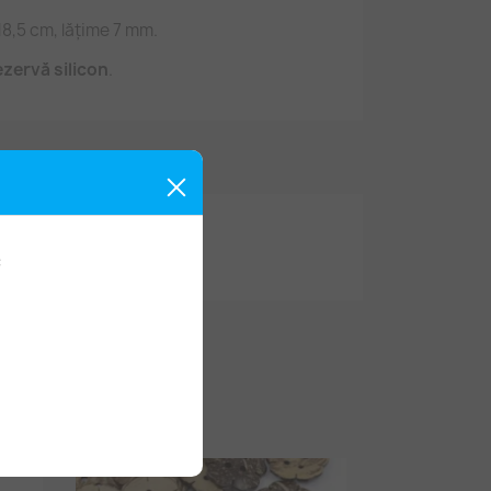
18,5 cm, lățime 7 mm.
ezervă silicon
.
: