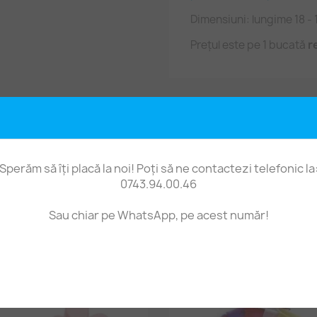
Dimensiuni: lungime 18 - 
Prețul este pe 1 bucată
r
Fii primul care scrie o recenzie
Sperăm să îți placă la noi! Poți să ne contactezi telefonic la
0743.94.00.46
Sau chiar pe WhatsApp, pe acest număr!
t produs au mai cumpărat și: