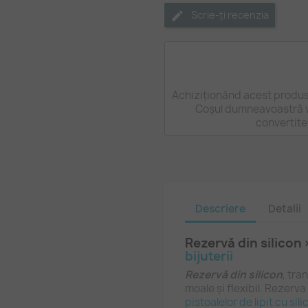
Scrie-ți recenzia
Achiziționând acest produs
Coșul dumneavoastră v
convertite
Descriere
Detalii
Rezervă din silicon
bijuterii
Rezervă din silicon
, tra
moale și flexibil. Rezerva 
pistoalelor de lipit cu sili