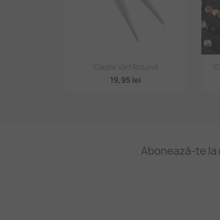
Vizualizare rapidă

Clește Vârf Rotund
C
19,95 lei
Abonează-te la 