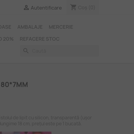
shopping_cart

Coș
(0)
Autentificare
IOASE
AMBALAJE
MERCERIE
O 20%
REFACERE STOC
search
 180*7MM
stolul de lipit cu silicon, transparentă (ușor
lungime 18 cm, prețul este pe 1 bucată.