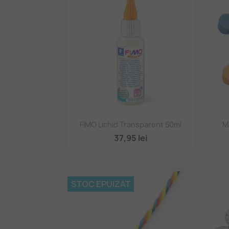
Vizualizare rapidă

FIMO Lichid Transparent 50ml
M
37,95 lei
STOC EPUIZAT