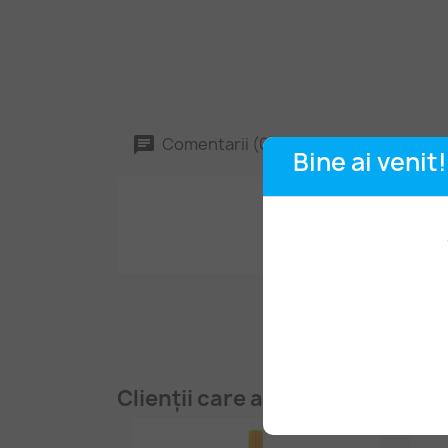
Comentarii (0)
Bine ai venit!
Clienții care au cumpărat aces