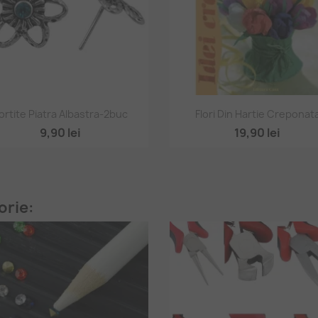
Vizualizare rapidă
Vizualizare rapidă


ortite Piatra Albastra-2buc
Flori Din Hartie Creponat
9,90 lei
19,90 lei
orie: