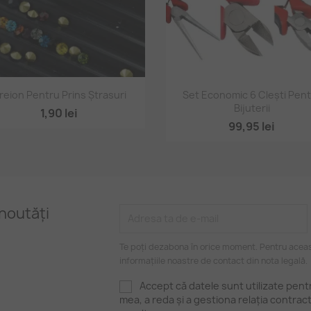
Vizualizare rapidă
Vizualizare rapidă


reion Pentru Prins Ștrasuri
Set Economic 6 Clești Pen
Bijuterii
1,90 lei
99,95 lei
noutăți
Te poți dezabona în orice moment. Pentru aceas
informațiile noastre de contact din nota legală.
Accept că datele sunt utilizate pen
mea, a reda și a gestiona relația contrac