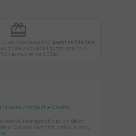
redeem
 puteți colecta până la
1
punct de fidelitate
.
a conține un total de
1
punct
care pot fi
 într-un voucher de
0,05 lei
.
 »
Unelte mărgelit
»
Unelte
nsparentă (ușor spre gălbui), din silicon
din silicon este destinată lipirii cu ajutorul
con
.