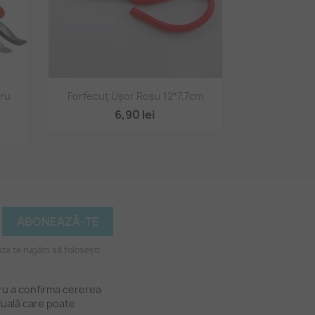
Vizualizare rapidă

tru
Forfecuț Ușor Roșu 12*7,7cm
6,90 lei
ta te rugăm să folosești
tru a confirma cererea
tuală care poate