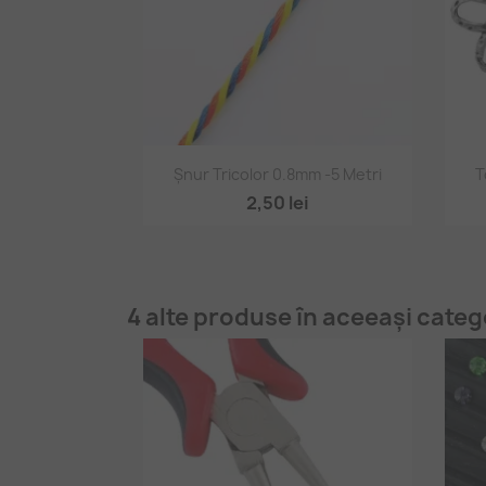
Vizualizare rapidă

Șnur Tricolor 0.8mm -5 Metri
T
2,50 lei
4 alte produse în aceeași categ