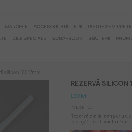
MARGELE
ACCESORII BIJUTERII
PIETRE SEMIPRET
LTE
ZILE SPECIALE
SCRAPBOOK
BIJUTERII
PROM
ă silicon 180*7mm
REZERVĂ SILICON
1,20 lei
Include TVA
Rezervă din silicon
pentru pi
spre gălbui), diametru 7 mm, 