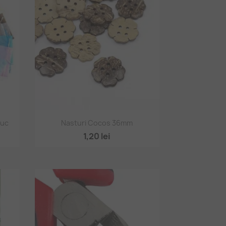
Vizualizare rapidă

buc
Nasturi Cocos 36mm
1
1,20 lei