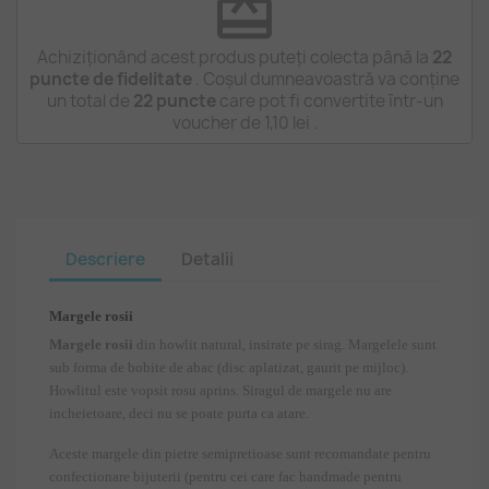
redeem
Achiziționând acest produs puteți colecta până la
22
puncte de fidelitate
. Coșul dumneavoastră va conține
un total de
22
puncte
care pot fi convertite într-un
voucher de
1,10 lei
.
Descriere
Detalii
Margele rosii
Margele rosii
din howlit natural, insirate pe sirag. Margelele sunt
sub forma de bobite de abac (disc aplatizat, gaurit pe mijloc).
Howlitul este vopsit rosu aprins. Siragul de margele nu are
incheietoare, deci nu se poate purta ca atare.
Aceste margele din pietre semipretioase sunt recomandate pentru
confectionare bijuterii (pentru cei care fac handmade pentru