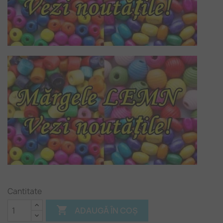
Cantitate

ADAUGĂ ÎN COȘ