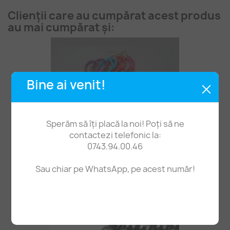
Clienții care au cumpărat acest produs
au mai cumpărat și:
Bine ai venit!
Sperăm să îți placă la noi! Poți să ne
contactezi telefonic la:
0743.94.00.46
Sau chiar pe WhatsApp, pe acest număr!
Cercei Pene Cu Puf, Bogati
12,00 lei