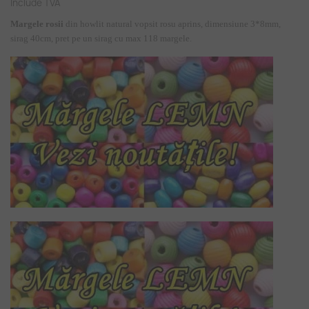
Include TVA
Margele rosii
din howlit natural vopsit rosu aprins, dimensiune 3*8mm,
sirag 40cm, pret pe un sirag cu max 118 margele.