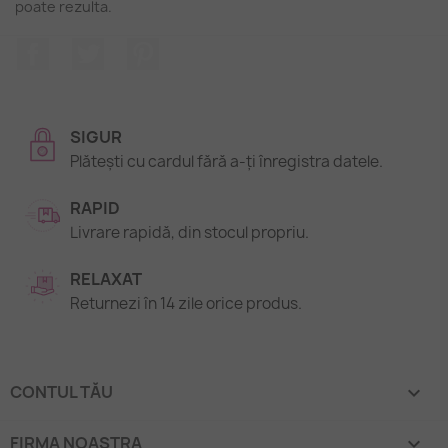
poate rezulta.
Facebook
Twitter
Pinterest
SIGUR
Plătești cu cardul fără a-ți înregistra datele.
RAPID
Livrare rapidă, din stocul propriu.
RELAXAT
Returnezi în 14 zile orice produs.
CONTUL TĂU

FIRMA NOASTRA
