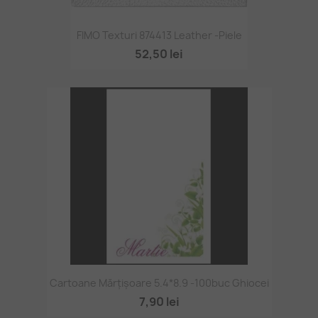
FIMO Texturi 874413 Leather -piele
52,50 lei
Cartoane Mărțișoare 5.4*8.9 -100buc Ghiocei
7,90 lei