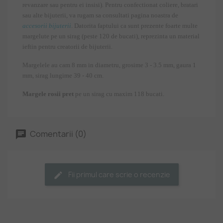
revanzare sau pentru ei insisi). Pentru confectionat coliere, bratari
sau alte bijuterii, va rugam sa consultati pagina noastra de
accesorii bijuterii
. Datorita faptului ca sunt prezente foarte multe
margelute pe un sirag (peste 120 de bucati), reprezinta un material
ieftin pentru creatorii de bijuterii.
Margelele au cam 8 mm in diametru, grosime 3 - 3.5 mm, gaura 1
mm, sirag lungime 39 - 40 cm.
Margele rosii pret
pe un sirag cu maxim 118 bucati.
Comentarii (0)
Fii primul care scrie o recenzie