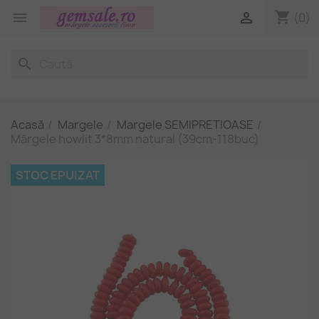
shopping_cart


(0)
search
Acasă
Margele
Margele SEMIPRETIOASE
Mărgele howlit 3*8mm natural (39cm-118buc)
STOC EPUIZAT