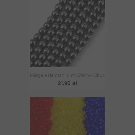
Mărgele Hematit 10mm 39cm~42buc
21,90 lei