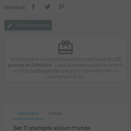
Distribuiți
Scrie-ți recenzia
redeem
Achiziționând acest produs puteți colecta până la
23
puncte de fidelitate
. Coșul dumneavoastră va conține
un total de
23
puncte
care pot fi convertite într-un
voucher de
1,15 lei
.
Descriere
Detalii
Set 11 ștampile silicon frunze