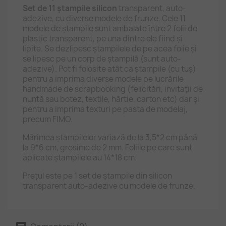
Set de 11 ștampile silicon
transparent, auto-
adezive, cu diverse modele de frunze. Cele 11
modele de ștampile sunt ambalate între 2 folii de
plastic transparent, pe una dintre ele fiind și
lipite. Se dezlipesc ștampilele de pe acea folie și
se lipesc pe un corp de ștampilă (sunt auto-
adezive). Pot fi folosite atât ca ștampile (cu tuș)
pentru a imprima diverse modele pe lucrările
handmade de scrapbooking (felicitări, invitații de
nuntă sau botez, textile, hârtie, carton etc) dar și
pentru a imprima texturi pe pasta de modelaj,
precum FIMO.
Mărimea ștampilelor variază de la 3,5*2 cm până
la 9*6 cm, grosime de 2 mm. Foliile pe care sunt
aplicate ștampilele au 14*18 cm.
Prețul este pe 1 set de ștampile din silicon
transparent auto-adezive cu modele de frunze.