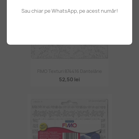
Sau chiar pe WhatsApp, pe acest număr!
FIMO Texturi 874416 Dantelărie
52,50 lei