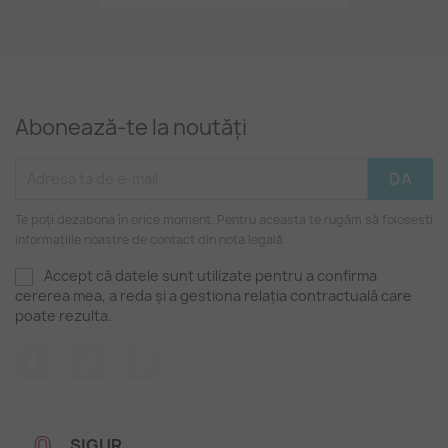
Abonează-te la noutăți
Te poți dezabona în orice moment. Pentru aceasta te rugăm să folosești
informațiile noastre de contact din nota legală.
Accept că datele sunt utilizate pentru a confirma
cererea mea, a reda și a gestiona relația contractuală care
poate rezulta.
Facebook
Twitter
Pinterest
SIGUR