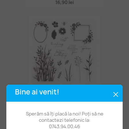
16,90 lei
Bine ai venit!
Set 10 Ștampile Silicon Flori
24,90 lei
Sperăm să îți placă la noi! Poți să ne
contactezi telefonic la:
0743.94.00.46