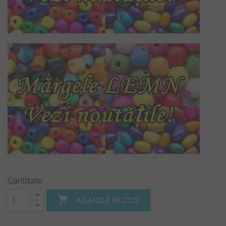
Cantitate

ADAUGĂ ÎN COȘ