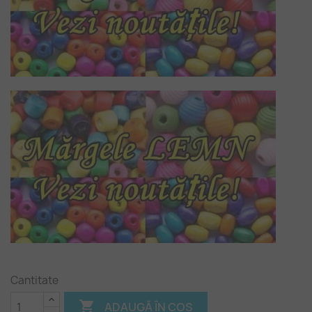
Cantitate

ADAUGĂ ÎN COȘ