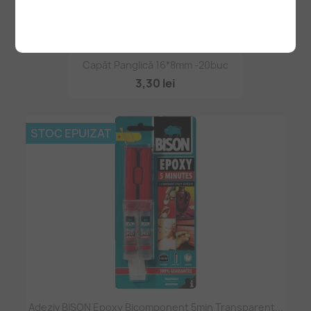
Capăt Panglică 16*8mm -20buc
3,30 lei
STOC EPUIZAT
Adeziv BISON Epoxy Bicomponent 5min Transparent...