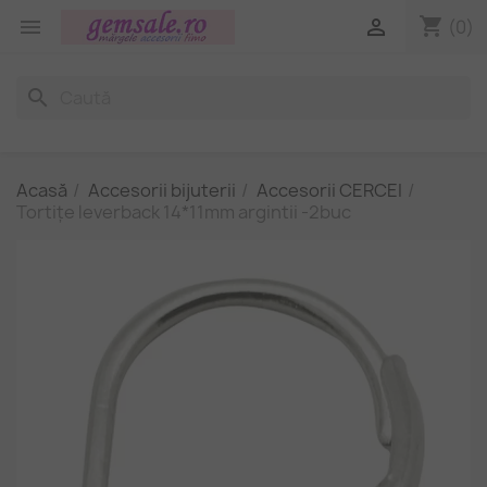
shopping_cart


(0)
search
Acasă
Accesorii bijuterii
Accesorii CERCEI
Tortițe leverback 14*11mm argintii -2buc