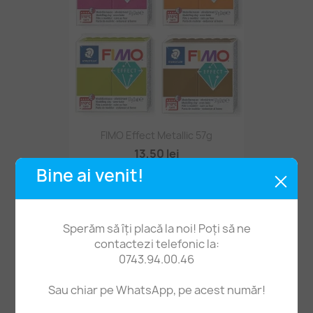
FIMO Effect Metallic 57g
13,50 lei
Bine ai venit!
Sperăm să îți placă la noi! Poți să ne
contactezi telefonic la:
0743.94.00.46
Sau chiar pe WhatsApp, pe acest număr!