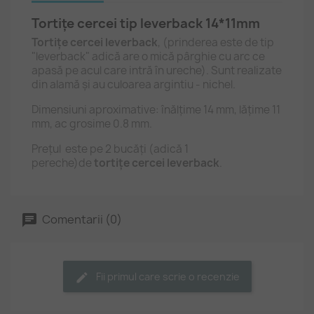
Tortițe cercei tip leverback 14*11mm
Tortițe cercei leverback
, (prinderea este de tip
"leverback" adică are o mică pârghie cu arc ce
apasă pe acul care intră în ureche). Sunt realizate
din alamă și au culoarea argintiu - nichel.
Dimensiuni aproximative: înălțime 14 mm, lățime 11
mm, ac grosime 0.8 mm.
Prețul este pe 2 bucăți (adică 1
pereche)de
tortițe cercei leverback
.
Comentarii (0)
Fii primul care scrie o recenzie