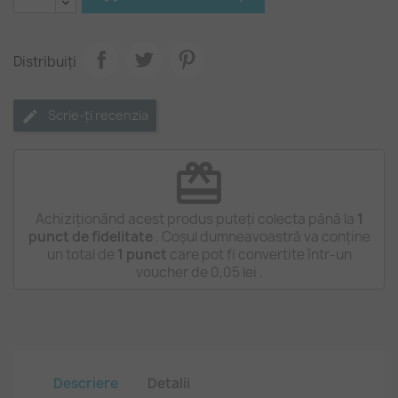
Distribuiți
Scrie-ți recenzia
redeem
Achiziționând acest produs puteți colecta până la
1
punct de fidelitate
. Coșul dumneavoastră va conține
un total de
1
punct
care pot fi convertite într-un
voucher de
0,05 lei
.
Descriere
Detalii