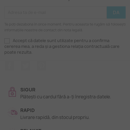
Te poți dezabona în orice moment. Pentru aceasta te rugăm să folosești
informațiile noastre de contact din nota legală.
Accept că datele sunt utilizate pentru a confirma
cererea mea, a reda și a gestiona relația contractuală care
poate rezulta.
Facebook
Twitter
Pinterest
SIGUR
Plătești cu cardul fără a-ți înregistra datele.
RAPID
Livrare rapidă, din stocul propriu.