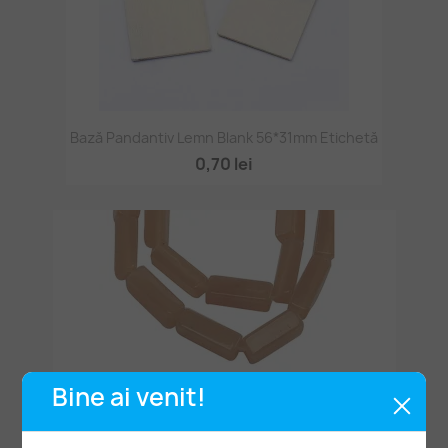
Bază Pandantiv Lemn Blank 56*31mm Etichetă
0,70 lei
Bine ai venit!