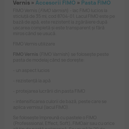
Vernis »
Accesorii FIMO
»
Pasta FIMO
FIMO Vernis (
FIMO Varnish
) - lac FIMO lucios la
sticluță de 35 ml, cod 8704-01. Lacul FIMO este pe
bază de apă, este rezistent la zgârâiere după
uscarea completă și este transparent și fără
miros când se usucă.
FIMO Vernis utilizare
FIMO Vernis
(FIMO Varnish) se folosește peste
pasta de modelaj când se dorește:
- un aspect lucios
- rezistență la apă
- protejarea lucrării din pasta FIMO
- intensificarea culorii de bază, peste care se
aplica vernisul (lacul FIMO).
Se folosește împreună cu pastele o FIMO
(Professsional, Effect, Soft), FIMOair sau cu orice