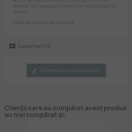
alt tip de pastă polimerică. Se usucă în 20 de
minute, dar uscarea completă se realizează în 24
de ore.
FIMO Vernis preț pe 1 bucată.
Comentarii (0)
Fii primul care scrie o recenzie
Clienții care au cumpărat acest produs
au mai cumpărat și: