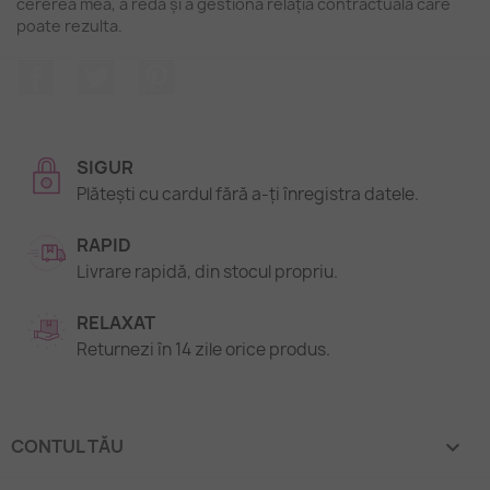
cererea mea, a reda și a gestiona relația contractuală care
poate rezulta.
Facebook
Twitter
Pinterest
SIGUR
Plătești cu cardul fără a-ți înregistra datele.
RAPID
Livrare rapidă, din stocul propriu.
RELAXAT
Returnezi în 14 zile orice produs.
CONTUL TĂU
