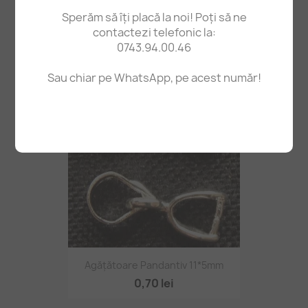
Sperăm să îți placă la noi! Poți să ne
Mărgele Aventurin Caramel 13*5mm 40cm~30buc
contactezi telefonic la:
23,00 lei
0743.94.00.46
Sau chiar pe WhatsApp, pe acest număr!
Agățătoare Pandantiv 11*5mm
0,70 lei