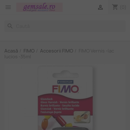
shopping_cart


(0)
search
Acasă
FIMO
Accesorii FIMO
FIMO Vernis -lac
lucios -35ml