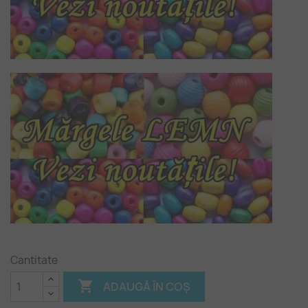
Cantitate

ADAUGĂ ÎN COȘ