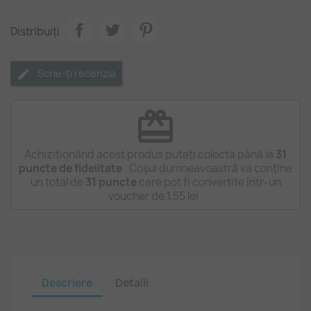
Distribuiți
Scrie-ți recenzia
redeem
Achiziționând acest produs puteți colecta până la
31
puncte de fidelitate
. Coșul dumneavoastră va conține
un total de
31
puncte
care pot fi convertite într-un
voucher de
1,55 lei
.
Descriere
Detalii