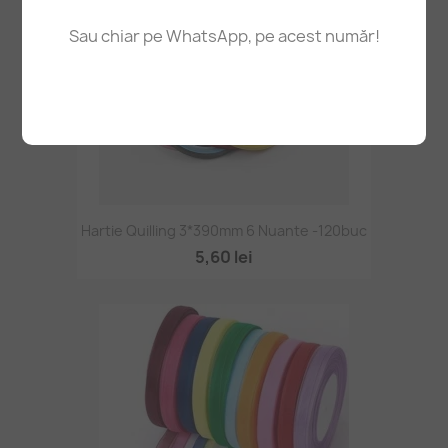
Sau chiar pe WhatsApp, pe acest număr!
Hartie Quilling 3*390mm 6 Nuante -120buc
5,60 lei