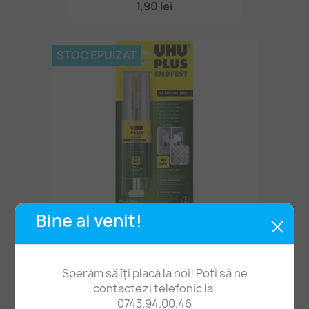
1,90 lei
STOC EPUIZAT
Bine ai venit!
Adeziv UHU Epoxy Bicomponent 25g 45585
39,00 lei
Sperăm să îți placă la noi! Poți să ne
contactezi telefonic la:
0743.94.00.46