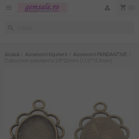
shopping_cart


(0)
search
Acasă
Accesorii bijuterii
Accesorii PANDANTIVE
Cabochon pandantiv 29*20mm (17,5*13,5mm)