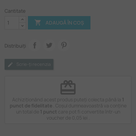
Cantitate

ADAUGĂ ÎN COȘ
Distribuiți
Scrie-ți recenzia
redeem
Achiziționând acest produs puteți colecta până la
1
punct de fidelitate
. Coșul dumneavoastră va conține
un total de
1
punct
care pot fi convertite într-un
voucher de
0,05 lei
.