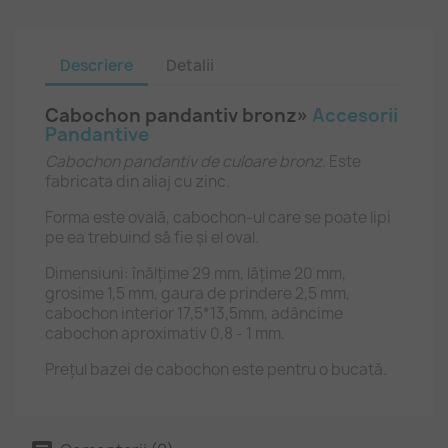
Descriere
Detalii
Cabochon pandantiv bronz»
Accesorii
Pandantive
Cabochon pandantiv de culoare bronz
. Este
fabricata din aliaj cu zinc.
Forma este ovală, cabochon-ul care se poate lipi
pe ea trebuind să fie și el oval.
Dimensiuni: înălțime 29 mm, lățime 20 mm,
grosime 1,5 mm, gaura de prindere 2,5 mm,
cabochon interior 17,5*13,5mm, adâncime
cabochon aproximativ 0,8 - 1 mm.
Prețul bazei de cabochon este pentru o bucată.