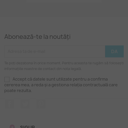
Abonează-te la noutăți
Te poți dezabona în orice moment. Pentru aceasta te rugăm să folosești
informațiile noastre de contact din nota legală.
Accept că datele sunt utilizate pentru a confirma
cererea mea, a reda și a gestiona relația contractuală care
poate rezulta.
Facebook
Twitter
Pinterest
SIGUR