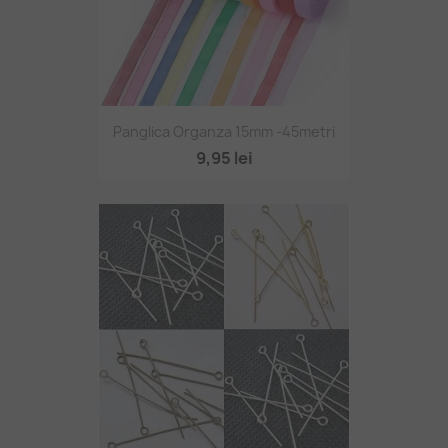
Panglica Organza 15mm -45metri
9,95 lei