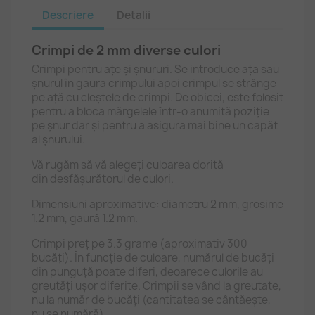
Descriere
Detalii
Crimpi de 2 mm diverse culori
Crimpi pentru ațe și șnururi. Se introduce ața sau
șnurul în gaura crimpului apoi crimpul se strânge
pe ață cu cleștele de crimpi. De obicei, este folosit
pentru a bloca mărgelele într-o anumită poziție
pe șnur dar și pentru a asigura mai bine un capăt
al șnurului.
Vă rugăm să vă alegeți culoarea dorită
din desfășurătorul de culori.
Dimensiuni aproximative: diametru 2 mm, grosime
1.2 mm, gaură 1.2 mm.
Crimpi preț pe 3.3 grame (aproximativ 300
bucăți). În funcție de culoare, numărul de bucăți
din punguță poate diferi, deoarece culorile au
greutăți ușor diferite. Crimpii se vând la greutate,
nu la număr de bucăți (cantitatea se cântăește,
nu se numără).