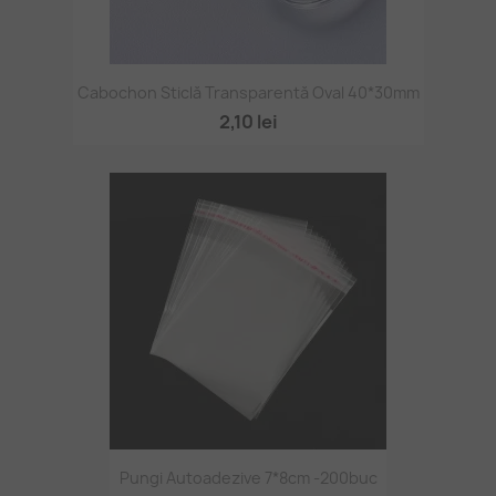
Cabochon Sticlă Transparentă Oval 40*30mm
2,10 lei
Pungi Autoadezive 7*8cm -200buc