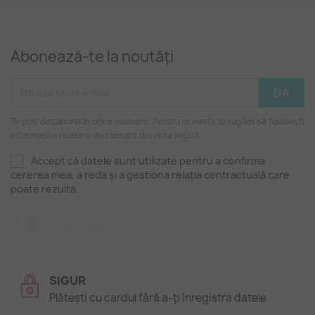
Abonează-te la noutăți
Te poți dezabona în orice moment. Pentru aceasta te rugăm să folosești
informațiile noastre de contact din nota legală.
Accept că datele sunt utilizate pentru a confirma
cererea mea, a reda și a gestiona relația contractuală care
poate rezulta.
Facebook
Twitter
Pinterest
SIGUR
Plătești cu cardul fără a-ți înregistra datele.