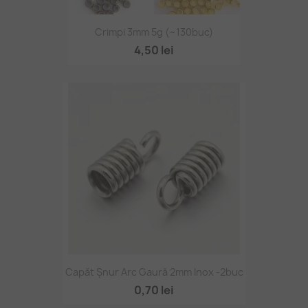
Crimpi 3mm 5g (~130buc)
4,50 lei
Capăt Șnur Arc Gaură 2mm Inox -2buc
0,70 lei