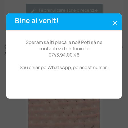
Fii primul care scrie o recenzie
Bine ai venit!
Sperăm să îți placă la noi! Poți să ne
Clienții care au cumpărat acest produs
contactezi telefonic la:
au mai cumpărat și:
0743.94.00.46
Sau chiar pe WhatsApp, pe acest număr!