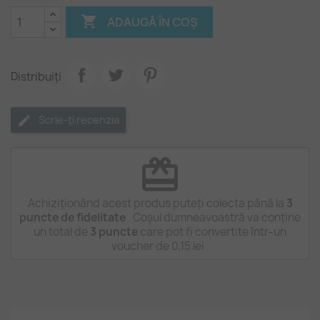

ADAUGĂ ÎN COȘ
Distribuiți
Scrie-ți recenzia
redeem
Achiziționând acest produs puteți colecta până la
3
puncte de fidelitate
. Coșul dumneavoastră va conține
un total de
3
puncte
care pot fi convertite într-un
voucher de
0,15 lei
.