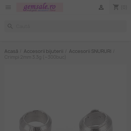
shopping_cart


(0)
search
Acasă
Accesorii bijuterii
Accesorii SNURURI
Crimpi 2mm 3.3g (~300buc)