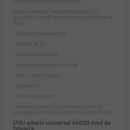
polistiren extrudat (Styrofoam®).
Adeziv universal, ideal pentru reparaţii în
gospodărie, lucrări de artizanat, la şcoală sau la
birou.
- Lipitura ramane elastica
- Formula de gel
- Hartia nu se rideaza
- Ideal pentru aplicaţii verticale
- Rapid, uscare rapida
- Permanent
- 100% transparent
- ambalaj prevazut cu un sistem ce previne
scurgerea accidentală, pentru o lipitură curată.
UHU adeziv universal 46020 mod de
folosire