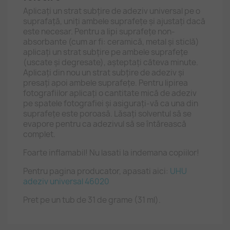
Aplicaţi un strat subţire de adeziv universal pe o
suprafaţă, uniţi ambele suprafeţe şi ajustaţi dacă
este necesar. Pentru a lipi suprafeţe non-
absorbante (cum ar fi: ceramică, metal şi sticlă)
aplicaţi un strat subţire pe ambele suprafeţe
(uscate şi degresate), aşteptaţi câteva minute.
Aplicaţi din nou un strat subţire de adeziv şi
presaţi apoi ambele suprafeţe. Pentru lipirea
fotografiilor aplicaţi o cantitate mică de adeziv
pe spatele fotografiei şi asiguraţi-vă ca una din
suprafeţe este poroasă. Lăsaţi solventul să se
evapore pentru ca adezivul să se întărească
complet.
Foarte inflamabil! Nu lasati la indemana copiilor!
Pentru pagina producator, apasati aici:
UHU
adeziv universal 46020
Pret pe un tub de 31 de grame (31 ml).