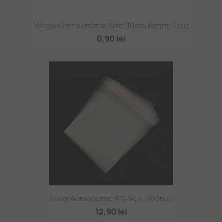
Mărgele Perle Imitație Sidef 10mm Negre -1buc
0,90 lei
Pungi Autoadezive 6*6,5cm -200buc
12,90 lei