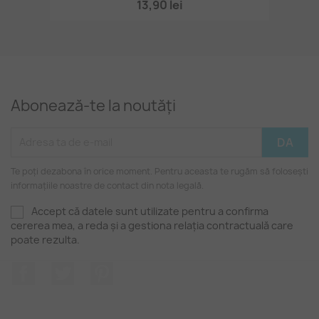
13,90 lei
Abonează-te la noutăți
Te poți dezabona în orice moment. Pentru aceasta te rugăm să folosești
informațiile noastre de contact din nota legală.
Accept că datele sunt utilizate pentru a confirma
cererea mea, a reda și a gestiona relația contractuală care
poate rezulta.
Facebook
Twitter
Pinterest