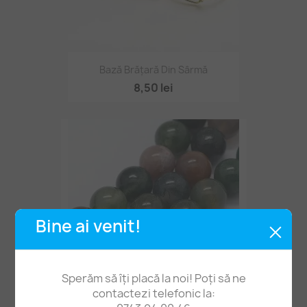
Bază Brățară Din Sârmă
8,50 lei
Bine ai venit!
Sperăm să îți placă la noi! Poți să ne
contactezi telefonic la: