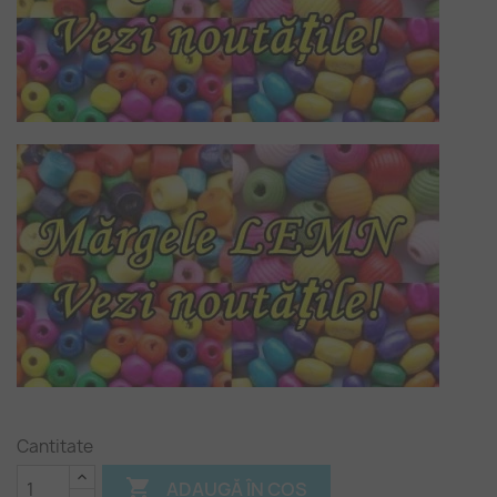
Cantitate

ADAUGĂ ÎN COȘ