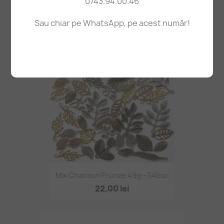
0743.94.00.46
Mărgele Agat Indian 8mm 38cm~44buc
25,90 lei
Sau chiar pe WhatsApp, pe acest număr!
STOC EPUIZAT
Mix Charmuri Frunze 49g ~54buc
22,00 lei