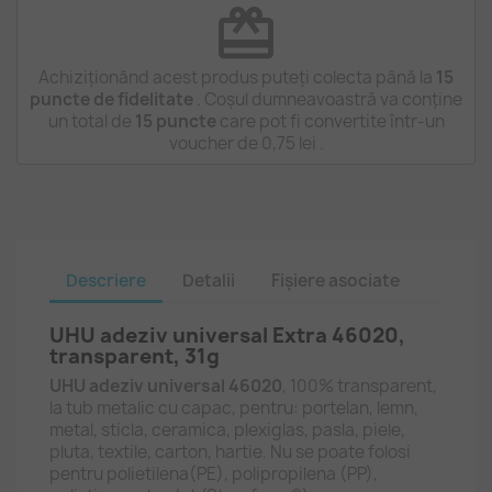
redeem
Achiziționând acest produs puteți colecta până la
15
puncte de fidelitate
. Coșul dumneavoastră va conține
un total de
15
puncte
care pot fi convertite într-un
voucher de
0,75 lei
.
Descriere
Detalii
Fișiere asociate
UHU adeziv universal Extra 46020,
transparent, 31g
UHU adeziv universal 46020
, 100% transparent,
la tub metalic cu capac, pentru: portelan, lemn,
metal, sticla, ceramica, plexiglas, pasla, piele,
pluta, textile, carton, hartie. Nu se poate folosi
pentru polietilena(PE), polipropilena (PP),