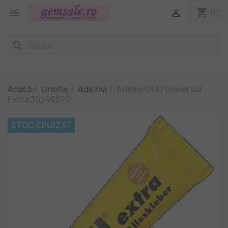
shopping_cart


(0)
search
Acasă
Unelte
Adezivi
Adeziv UHU Universal
Extra 31g 46020
STOC EPUIZAT