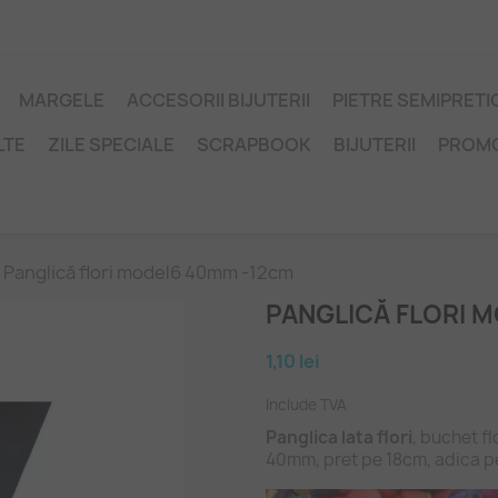
MARGELE
ACCESORII BIJUTERII
PIETRE SEMIPRET
LTE
ZILE SPECIALE
SCRAPBOOK
BIJUTERII
PROM
Panglică flori model6 40mm -12cm
PANGLICĂ FLORI 
1,10 lei
Include TVA
Panglica lata flori
, buchet fl
40mm, pret pe 18cm, adica pe 