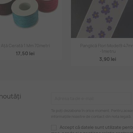
Vizualizare rapidă
Vizualizare rapidă


Ață Cerată 1 Mm 70metri
Panglică Flori Model9 47
-1metru
17,50 lei
3,90 lei
noutăți
Te poți dezabona în orice moment. Pentru aceas
informațiile noastre de contact din nota legală.
Accept că datele sunt utilizate pen