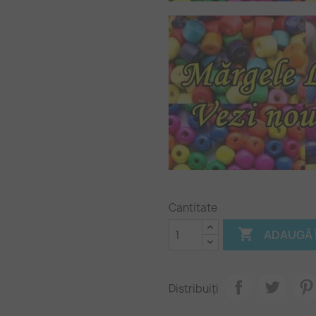
Cantitate

ADAUGĂ 
Distribuiți