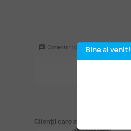
Comentarii (0)
Bine ai venit!
Clienții care au cumpărat aces