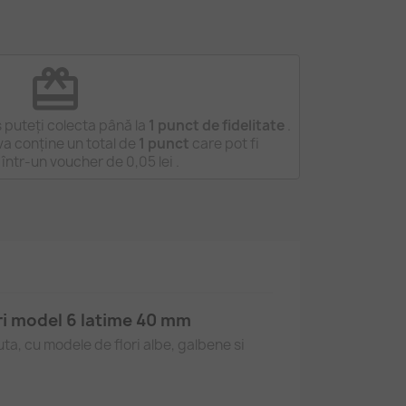
redeem
 puteți colecta până la
1
punct de fidelitate
.
a conține un total de
1
punct
care pot fi
 într-un voucher de
0,05 lei
.
ori model 6 latime 40 mm
uta, cu modele de flori albe, galbene si