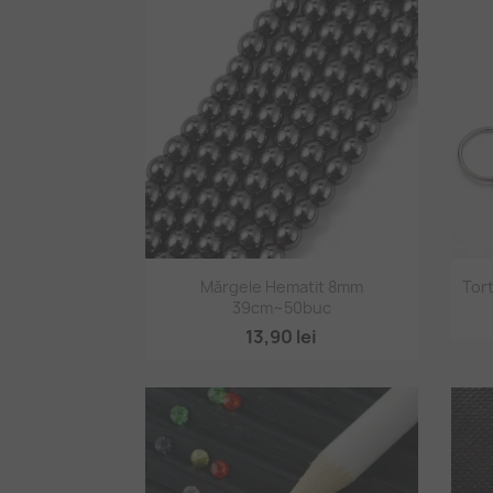
Vizualizare rapidă

Mărgele Hematit 8mm
Tort
39cm~50buc
13,90 lei