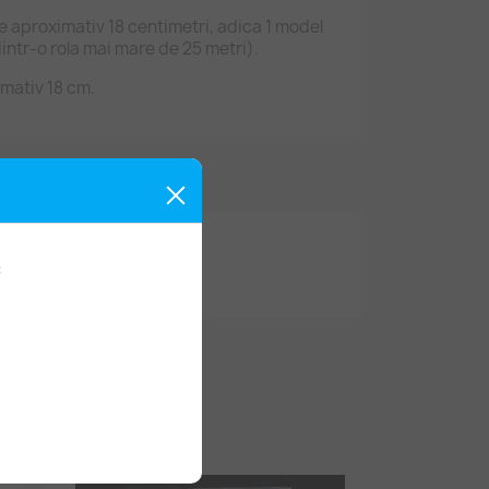
 aproximativ 18 centimetri, adica 1 model
dintr-o rola mai mare de 25 metri).
imativ 18 cm.
: