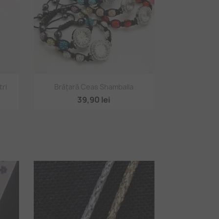
Vizualizare rapidă

tri
Brățară Ceas Shamballa
39,90 lei