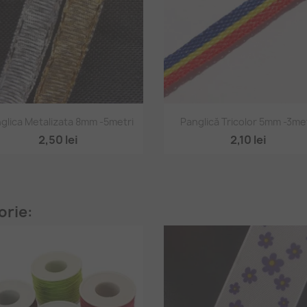
Vizualizare rapidă
Vizualizare rapidă


glica Metalizata 8mm -5metri
Panglică Tricolor 5mm -3me
2,50 lei
2,10 lei
orie: