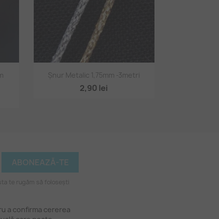
Vizualizare rapidă

mm
Șnur Metalic 1,75mm -3metri
2,90 lei
ta te rugăm să folosești
tru a confirma cererea