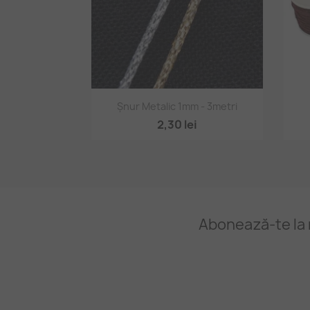
Vizualizare rapidă

Șnur Metalic 1mm - 3metri
2,30 lei
Abonează-te la 