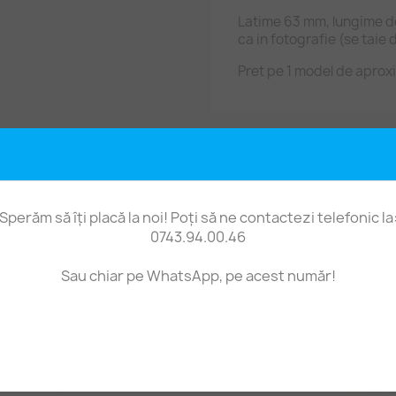
Latime 63 mm, lungime de
ca in fotografie (se taie 
Pret pe 1 model de aprox
Fii primul care scrie o recenzie
Sperăm să îți placă la noi! Poți să ne contactezi telefonic la
0743.94.00.46
Sau chiar pe WhatsApp, pe acest număr!
t produs au mai cumpărat și: