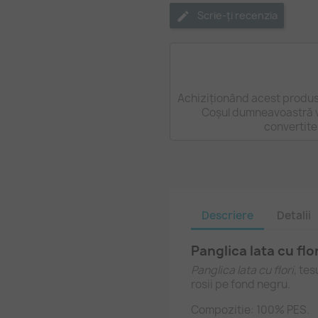
Scrie-ți recenzia
Achiziționând acest produs
Coșul dumneavoastră v
convertite
Descriere
Detalii
Panglica lata cu fl
Panglica lata cu flori
, tes
rosii pe fond negru.
Compozitie: 100% PES.