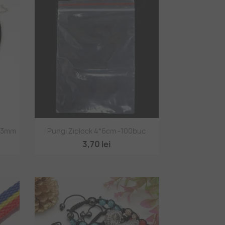
Vizualizare rapidă

ă 3mm
Pungi Ziplock 4*6cm -100buc
3,70 lei