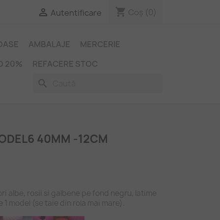
shopping_cart

Coș
(0)
Autentificare
IOASE
AMBALAJE
MERCERIE
O 20%
REFACERE STOC
search
MODEL6 40MM -12CM
ori albe, rosii si galbene pe fond negru, latime
1 model (se taie din rola mai mare).