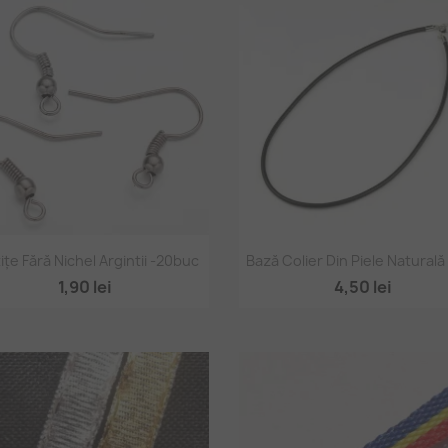
Vizualizare rapidă
Vizualizare rapidă


ițe Fără Nichel Argintii -20buc
Bază Colier Din Piele Natural
1,90 lei
4,50 lei