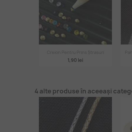
Vizualizare rapidă

Creion Pentru Prins Ștrasuri
Pan
1,90 lei
4 alte produse în aceeași categ