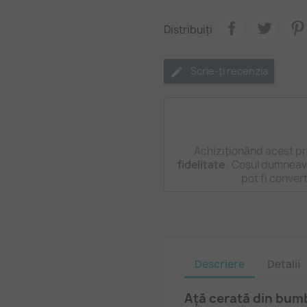
Distribuiți
Scrie-ți recenzia
Achiziționând acest pr
fidelitate
. Coșul dumneavo
pot fi conver
Descriere
Detalii
Ață cerată din bumb