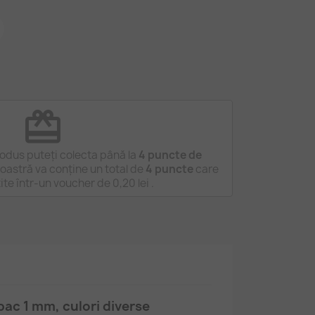
redeem
odus puteți colecta până la
4
puncte de
astră va conține un total de
4
puncte
care
tite într-un voucher de
0,20 lei
.
ac 1 mm, culori diverse