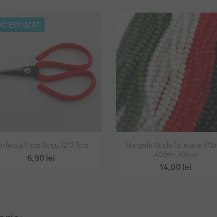
C EPUIZAT
Vizualizare rapidă
Vizualizare rapidă


orfecuț Ușor Roșu 12*7,7cm
Margele Sticla Fatetate 6*
40cm~70buc
6,90 lei
14,00 lei