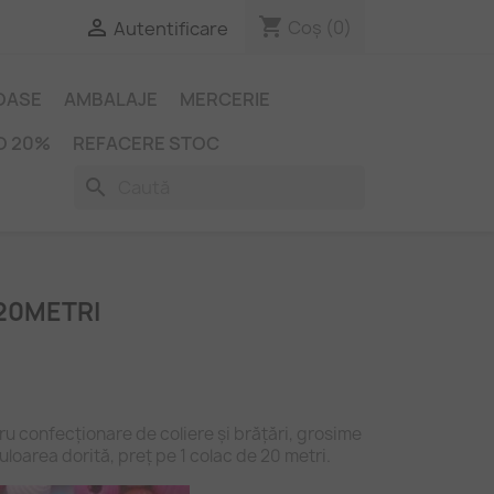
shopping_cart

Coș
(0)
Autentificare
IOASE
AMBALAJE
MERCERIE
O 20%
REFACERE STOC
search
20METRI
u confecționare de coliere și brățări, grosime
culoarea dorită, preț pe 1 colac de 20 metri.