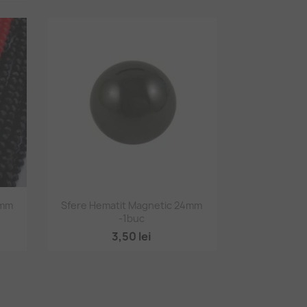
Vizualizare rapidă

8mm
Sfere Hematit Magnetic 24mm
-1buc
3,50 lei