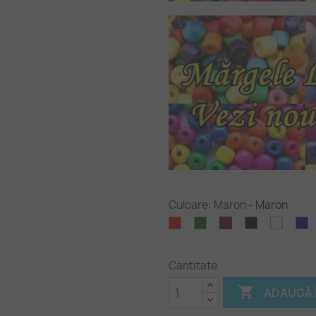
Culoare: Maron
-
Maron
Rosu
Verde
Negru
Alb
A
Maron
inchis
murda
i
(beige
Cantitate

ADAUGĂ 