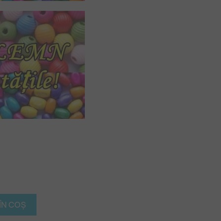
lbastru
r
nchis
)
ÎN COȘ