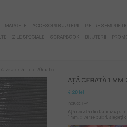
MARGELE
ACCESORII BIJUTERII
PIETRE SEMIPRET
LTE
ZILE SPECIALE
SCRAPBOOK
BIJUTERII
PROM
Ață cerată 1 mm 20metri
AȚĂ CERATĂ 1 MM 
4,20 lei
Include TVA
Ață cerată din bumbac
pentr
1 mm, diverse culori, alegeți 