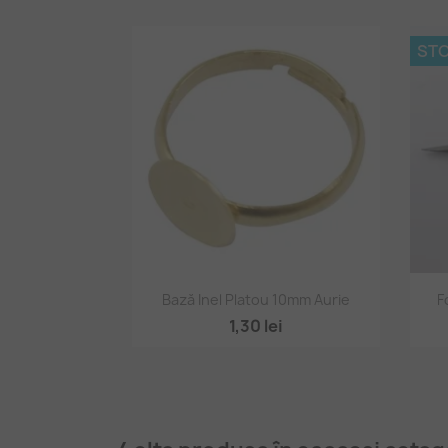
STO
Vizualizare rapidă

Bază Inel Platou 10mm Aurie
F
1,30 lei