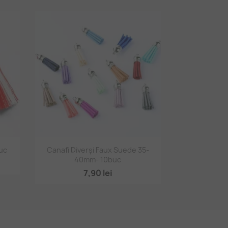
Vizualizare rapidă

uc
Canafi Diverși Faux Suede 35-
40mm- 10buc
7,90 lei