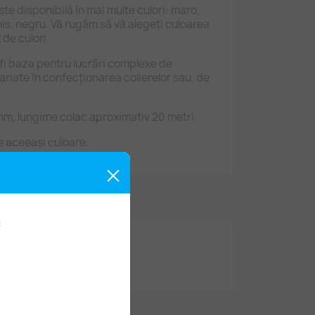
e disponibilă în mai multe culori: maro,
his, negru. Vă rugăm să vă alegeți culoarea
 de culori.
fi baza pentru lucrări complexe de
ariate în confecționarea colierelor sau, de
m, lungime colac aproximativ 20 metri.
e aceeași culoare.
: