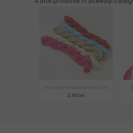
4 alte produse în aceeași categ
Vizualizare rapidă

Snur Nylon Shamballa 1mm -24m
Ș
+2
2,90 lei