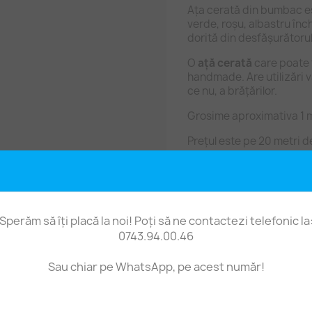
Ața cerată din bumbac est
verde, roșu, albastru înc
dorită din desfășurătorul
O
ață cerată
care poate 
handmade. Are utilizări v
ce nu, a brățărilor.
Grosime aproximativa 1 m
Prețul este pe 20 metri d
Sperăm să îți placă la noi! Poți să ne contactezi telefonic la
0743.94.00.46
Fii primul care scrie o recenzie
Sau chiar pe WhatsApp, pe acest număr!