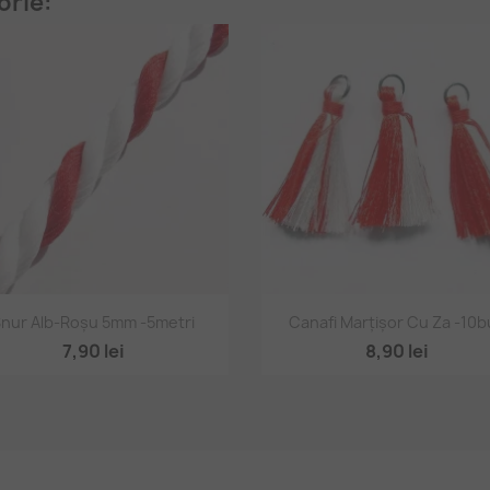
orie:
Vizualizare rapidă
Vizualizare rapidă


nur Alb-Roșu 5mm -5metri
Canafi Marțișor Cu Za -10b
7,90 lei
8,90 lei