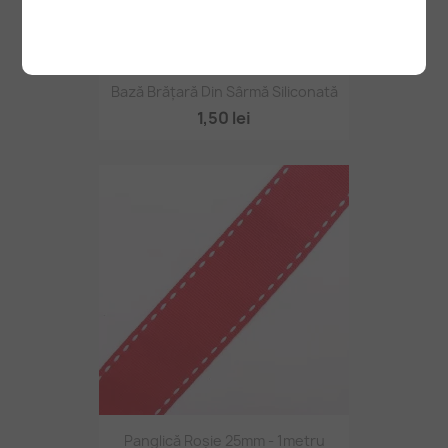
Bază Brățară Din Sârmă Siliconată
1,50 lei
Panglică Roșie 25mm - 1metru