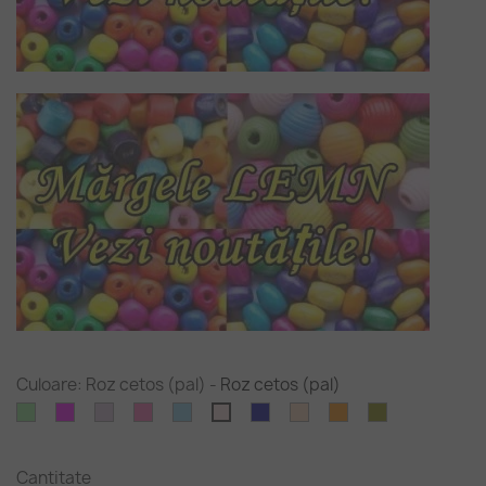
Culoare: Roz cetos (pal)
-
Roz cetos (pal)
Verde
Magenta
Violet
Roz
Albastru
Albastru
Puf
Portocaliu
Verde
Roz
deschis
deschis
aprins
-
inchis
de
inchis
oliv
cetos
cer
piersica
(pal)
Cantitate