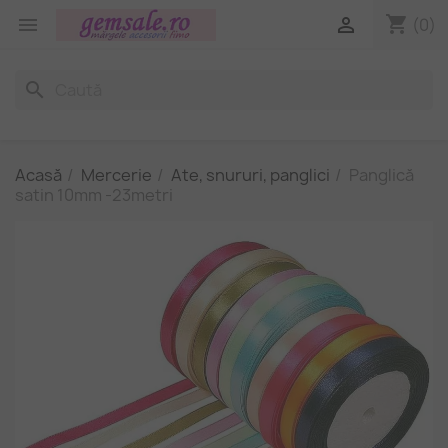
shopping_cart


(0)
search
Acasă
Mercerie
Ate, snururi, panglici
Panglică
satin 10mm -23metri