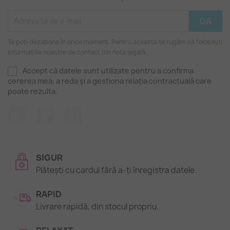
Te poți dezabona în orice moment. Pentru aceasta te rugăm să folosești
informațiile noastre de contact din nota legală.
Accept că datele sunt utilizate pentru a confirma
cererea mea, a reda și a gestiona relația contractuală care
poate rezulta.
Facebook
Twitter
Pinterest
SIGUR
Plătești cu cardul fără a-ți înregistra datele.
RAPID
Livrare rapidă, din stocul propriu.