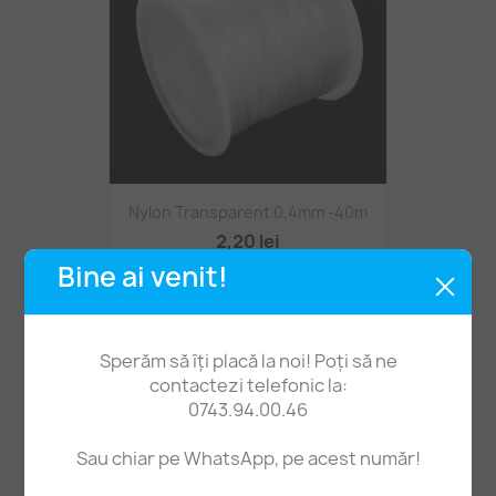
Nylon Transparent 0,4mm -40m
2,20 lei
Bine ai venit!
Sperăm să îți placă la noi! Poți să ne
contactezi telefonic la:
0743.94.00.46
Sau chiar pe WhatsApp, pe acest număr!