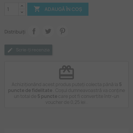

ADAUGĂ ÎN COȘ
Distribuiți
Scrie-ți recenzia
redeem
Achiziționând acest produs puteți colecta până la
5
puncte de fidelitate
. Coșul dumneavoastră va conține
un total de
5
puncte
care pot fi convertite într-un
voucher de
0,25 lei
.