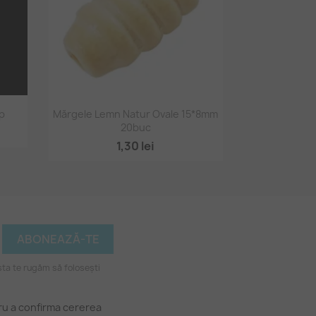
Vizualizare rapidă

op
Mărgele Lemn Natur Ovale 15*8mm
20buc
1,30 lei
ta te rugăm să folosești
tru a confirma cererea