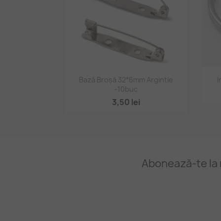
Vizualizare rapidă

Bază Broșă 32*6mm Argintie
I
-10buc
3,50 lei
Abonează-te la 