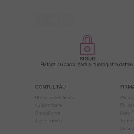
Facebook
Twitter
Pinterest
SIGUR
Plătești cu cardul fără a-ți înregistra datele
CONTUL TĂU
FIRM
Urmărire comandă
Plată ș
Autentificare
Politic
Creeză cont
Date f
Alertele mele
Termen
Discou