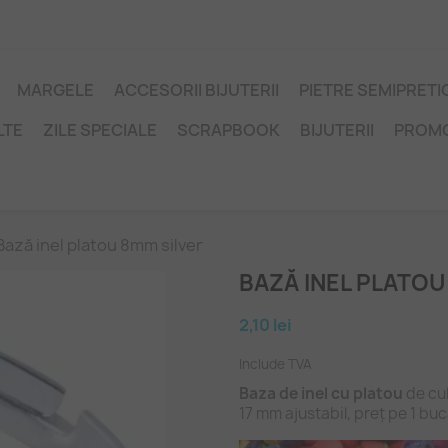
MARGELE
ACCESORII BIJUTERII
PIETRE SEMIPRET
LTE
ZILE SPECIALE
SCRAPBOOK
BIJUTERII
PROM
Bază inel platou 8mm silver
BAZĂ INEL PLATOU
2,10 lei
Include TVA
Baza de inel cu platou
de cul
17 mm ajustabil, preț pe 1 buc