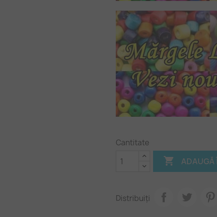
Cantitate

ADAUGĂ 
Distribuiți