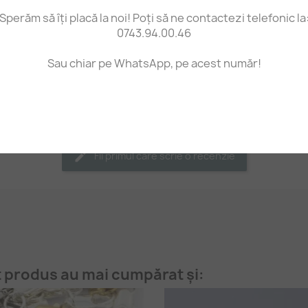
Dimensiuni: cerc inel dia
Sperăm să îți placă la noi! Poți să ne contactezi telefonic la
diametru 8 mm.
0743.94.00.46
Prețul este pentru 1 buca
Sau chiar pe WhatsApp, pe acest număr!
Fii primul care scrie o recenzie
t produs au mai cumpărat și: