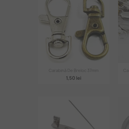
Vizualizare rapidă

Carabină De Breloc 37mm
Ca
1,50 lei