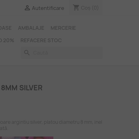
shopping_cart

Coș
(0)
Autentificare
IOASE
AMBALAJE
MERCERIE
O 20%
REFACERE STOC
search
 8MM SILVER
oare argintiu silver, platou diametru 8 mm, inel
ată.