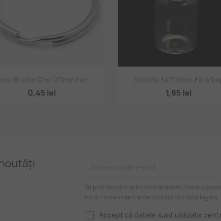
Vizualizare rapidă
Vizualizare rapidă


nele Breloc Chei 20mm Fier
Sticluțe 54*16mm, Fără D
0,45 lei
1,85 lei
noutăți
Te poți dezabona în orice moment. Pentru aceas
informațiile noastre de contact din nota legală.
Accept că datele sunt utilizate pen