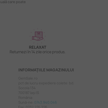
tuală care poate
RELAXAT
Returnezi în 14 zile orice produs.
INFORMAȚIILE MAGAZINULUI
GemSale.ro
pct de lucru expediere colete: bd.
Socola 134
700187 Iași IS
România
Sună-ne:
0743.940.046
Fax:
0232.276.226