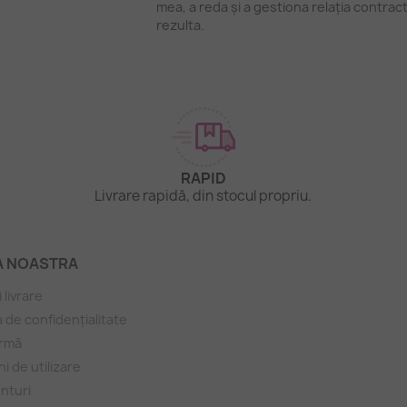
mea, a reda și a gestiona relația contrac
rezulta.
RAPID
.
Livrare rapidă, din stocul propriu.
A NOASTRA
i livrare
a de confidențialitate
irmă
i de utilizare
nturi