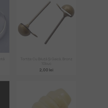
Vizualizare rapidă

ntă
Tortițe Cu Biluță Și Gaică, Bronz
10buc
2,00 lei