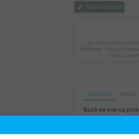
Scrie-ți recenzia
Achiziționând acest pr
fidelitate
. Coșul dumneavo
pot fi conver
Descriere
Detalii
Bază de inel cu plat
Bază de inel cu platou pe 
argintiu strălucitor (silv
ajustabilă.