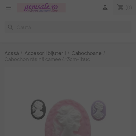
shopping_cart


(0)
search
Acasă
Accesorii bijuterii
Cabochoane
Cabochon rășină camee 4*3cm-1buc