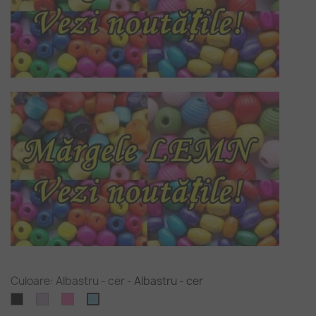
Culoare: Albastru - cer
-
Albastru - cer
Negru
Violet
Roz
Albastru
deschis
aprins
-