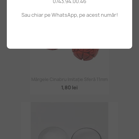
0743.94.00.46
Sau chiar pe WhatsApp, pe acest număr!
Mărgele Cinabru Imitație Sferă 11mm
1,80 lei