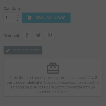
cer
Cantitate

ADAUGĂ ÎN COȘ
Distribuiți
Scrie-ți recenzia
redeem
Achiziționând acest produs puteți colecta până la
2
puncte de fidelitate
. Coșul dumneavoastră va conține
un total de
2
puncte
care pot fi convertite într-un
voucher de
0,10 lei
.