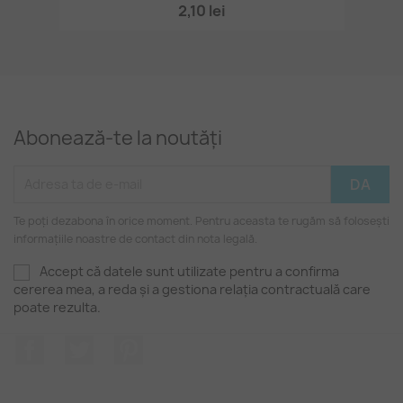
2,10 lei
Abonează-te la noutăți
Te poți dezabona în orice moment. Pentru aceasta te rugăm să folosești
informațiile noastre de contact din nota legală.
Accept că datele sunt utilizate pentru a confirma
cererea mea, a reda și a gestiona relația contractuală care
poate rezulta.
Facebook
Twitter
Pinterest