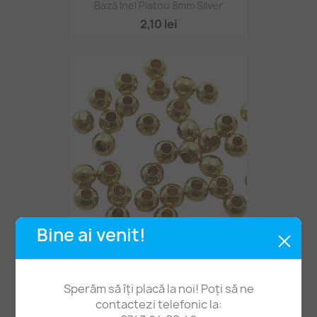
Bază Inel Platou 8mm Silver
2,10 lei
Bine ai venit!
Mărgele Metalice 3mm 100buc Aurii
1,50 lei
Sperăm să îți placă la noi! Poți să ne
contactezi telefonic la: