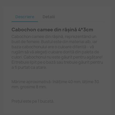
Descriere
Detalii
Cabochon camee din rășină 4*3cm
Cabochon camee din rășină, reprezentând un
bust de femeie. Bustul este din material alb, iar
baza cabochonului are o culoare diferită - vă
rugăm să vă alegeți culoare dorită din paleta de
culori. Cabochonul nu este găurit pentru agățare!
El trebuie lipit pe o bază sau trebuie găurit pentru
a fi purtat ca atare.
Mărime aproximativă: înălțime 40 mm, lățime 30
mm, grosime 8 mm.
Prețul este pe 1 bucată.