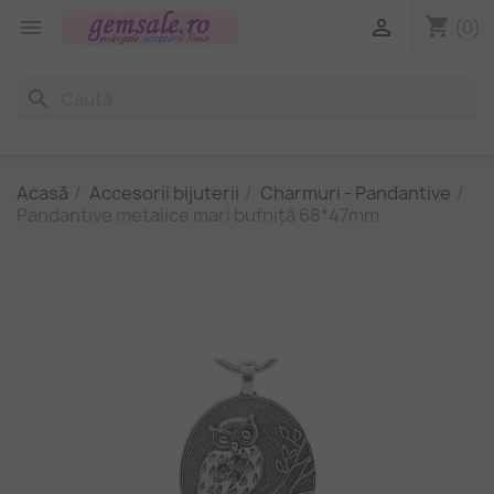
shopping_cart


(0)
search
Acasă
Accesorii bijuterii
Charmuri - Pandantive
Pandantive metalice mari bufniță 68*47mm