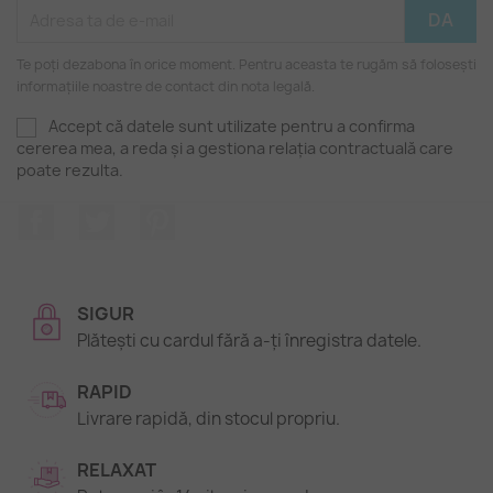
Te poți dezabona în orice moment. Pentru aceasta te rugăm să folosești
informațiile noastre de contact din nota legală.
Accept că datele sunt utilizate pentru a confirma
cererea mea, a reda și a gestiona relația contractuală care
poate rezulta.
Facebook
Twitter
Pinterest
SIGUR
Plătești cu cardul fără a-ți înregistra datele.
RAPID
Livrare rapidă, din stocul propriu.
RELAXAT