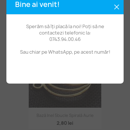
Bine ai venit!
Ace Cu Biluță 20mm -100buc
5,50 lei
Sperăm să îți placă la noi! Poți să ne
contactezi telefonic la:
0743.94.00.46
Sau chiar pe WhatsApp, pe acest număr!
Bază Inel 5bucle Spirală Aurie
2,80 lei