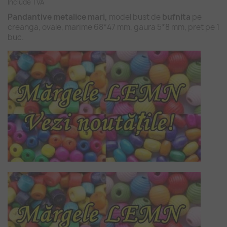
Include TVA
Pandantive metalice mari,
model bust de
bufnita
pe
creanga, ovale, marime 68*47 mm, gaura 5*8 mm, pret pe 1
buc.