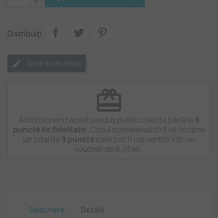
Distribuiți
Scrie-ți recenzia
redeem
Achiziționând acest produs puteți colecta până la
9
puncte de fidelitate
. Coșul dumneavoastră va conține
un total de
9
puncte
care pot fi convertite într-un
voucher de
0,45 lei
.
Descriere
Detalii