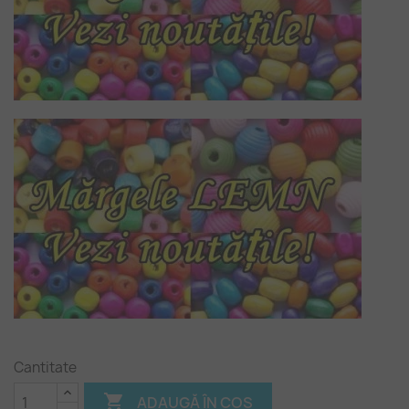
Cantitate

ADAUGĂ ÎN COȘ