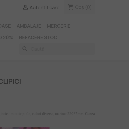
shopping_cart

Coș
(0)
Autentificare
IOASE
AMBALAJE
MERCERIE
O 20%
REFACERE STOC
search
LIPICI
gintie, imitatie piele, culori diverse, marime 220*7mm.
Curea