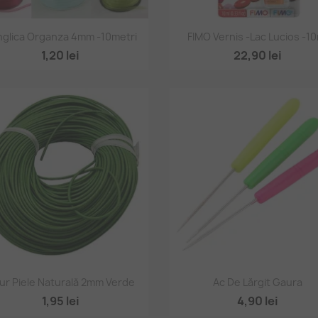
Vizualizare rapidă
Vizualizare rapidă


glica Organza 4mm -10metri
FIMO Vernis -lac Lucios -10
1,20 lei
22,90 lei
Vizualizare rapidă
Vizualizare rapidă


ur Piele Naturală 2mm Verde
Ac De Lărgit Gaura
1,95 lei
4,90 lei