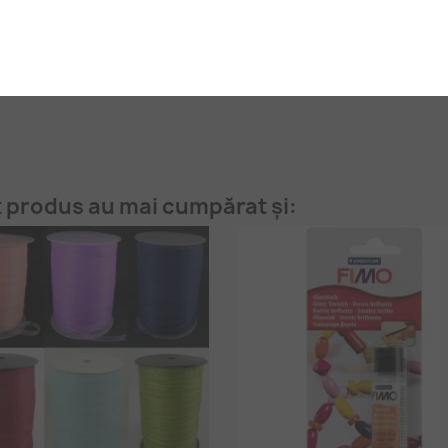
Fii primul care scrie o recenzie
t produs au mai cumpărat și: