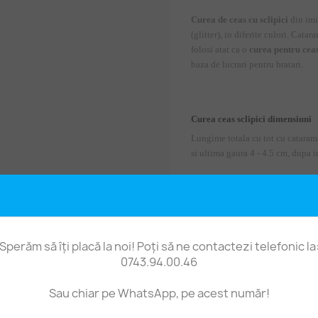
Curea de ceas cu sclipici
din imit
(glitter), in diferite culori. Cata
folosi atat ca o
curea pentru cea
baza de lucrari pentru bratari.
Curea ceas sclipici dimensiuni
Lungime totala cu tot cu catarama
si ultima gaura 4 - 4.5 cm, dupa 
Curea ceas sclipici pret
Curea pret pe 1 bucata.
Sperăm să îți placă la noi! Poți să ne contactezi telefonic la
0743.94.00.46
Sau chiar pe WhatsApp, pe acest număr!