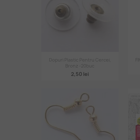
Vizualizare rapidă

Dopuri Plastic Pentru Cercei,
FI
Bronz -20buc
2,50 lei