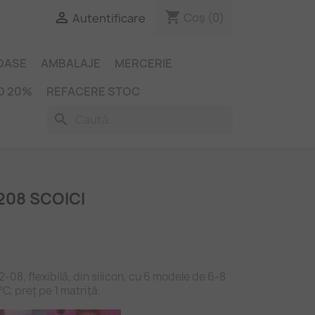
shopping_cart

Coș
(0)
Autentificare
IOASE
AMBALAJE
MERCERIE
O 20%
REFACERE STOC
search
208 SCOICI
2-08, flexibilă, din silicon, cu 6 modele de 6-8
°C, preț pe 1 matriță.