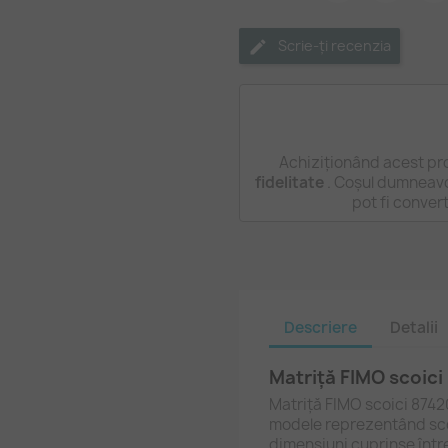
Scrie-ți recenzia
Achiziționând acest pr
fidelitate
. Coșul dumneavo
pot fi conver
Descriere
Detalii
Matriță FIMO scoici
Matriță FIMO scoici 8742
modele reprezentând scoi
dimensiuni cuprinse între