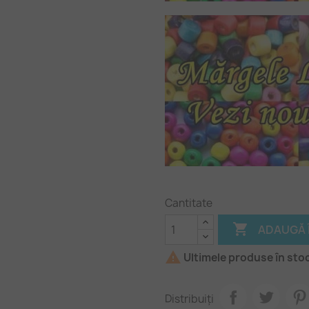
Cantitate

ADAUGĂ 

Ultimele produse în sto
Distribuiți