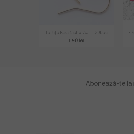
Vizualizare rapidă

Tortițe Fără Nichel Aurii -20buc
FI
1,90 lei
Abonează-te la 