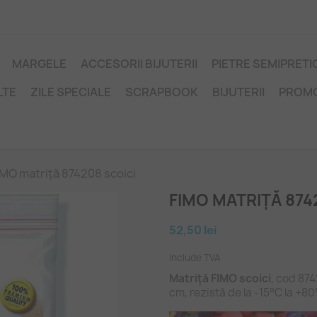
MARGELE
ACCESORII BIJUTERII
PIETRE SEMIPRET
LTE
ZILE SPECIALE
SCRAPBOOK
BIJUTERII
PROM
IMO matriță 874208 scoici
FIMO MATRIȚĂ 874
52,50 lei
Include TVA
Matriță FIMO scoici
, cod 874
cm, rezistă de la -15°C la +80