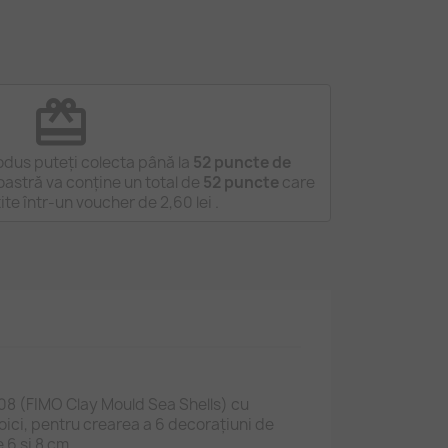
redeem
odus puteți colecta până la
52
puncte de
astră va conține un total de
52
puncte
care
tite într-un voucher de
2,60 lei
.
08 (FIMO Clay Mould Sea Shells) cu
ci, pentru crearea a 6 decorațiuni de
 6 și 8 cm.