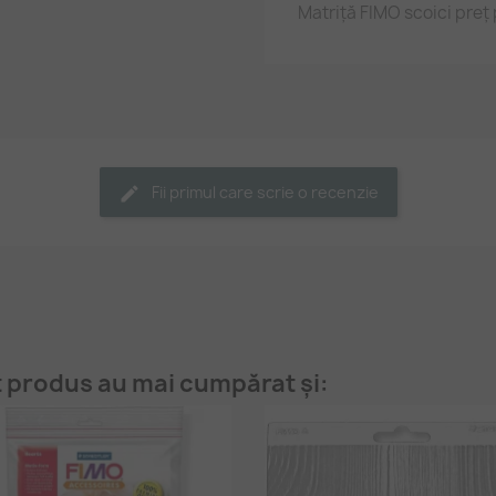
Matriță FIMO scoici preț 
Fii primul care scrie o recenzie
t produs au mai cumpărat și: