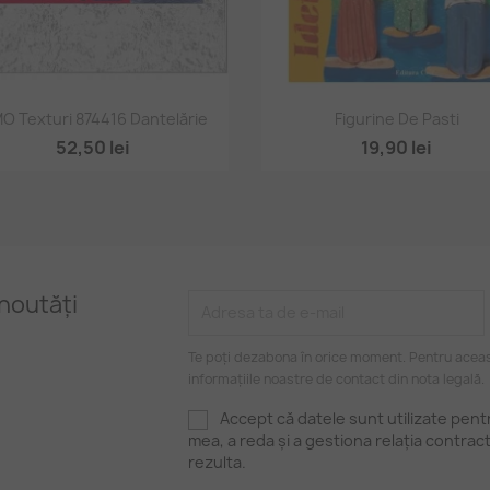
Vizualizare rapidă
Vizualizare rapidă


MO Texturi 874416 Dantelărie
Figurine De Pasti
52,50 lei
19,90 lei
noutăți
Te poți dezabona în orice moment. Pentru aceas
informațiile noastre de contact din nota legală.
Accept că datele sunt utilizate pen
mea, a reda și a gestiona relația contrac
rezulta.