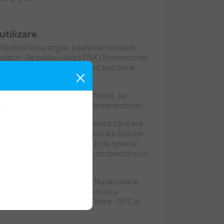
utilizare
iliza diferite argile, paste de modelat,
săpun. Se poate utiliza FIMO Professional,
FIMOAir Basic, FIMOAir Light sau orice
al pe care dorim să îi dăm formă, se
se apasă ușor până capătă forma matriței.
:
ționată din plastic transparent care are
esprinderea ușoară a materialului (pastei
nedistructivă, durabilitate. Este special
ri repetate, deoarece este acoperită cu o
m de rezistentă.
 va lăsa la întărit în formă! Nu se coace
nici nu se introduce în cuptorul cu
ă la temperaturi cuprinse între -15°C și