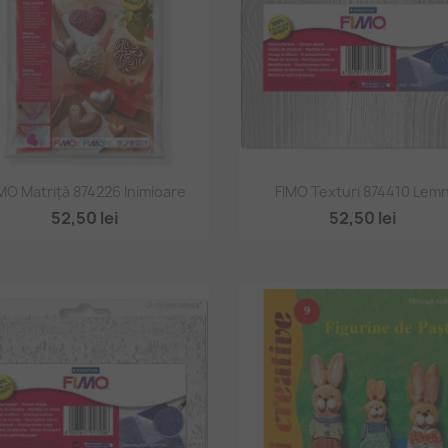
Vizualizare rapidă
Vizualizare rapidă


MO Matriță 874226 Inimioare
FIMO Texturi 874410 Lem
52,50 lei
52,50 lei