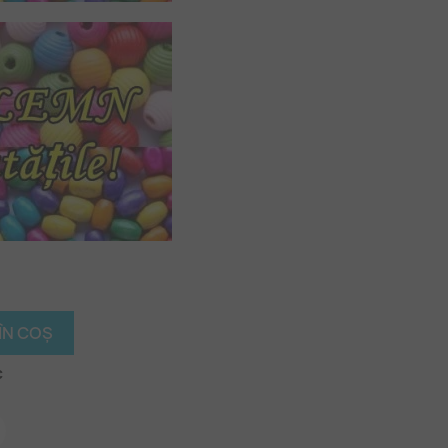
ÎN COȘ
c