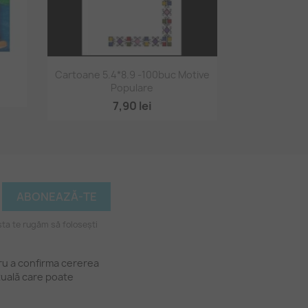
Vizualizare rapidă

Cartoane 5.4*8.9 -100buc Motive
Populare
7,90 lei
ta te rugăm să folosești
tru a confirma cererea
tuală care poate