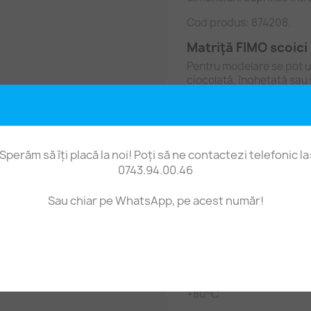
Cod produs: 874208.
Matriță FIMO scoici 
Pentru modelare se pot ut
ciocolată, înghețată sau 
FIMO Effect, FIMO SOFT, 
marcă de lut polimeric.
Pasta FIMO sau alt materi
introduce în matriță și 
Sperăm să îți placă la noi! Poți să ne contactezi telefonic la
0743.94.00.46
Matrița FIMO este confec
mai multe proprietăți: d
FIMO), îndoire ușoară și 
Sau chiar pe WhatsApp, pe acest număr!
concepută pentru utiliză
folie din plastic PE extre
Atenție: pasta FIMO nu se
pasta FIMO în matriță și 
microunde! Matrița rezist
+80°C.