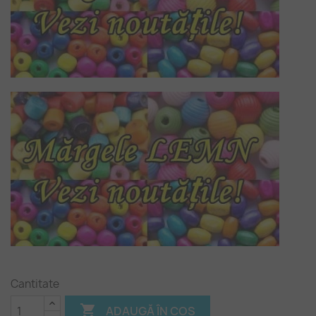
Cantitate

ADAUGĂ ÎN COȘ