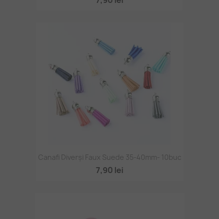
7,90 lei
Canafi Diverși Faux Suede 35-40mm- 10buc
7,90 lei