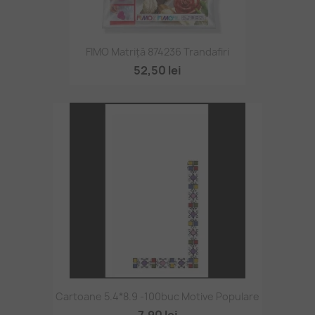
FIMO Matriță 874236 Trandafiri
52,50 lei
Cartoane 5.4*8.9 -100buc Motive Populare