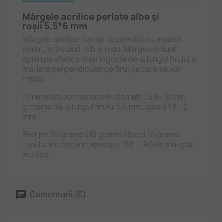
Mărgele acrilice perlate albe și
roșii 5,5*6 mm
Mărgele acrilice (un tip de plastic) cu aspect
perlat, în 2 culori: alb și roșu. Mărgelele sunt
aproape sferice (mai înguste de-a lungul firului și
mai late perpendicular pe firul pe care se vor
înșira).
Dimensiuni aproximative: diametru 5,8 - 6 mm,
grosime de-a lungul firului 5,5 mm, gaură 1,8 - 2
mm.
Preț pe 20 grame (10 grame albe și 10 grame
roșii) care conține aproape 180 - 190 de mărgele
acrilice.
Comentarii (0)