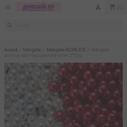
shopping_cart


(0)
search
Acasă
Margele
Margele ACRILICE
Mărgele
acrilice alb-roșu perlate 6mm 2*10g