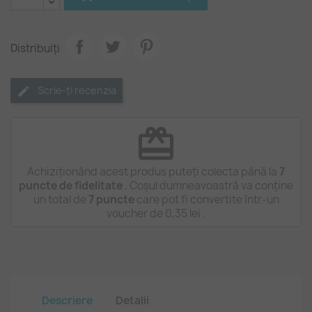
Distribuiți
Scrie-ți recenzia
redeem
Achiziționând acest produs puteți colecta până la
7
puncte de fidelitate
. Coșul dumneavoastră va conține
un total de
7
puncte
care pot fi convertite într-un
voucher de
0,35 lei
.
Descriere
Detalii