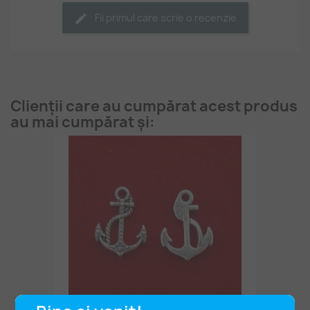
Fii primul care scrie o recenzie
Clienții care au cumpărat acest produs
au mai cumpărat și: