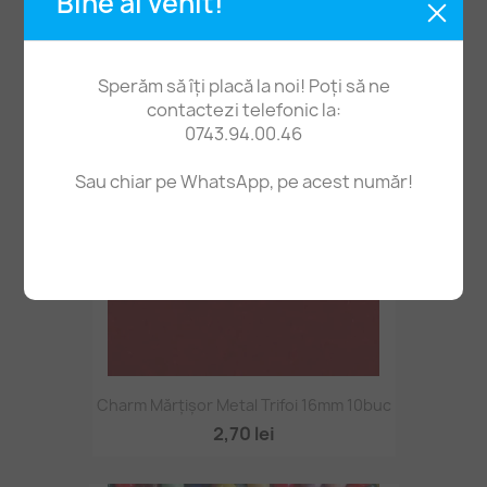
Bine ai venit!
Charm Mărțișor Metal Ancoră 17mm 10buc
2,50 lei
Sperăm să îți placă la noi! Poți să ne
contactezi telefonic la:
0743.94.00.46
Sau chiar pe WhatsApp, pe acest număr!
Charm Mărțișor Metal Trifoi 16mm 10buc
2,70 lei