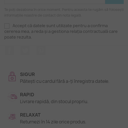
Te poți dezabona în orice moment. Pentru aceasta te rugăm să folosești
informațiile noastre de contact din nota legală.
Accept că datele sunt utilizate pentru a confirma
cererea mea, a reda și a gestiona relația contractuală care
poate rezulta.
Facebook
Twitter
Pinterest
SIGUR
Plătești cu cardul fără a-ți înregistra datele.
RAPID
Livrare rapidă, din stocul propriu.
RELAXAT
Returnezi în 14 zile orice produs.