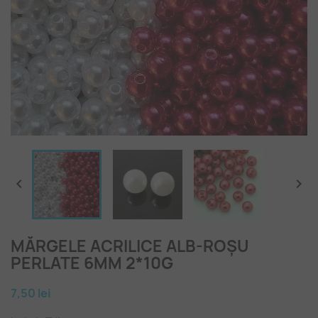


MĂRGELE ACRILICE ALB-ROȘU
PERLATE 6MM 2*10G
7,50 lei