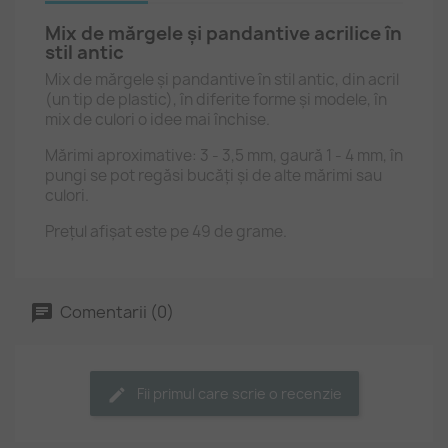
Mix de mărgele și pandantive acrilice în
stil antic
Mix de mărgele și pandantive în stil antic, din acril
(un tip de plastic), în diferite forme și modele, în
mix de culori o idee mai închise.
Mărimi aproximative: 3 - 3,5 mm, gaură 1 - 4 mm, în
pungi se pot regăsi bucăți și de alte mărimi sau
culori.
Prețul afișat este pe 49 de grame.
Comentarii (0)
Fii primul care scrie o recenzie