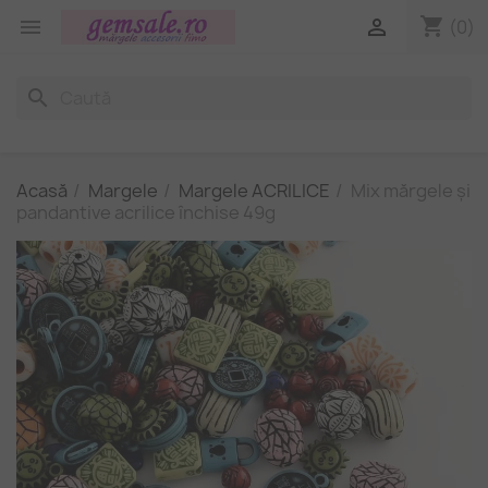
shopping_cart


(0)
search
Acasă
Margele
Margele ACRILICE
Mix mărgele și
pandantive acrilice închise 49g