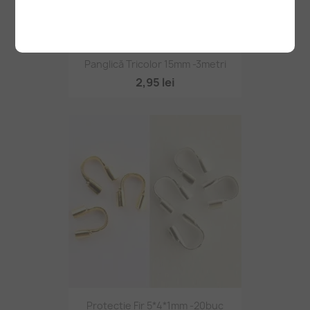
Panglică Tricolor 15mm -3metri
2,95 lei
Protectie Fir 5*4*1mm -20buc