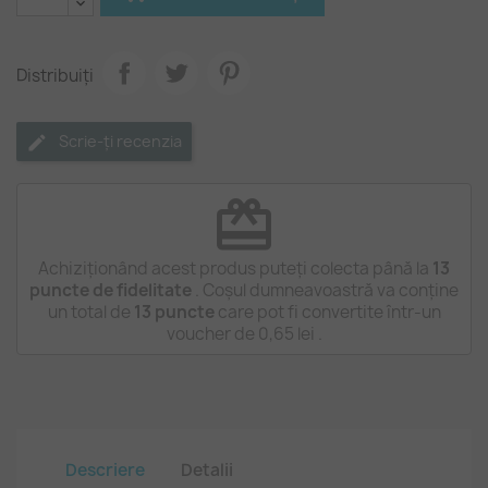
Distribuiți
Scrie-ți recenzia
redeem
Achiziționând acest produs puteți colecta până la
13
puncte de fidelitate
. Coșul dumneavoastră va conține
un total de
13
puncte
care pot fi convertite într-un
voucher de
0,65 lei
.
Descriere
Detalii