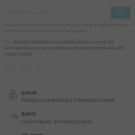
Te poți dezabona în orice moment. Pentru aceasta te rugăm să folosești
informațiile noastre de contact din nota legală.
Accept că datele sunt utilizate pentru a confirma
cererea mea, a reda și a gestiona relația contractuală care
poate rezulta.
Facebook
Twitter
Pinterest
SIGUR
Plătești cu cardul fără a-ți înregistra datele.
RAPID
Livrare rapidă, din stocul propriu.