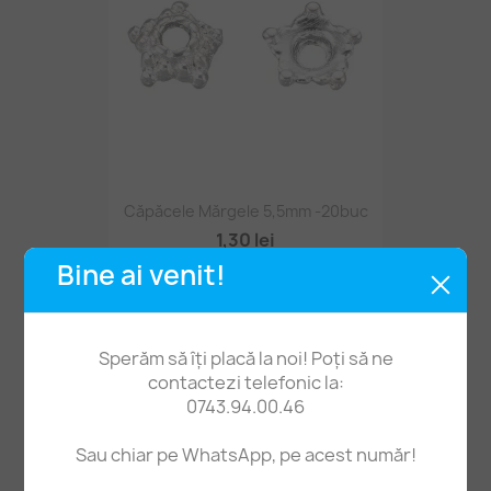
Căpăcele Mărgele 5,5mm -20buc
1,30 lei
Bine ai venit!
Sperăm să îți placă la noi! Poți să ne
contactezi telefonic la:
0743.94.00.46
Sau chiar pe WhatsApp, pe acest număr!