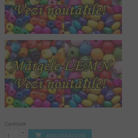
Cantitate

ADAUGĂ ÎN COȘ