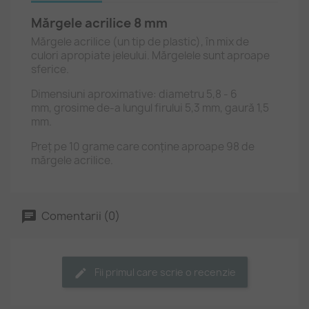
Mărgele acrilice 8 mm
Mărgele acrilice (un tip de plastic), în mix de
culori apropiate jeleului. Mărgelele sunt aproape
sferice.
Dimensiuni aproximative: diametru 5,8 - 6
mm, grosime de-a lungul firului 5,3 mm, gaură 1,5
mm.
Preț pe 10 grame care conține aproape 98 de
mărgele acrilice.
Comentarii (0)
Fii primul care scrie o recenzie