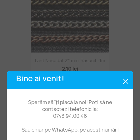
Lant Nesudat 2*1mm, Rasucit -1m
2,10 lei
Bine ai venit!
Sperăm să îți placă la noi! Poți să ne
contactezi telefonic la:
0743.94.00.46
Sau chiar pe WhatsApp, pe acest număr!