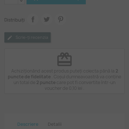
Distribuiți
Scrie-ți recenzia
redeem
Achiziționând acest produs puteți colecta până la
2
puncte de fidelitate
. Coșul dumneavoastră va conține
un total de
2
puncte
care pot fi convertite într-un
voucher de
0,10 lei
.
Descriere
Detalii