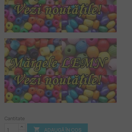
Cantitate

ADAUGĂ ÎN COȘ