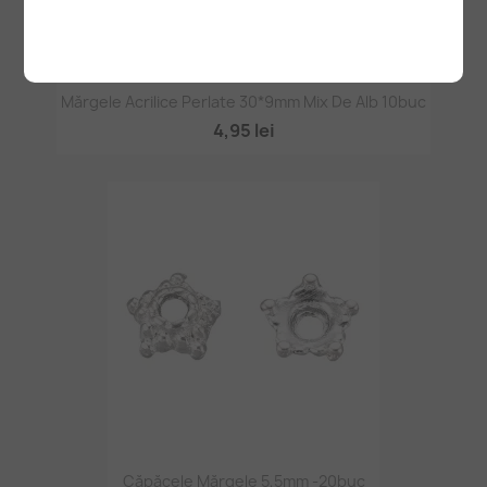
Mărgele Acrilice Perlate 30*9mm Mix De Alb 10buc
4,95 lei
Căpăcele Mărgele 5,5mm -20buc