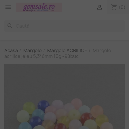
shopping_cart


(0)
search
Acasă
Margele
Margele ACRILICE
Mărgele
acrilice jeleu 5,3*6mm 10g~98buc