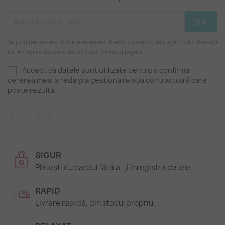
Te poți dezabona în orice moment. Pentru aceasta te rugăm să folosești
informațiile noastre de contact din nota legală.
Accept că datele sunt utilizate pentru a confirma
cererea mea, a reda și a gestiona relația contractuală care
poate rezulta.
Facebook
Twitter
Pinterest
SIGUR
Plătești cu cardul fără a-ți înregistra datele.
RAPID
Livrare rapidă, din stocul propriu.