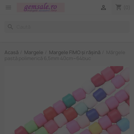
shopping_cart


(0)
search
Acasă
Margele
Margele FIMO și rășină
Mărgele
pastă polimerică 6,5mm 40cm~64buc