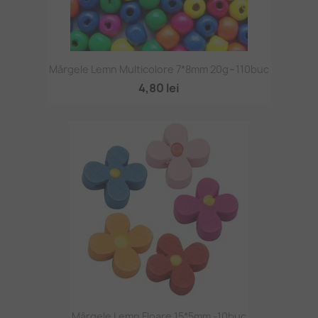
Mărgele Lemn Multicolore 7*8mm 20g~110buc
4,80 lei
Mărgele Lemn Floare 15*5mm -10buc