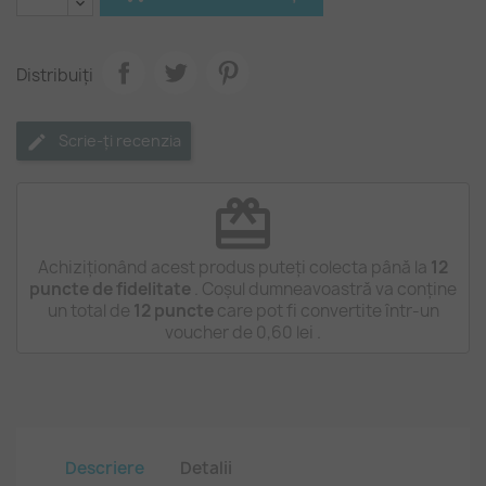
Distribuiți
Scrie-ți recenzia
redeem
Achiziționând acest produs puteți colecta până la
12
puncte de fidelitate
. Coșul dumneavoastră va conține
un total de
12
puncte
care pot fi convertite într-un
voucher de
0,60 lei
.
Descriere
Detalii