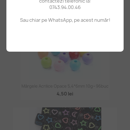
contactezi telefonic la:
0743.94.00.46
Sau chiar pe WhatsApp, pe acest număr!
Mărgele Acrilice Opace 5,4*6mm 10g~96buc
4,50 lei