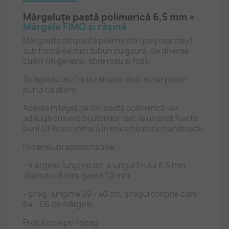
Mărgeluțe pastă polimerică 6,5 mm »
Mărgele FIMO și rășină
Mărgeluțe din pastă polimerică (polymer clay)
sub formă de mici tuburi cu gaură, de diverse
culori (în general, spre roșu și roz).
Șiragul nu are închizătoare, deci nu se poate
purta ca atare.
Aceste mărgeluțe din pastă polimerică vor
adăuga culoare bijuteriilor tale, la un preț foarte
bun! Utilizare variată în orice bijuterie handmade.
Dimensiuni aproximative:
- mărgele: lungime de-a lungul firului 6,5 mm,
diametru 6 mm, gaură 1,2 mm
- șirag: lungime 39 - 40 cm, șiragul conține cam
64 - 66 de mărgele.
Prețul este pe 1 șirag.