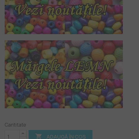
Cantitate

ADAUGĂ ÎN COȘ