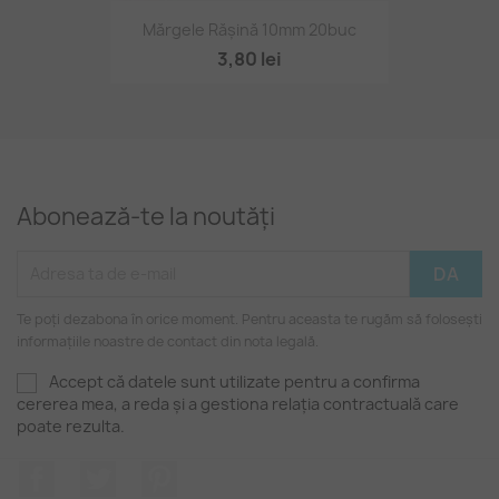
Mărgele Rășină 10mm 20buc
3,80 lei
Abonează-te la noutăți
Te poți dezabona în orice moment. Pentru aceasta te rugăm să folosești
informațiile noastre de contact din nota legală.
Accept că datele sunt utilizate pentru a confirma
cererea mea, a reda și a gestiona relația contractuală care
poate rezulta.
Facebook
Twitter
Pinterest