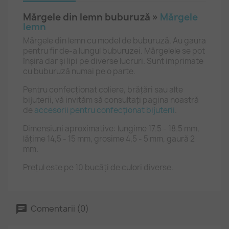
Mărgele din lemn buburuză »
Mărgele
lemn
Mărgele din lemn cu model de buburuză. Au gaura
pentru fir de-a lungul buburuzei. Mărgelele se pot
înșira dar și lipi pe diverse lucruri. Sunt imprimate
cu buburuză numai pe o parte.
Pentru confecționat coliere, brățări sau alte
bijuterii, vă invităm să consultați pagina noastră
de
accesorii pentru confecționat bijuterii
.
Dimensiuni aproximative: lungime 17.5 - 18.5 mm,
lățime 14,5 - 15 mm, grosime 4,5 - 5 mm, gaură 2
mm.
Prețul este pe 10 bucăți de culori diverse.
Comentarii (0)