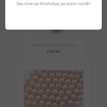
Sau chiar pe WhatsApp, pe acest număr!
Mărgele Rășină 10mm 20buc
3,80 lei