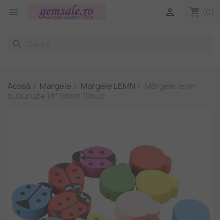
shopping_cart


(0)
search
Acasă
Margele
Margele LEMN
Mărgele lemn
buburuze 18*15mm 10buc