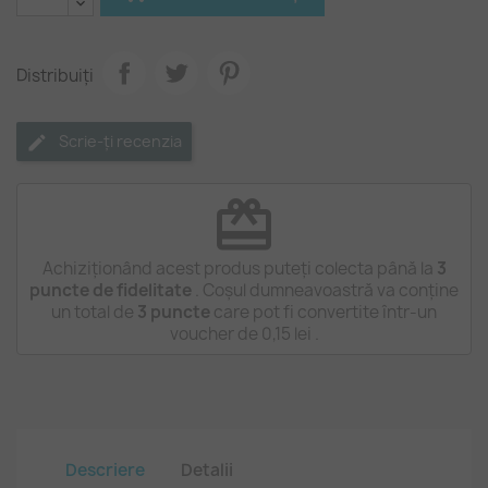
Distribuiți
Scrie-ți recenzia
redeem
Achiziționând acest produs puteți colecta până la
3
puncte de fidelitate
. Coșul dumneavoastră va conține
un total de
3
puncte
care pot fi convertite într-un
voucher de
0,15 lei
.
Descriere
Detalii