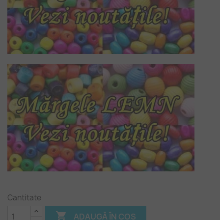
Cantitate

ADAUGĂ ÎN COȘ