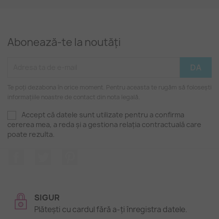
Abonează-te la noutăți
Te poți dezabona în orice moment. Pentru aceasta te rugăm să folosești
informațiile noastre de contact din nota legală.
Accept că datele sunt utilizate pentru a confirma
cererea mea, a reda și a gestiona relația contractuală care
poate rezulta.
Facebook
Twitter
Pinterest
SIGUR
Plătești cu cardul fără a-ți înregistra datele.