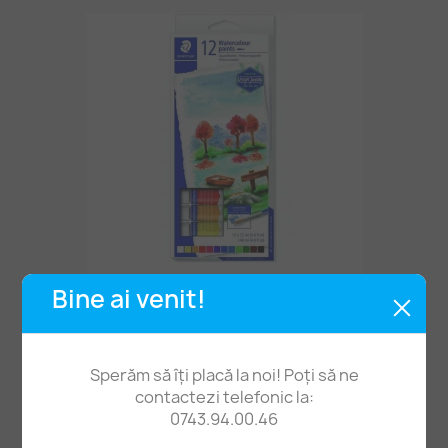
Culori Acuarelă Staedtler -set 12 Tuburi
Bine ai venit!
35,00 lei
Sperăm să îți placă la noi! Poți să ne
contactezi telefonic la:
0743.94.00.46