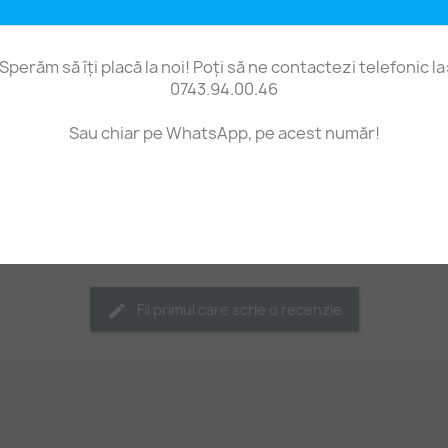
Se pot folosi și la confec
din litere.
Sperăm să îți placă la noi! Poți să ne contactezi telefonic la
Dimensiuni aproximative
0743.94.00.46
2 mm.
Preț pe 50 de mărgele acr
Sau chiar pe WhatsApp, pe acest număr!
doar anumite litere ci s
Fii primul care scrie o recenzie