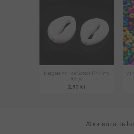
Vizualizare rapidă

Mărgele Acrilice Scoică 17*14mm
Măr
10buc
2,30 lei
Abonează-te la 