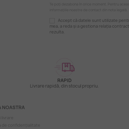
Te poți dezabona în orice moment. Pentru aceas
informațiile noastre de contact din nota legală.
Accept că datele sunt utilizate pen
mea, a reda și a gestiona relația contrac
rezulta.
RAPID
.
Livrare rapidă, din stocul propriu.
A NOASTRA
i livrare
a de confidențialitate