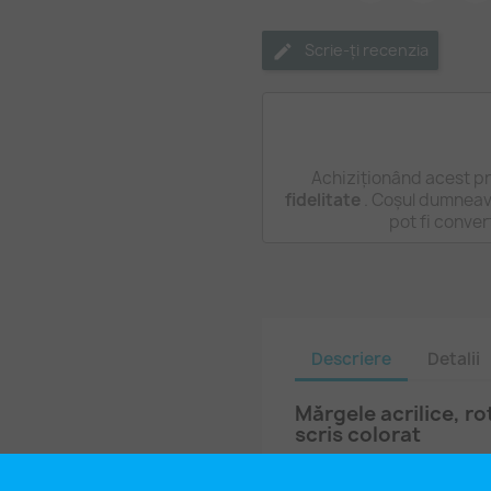
Scrie-ți recenzia
Achiziționând acest pr
fidelitate
. Coșul dumneavo
pot fi conver
Descriere
Detalii
Mărgele acrilice, ro
scris colorat
Mărgele acrilice (un tip d
aspect opac și litere insc