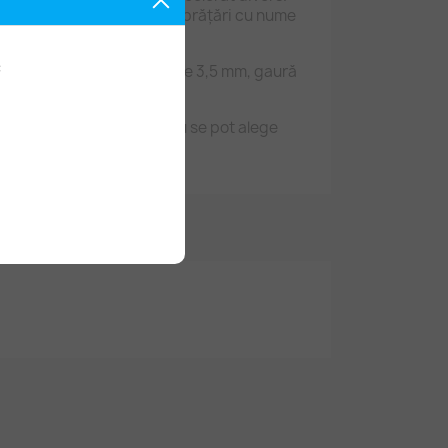
ționat brățări de mărțișor, brățări cu nume
:
: diametru 6,5 mm, grosime 3,5 mm, gaură
ilice cu litere. În pungă nu se pot alege
e pun în mod amestecat.