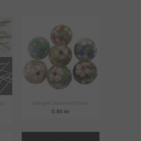
Vizualizare rapidă

buc
Mărgele Cloisonné 5.5mm
+2
0,85 lei