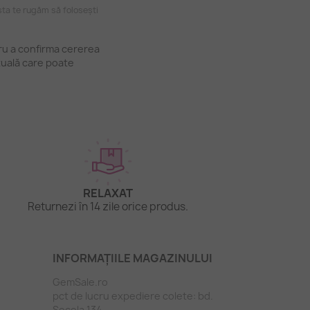
ta te rugăm să folosești
tru a confirma cererea
tuală care poate
RELAXAT
Returnezi în 14 zile orice produs.
INFORMAȚIILE MAGAZINULUI
GemSale.ro
pct de lucru expediere colete: bd.
Socola 134