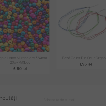
Vizualizare rapidă
Vizualizare rapidă


gele Lemn Multicolore 3*4mm
Bază Colier Din Șnur Orga
20g~750buc
+
1,95 lei
6,50 lei
noutăți