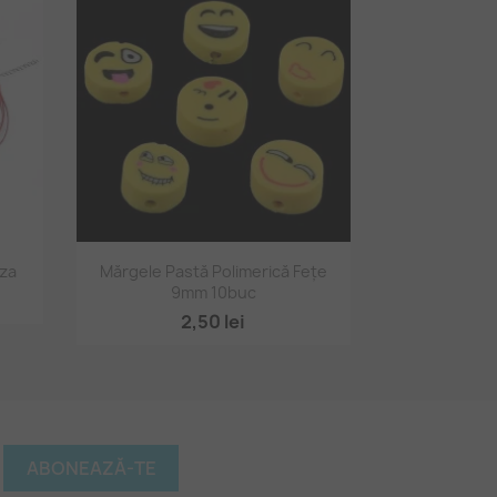
Vizualizare rapidă

nza
Mărgele Pastă Polimerică Fețe
9mm 10buc
10
2,50 lei