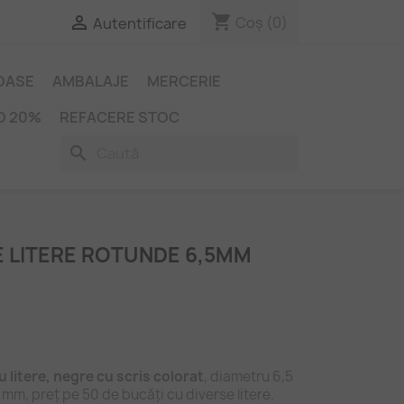
shopping_cart

Coș
(0)
Autentificare
IOASE
AMBALAJE
MERCERIE
O 20%
REFACERE STOC
search
E LITERE ROTUNDE 6,5MM
u litere, negre cu scris colorat
, diametru 6,5
mm, preț pe 50 de bucăți cu diverse litere.