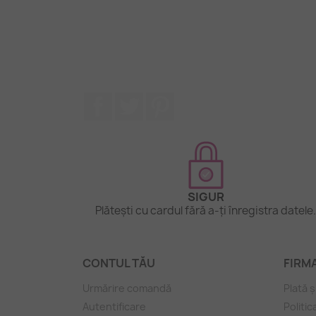
Facebook
Twitter
Pinterest
SIGUR
Plătești cu cardul fără a-ți înregistra datele
CONTUL TĂU
FIRM
Urmărire comandă
Plată ș
Autentificare
Politic