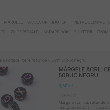
MARGELE
ACCESORII BIJUTERII
PIETRE SEMIPRET
LTE
ZILE SPECIALE
SCRAPBOOK
BIJUTERII
PROM
le acrilice litere rotunde 6,5mm 50buc negru
MĂRGELE ACRILIC
50BUC NEGRU
3,80 lei
Include TVA
Mărgele acrilice, rotunde, c
mm, grosime 3,5 mm, gaură 2 