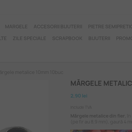
MARGELE
ACCESORII BIJUTERII
PIETRE SEMIPRET
LTE
ZILE SPECIALE
SCRAPBOOK
BIJUTERII
PROM
ărgele metalice 10mm 10buc
MĂRGELE METALIC
2,90 lei
Include TVA
Mărgele metalice din fier
, î
(pe fir au 8,9 mm), gaură 4 m