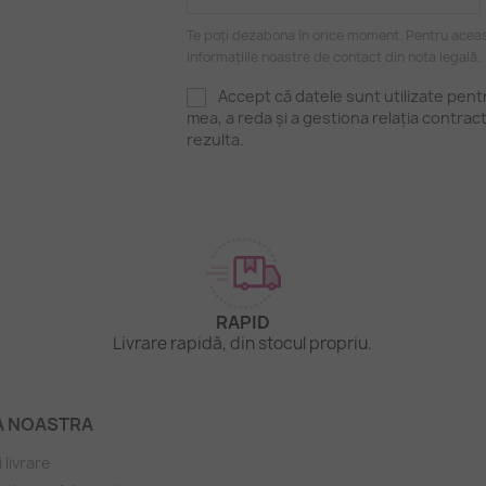
Te poți dezabona în orice moment. Pentru aceas
informațiile noastre de contact din nota legală.
Accept că datele sunt utilizate pen
mea, a reda și a gestiona relația contrac
rezulta.
RAPID
.
Livrare rapidă, din stocul propriu.
A NOASTRA
i livrare