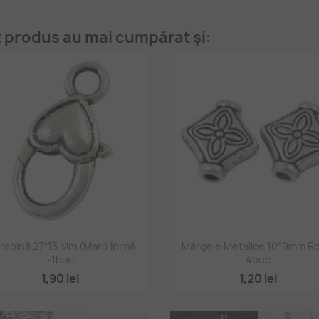
t produs au mai cumpărat și:
Vizualizare rapidă
Vizualizare rapidă


rabină 27*13 Mm (mari) Inimă
Mărgele Metalice 10*9mm R
-1buc
4buc
1,90 lei
1,20 lei