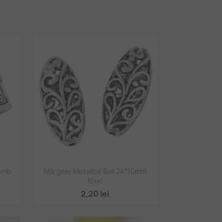
Vizualizare rapidă

omb
Mărgele Metalice Bali 24*10mm
1buc
2,20 lei