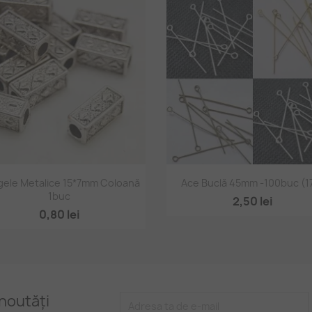
Vizualizare rapidă
Vizualizare rapidă


ele Metalice 15*7mm Coloană
Ace Buclă 45mm -100buc (1
1buc
2,50 lei
0,80 lei
noutăți