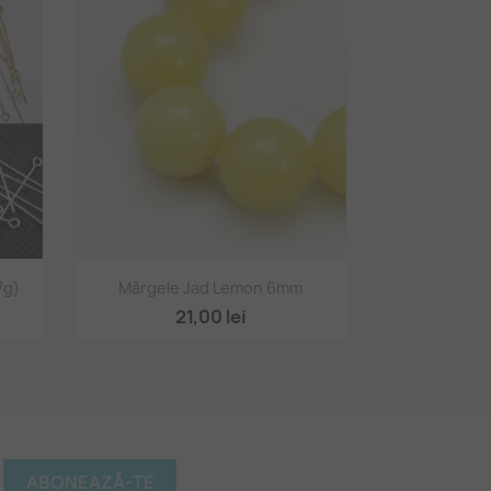
Vizualizare rapidă

7g)
Mărgele Jad Lemon 6mm
21,00 lei