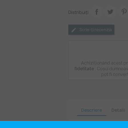
Distribuiți
Scrie-ți recenzia
Achiziționând acest pr
fidelitate
. Coșul dumneavo
pot fi conver
Descriere
Detalii
Mărgele metalice di