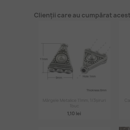
Clienții care au cumpărat aces
Vizualizare rapidă

Mărgele Metalice 11mm, 1/3șiruri
Ca
1buc
1,10 lei