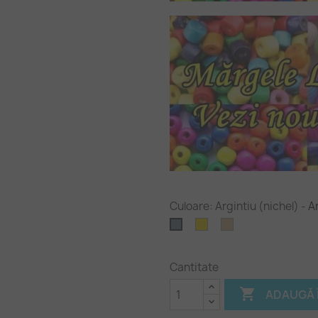
Culoare: Argintiu (nichel)
-
Ar
Auriu
Bronz
Argintiu
antichizat
(nichel)
Cantitate

ADAUGĂ 