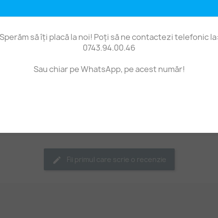
Metalice
»
GemSale
Mărgele metalice din fier,
culoare dorită. Mărgelele
șnururi.
Sperăm să îți placă la noi! Poți să ne contactezi telefonic la
0743.94.00.46
Mărime aproximativă: diam
are aproximativ 8,8 - 8,
Sau chiar pe WhatsApp, pe acest număr!
Prețul este pe 10 de bucă
Fii primul care scrie o recenzie