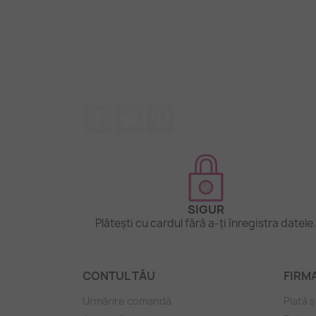
Facebook
Twitter
Pinterest
SIGUR
Plătești cu cardul fără a-ți înregistra datele
CONTUL TĂU
FIRM
Urmărire comandă
Plată ș