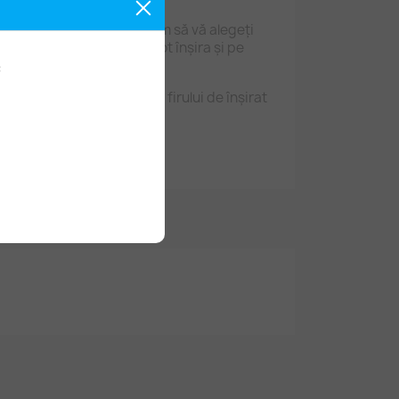
.ro
 în culori diverse, vă rugăm să vă alegeți
 au gaură mare, deci se pot înșira și pe
:
etru 10 mm (de-a lungul firului de înșirat
9 mm), gaură 4 mm.
ți.