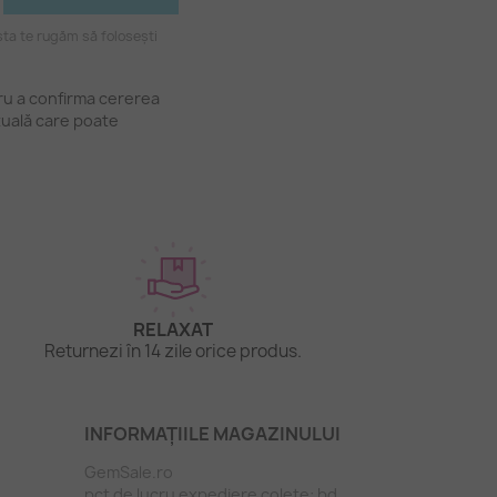
ta te rugăm să folosești
tru a confirma cererea
tuală care poate
RELAXAT
Returnezi în 14 zile orice produs.
INFORMAȚIILE MAGAZINULUI
GemSale.ro
pct de lucru expediere colete: bd.