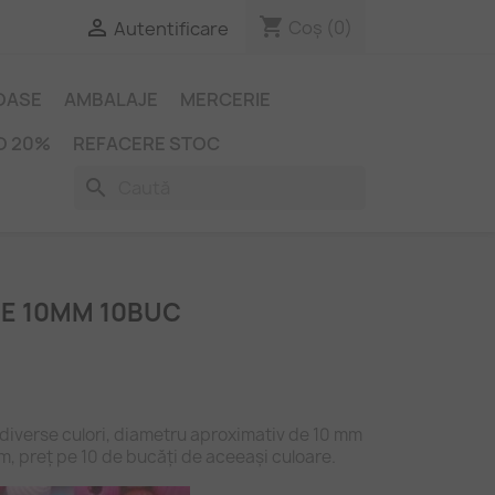
shopping_cart

Coș
(0)
Autentificare
IOASE
AMBALAJE
MERCERIE
O 20%
REFACERE STOC
search
E 10MM 10BUC
n diverse culori, diametru aproximativ de 10 mm
m, preț pe 10 de bucăți de aceeași culoare.