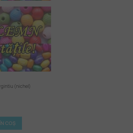
gintiu (nichel)
ÎN COȘ