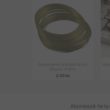
Vizualizare rapidă

Sârmă Memorie Brățări Bronz
Mărg
20spire -0.6mm
2,50 lei
Abonează-te la 