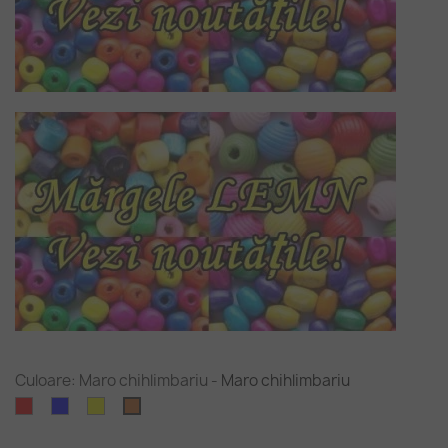
Culoare: Maro chihlimbariu
-
Maro chihlimbariu
Rosu
Albastru
Galben
Maro
chihlimbariu