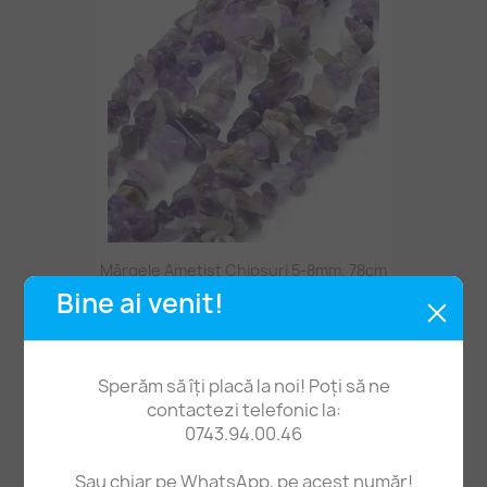
Mărgele Ametist Chipsuri 5-8mm, 78cm
Bine ai venit!
24,90 lei
Sperăm să îți placă la noi! Poți să ne
contactezi telefonic la:
0743.94.00.46
Sau chiar pe WhatsApp, pe acest număr!