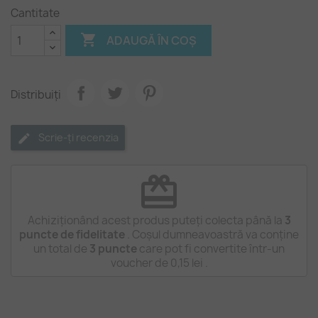
Cantitate

ADAUGĂ ÎN COȘ
Distribuiți
Scrie-ți recenzia
redeem
Achiziționând acest produs puteți colecta până la
3
puncte de fidelitate
. Coșul dumneavoastră va conține
un total de
3
puncte
care pot fi convertite într-un
voucher de
0,15 lei
.