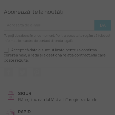
Abonează-te la noutăți
Te poți dezabona în orice moment. Pentru aceasta te rugăm să folosești
informațiile noastre de contact din nota legală.
Accept că datele sunt utilizate pentru a confirma
cererea mea, a reda și a gestiona relația contractuală care
poate rezulta.
Facebook
Twitter
Pinterest
SIGUR
Plătești cu cardul fără a-ți înregistra datele.
RAPID