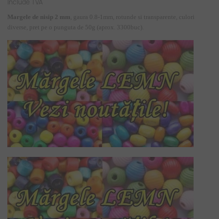
Include TVA
Margele de nisip 2 mm
, gaura 0.8-1mm, rotunde si transparente, culori
diverse, pret pe o punguta de 50g (aprox. 3300buc).