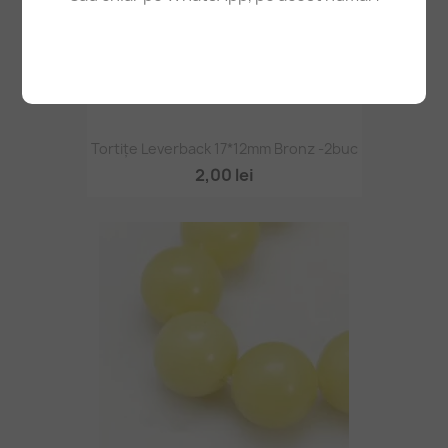
Tortițe Leverback 17*12mm Bronz -2buc
2,00 lei