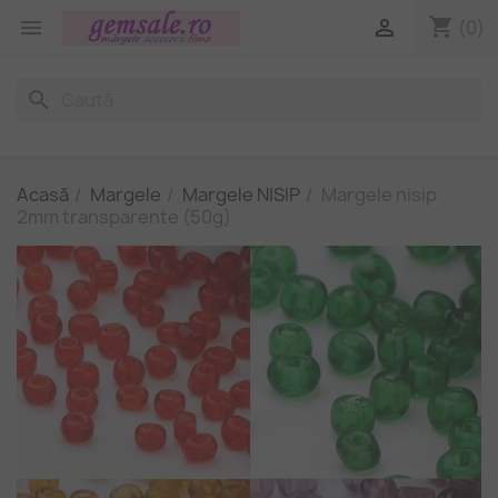
shopping_cart


(0)
search
Acasă
Margele
Margele NISIP
Margele nisip
2mm transparente (50g)