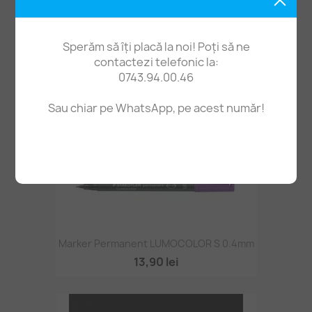
Margele Zoisit Cu Rubin 6mm 38cm~65buc
29,00 lei
Sperăm să îți placă la noi! Poți să ne
contactezi telefonic la:
0743.94.00.46
Sau chiar pe WhatsApp, pe acest număr!
Marker Permanent LUMOCOLOR S 0.4mm
13,90 lei