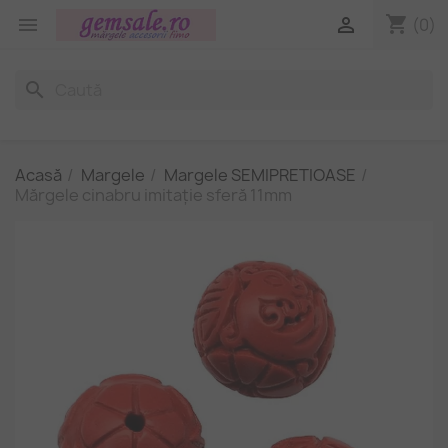
shopping_cart


(0)
search
Acasă
Margele
Margele SEMIPRETIOASE
Mărgele cinabru imitație sferă 11mm