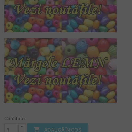
Cantitate

ADAUGĂ ÎN COȘ