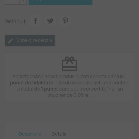
Distribuiți
Scrie-ți recenzia
redeem
Achiziționând acest produs puteți colecta până la
1
punct de fidelitate
. Coșul dumneavoastră va conține
un total de
1
punct
care pot fi convertite într-un
voucher de
0,05 lei
.
Descriere
Detalii