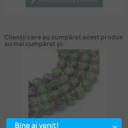
Fii primul care scrie o recenzie
Clienții care au cumpărat acest produs
au mai cumpărat și:
Bine ai venit!