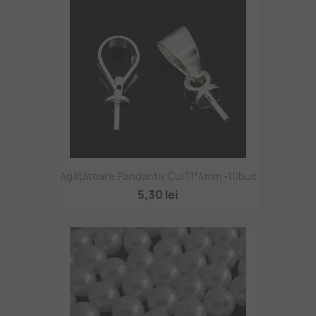
Agățătoare Pandantiv Cui 11*4mm -10buc
5,30 lei