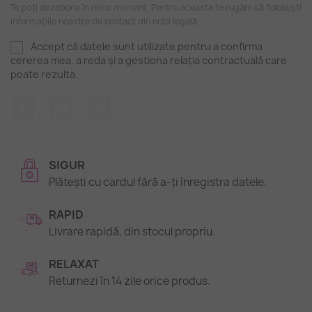
Te poți dezabona în orice moment. Pentru aceasta te rugăm să folosești
informațiile noastre de contact din nota legală.
Accept că datele sunt utilizate pentru a confirma
cererea mea, a reda și a gestiona relația contractuală care
poate rezulta.
Facebook
Twitter
Pinterest
SIGUR
Plătești cu cardul fără a-ți înregistra datele.
RAPID
Livrare rapidă, din stocul propriu.
RELAXAT
Returnezi în 14 zile orice produs.