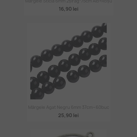
Mărgele Sticlă 6mm 2șirag*75cm Alb+roșu
16,90 lei
Mărgele Agat Negru 6mm 37cm~60buc
25,90 lei