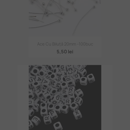
Ace Cu Biluță 20mm -100buc
5,50 lei