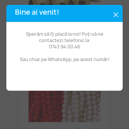
Bine ai venit!
Mărgele Hematit Auriu 6mm 40cm~68buc
Sperăm să îți placă la noi! Poți să ne
21,00 lei
contactezi telefonic la:
0743.94.00.46
Sau chiar pe WhatsApp, pe acest număr!