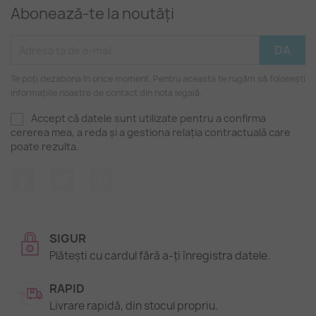
Abonează-te la noutăți
Te poți dezabona în orice moment. Pentru aceasta te rugăm să folosești
informațiile noastre de contact din nota legală.
Accept că datele sunt utilizate pentru a confirma
cererea mea, a reda și a gestiona relația contractuală care
poate rezulta.
Facebook
Twitter
Pinterest
SIGUR
Plătești cu cardul fără a-ți înregistra datele.
RAPID
Livrare rapidă, din stocul propriu.