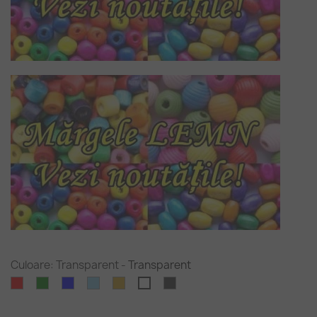
Culoare: Transparent
-
Transparent
Rosu
Verde
Albastru
Albastru
Chihlimbariu
Negru
Transparent
-
deschis
masliniu
cer