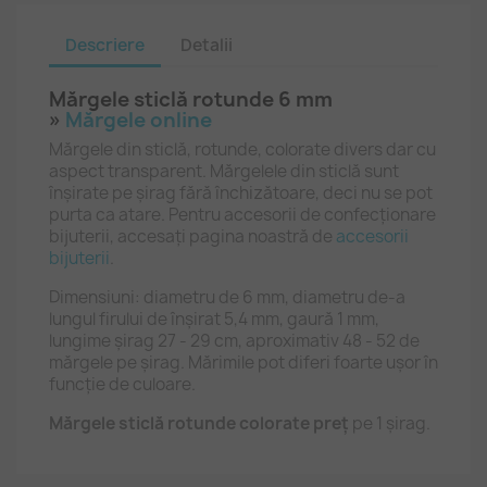
Descriere
Detalii
Mărgele sticlă rotunde 6 mm
»
Mărgele online
Mărgele din sticlă, rotunde, colorate divers dar cu
aspect transparent. Mărgelele din sticlă sunt
înșirate pe șirag fără închizătoare, deci nu se pot
purta ca atare. Pentru accesorii de confecționare
bijuterii, accesați pagina noastră de
accesorii
bijuterii
.
Dimensiuni: diametru de 6 mm, diametru de-a
lungul firului de înșirat 5,4 mm, gaură 1 mm,
lungime șirag 27 - 29 cm, aproximativ 48 - 52 de
mărgele pe șirag. Mărimile pot diferi foarte ușor în
funcție de culoare.
Mărgele sticlă rotunde colorate preț
pe 1 șirag.