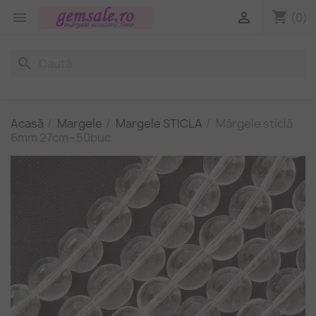
shopping_cart


(0)
search
Acasă
Margele
Margele STICLA
Mărgele sticlă
6mm 27cm~50buc