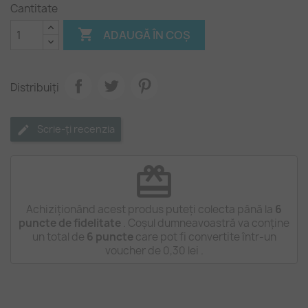
Cantitate

ADAUGĂ ÎN COȘ
Distribuiți
Scrie-ți recenzia
redeem
Achiziționând acest produs puteți colecta până la
6
puncte de fidelitate
. Coșul dumneavoastră va conține
un total de
6
puncte
care pot fi convertite într-un
voucher de
0,30 lei
.