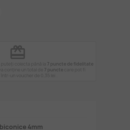
redeem
puteți colecta până la
7
puncte de fidelitate
a conține un total de
7
puncte
care pot fi
 într-un voucher de
0,35 lei
.
a biconice 4mm