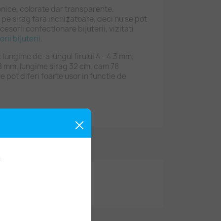
onice, colorate dar transparente.
 pe sirag fara inchizatoare, deci nu se pot
esorii confectionare bijuterii, vizitati
rii bijuterii
.
lungime de-a lungul firului 4 - 4.3 mm,
8 mm, lungime sirag 32 cm, cam 78
e pot diferi foarte usor in functie de
: