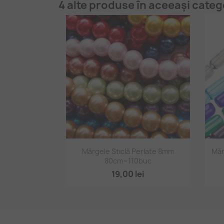
4 alte produse în aceeași categ
Vizualizare rapidă

Mărgele Sticlă Perlate 8mm
Măr
80cm~110buc
+15
19,00 lei