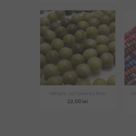
Vizualizare rapidă

Mărgele Jad Taiwanez 8mm
Mă
22,00 lei