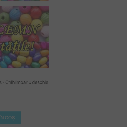
is
-
Chihlimbariu deschis
t
ÎN COȘ