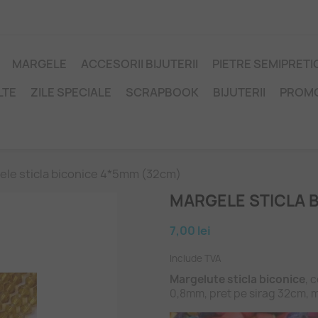
MARGELE
ACCESORII BIJUTERII
PIETRE SEMIPRET
LTE
ZILE SPECIALE
SCRAPBOOK
BIJUTERII
PROM
ele sticla biconice 4*5mm (32cm)
MARGELE STICLA 
7,00 lei
Include TVA
Margelute sticla biconice
, 
0,8mm, pret pe sirag 32cm, 