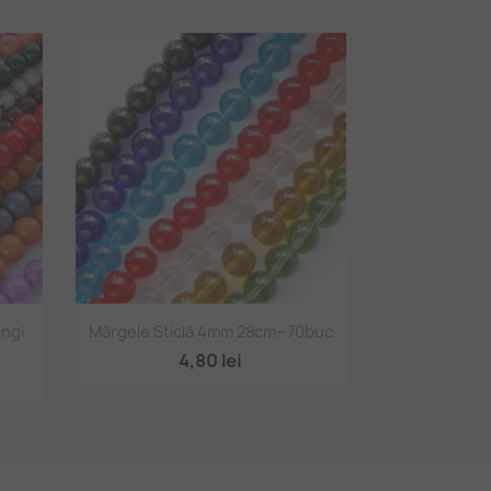
Vizualizare rapidă

ungi
Mărgele Sticlă 4mm 28cm~70buc
11
+1
4,80 lei