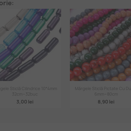
orie:
Vizualizare rapidă
Vizualizare rapidă


gele Sticlă Cilindrice 10*4mm
Mărgele Sticlă Pictate Cu D
32cm~32buc
6mm~80cm
+
3,00 lei
8,90 lei