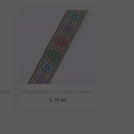
Vizualizare rapidă

0,8mm
Panglică Deco Auriu 12mm-1metru
6,70 lei