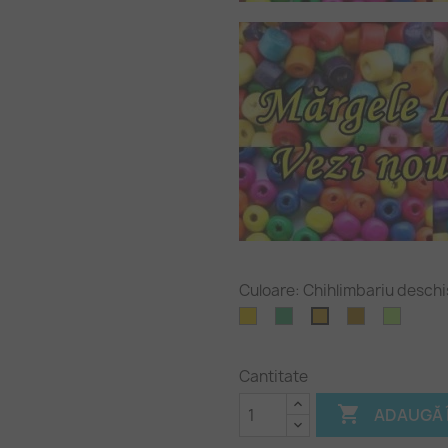
Culoare: Chihlimbariu desch
Auriu
Verde
Chihlimbariu
Verde
Chihlimbariu
smarald
-
deschis
perido
Cantitate

ADAUGĂ 