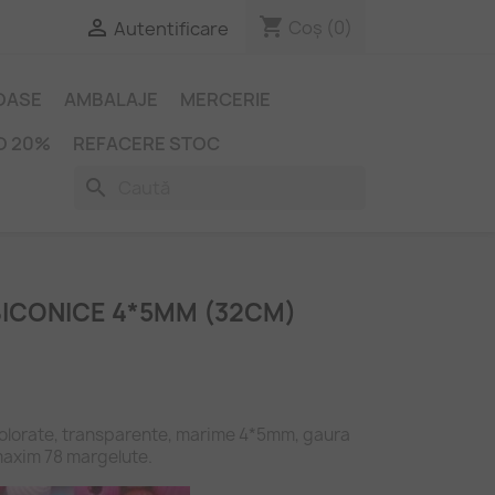
shopping_cart

Coș
(0)
Autentificare
IOASE
AMBALAJE
MERCERIE
O 20%
REFACERE STOC
search
BICONICE 4*5MM (32CM)
colorate, transparente, marime 4*5mm, gaura
maxim 78 margelute.