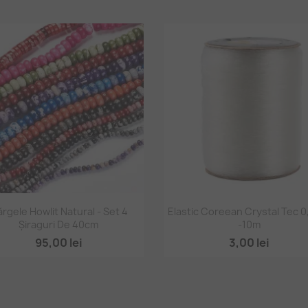
Vizualizare rapidă
Vizualizare rapidă


rgele Howlit Natural - Set 4
Elastic Coreean Crystal Tec 
Șiraguri De 40cm
-10m
95,00 lei
3,00 lei