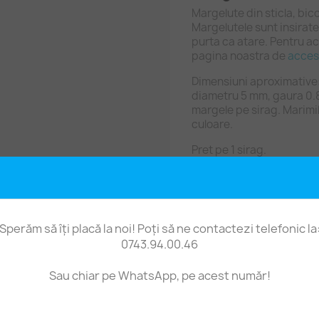
Margelute din sticla, bic
Margelutele sunt insirate
purta ca atare. Pentru acc
pagina noastra de
acceso
Dimensiuni aproximative: 
diametru 5 mm, gaura 0.
margele pe sirag. Marimil
culoare.
Pret pe 1 sirag.
Sperăm să îți placă la noi! Poți să ne contactezi telefonic la
0743.94.00.46
Fii primul care scrie o recenzie
Sau chiar pe WhatsApp, pe acest număr!