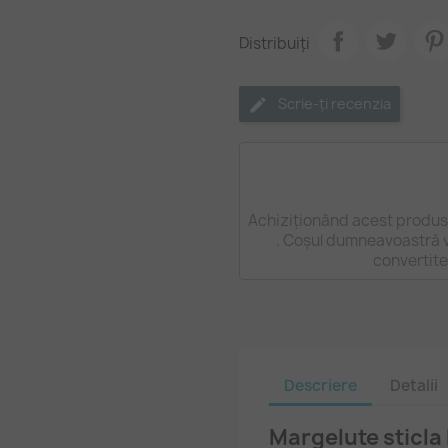
Distribuiți
Scrie-ți recenzia
Achiziționând acest produs 
. Coșul dumneavoastră v
convertite
Descriere
Detalii
Margelute sticl