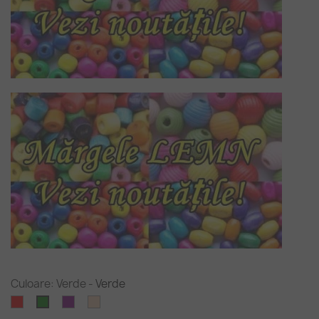
Culoare: Verde
-
Verde
Rosu
Purpuriu
Puf
Verde
de