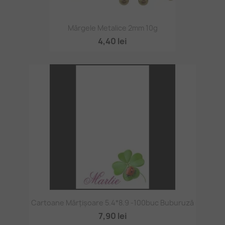
Mărgele Metalice 2mm 10g
4,40 lei
Cartoane Mărțișoare 5.4*8.9 -100buc Buburuză
7,90 lei