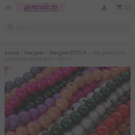
shopping_cart


(0)
search
Acasă
Margele
Margele STICLA
Mărgele sticlă
pictate cu dungi 4mm~80cm