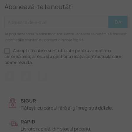
Abonează-te la noutăți
Te poți dezabona în orice moment. Pentru aceasta te rugăm să folosești
informațiile noastre de contact din nota legală.
Accept că datele sunt utilizate pentru a confirma
cererea mea, a reda și a gestiona relația contractuală care
poate rezulta.
Facebook
Twitter
Pinterest
SIGUR
Plătești cu cardul fără a-ți înregistra datele.
RAPID
Livrare rapidă, din stocul propriu.