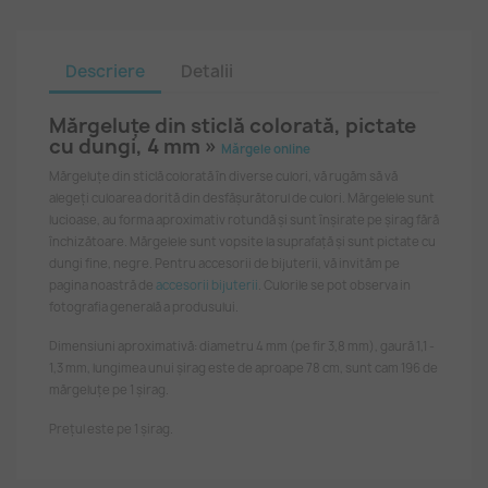
Descriere
Detalii
Mărgeluțe din sticlă colorată, pictate
cu dungi, 4 mm »
Mărgele online
Mărgeluțe din sticlă colorată în diverse culori, vă rugăm să vă
alegeți culoarea dorită din desfășurătorul de culori. Mărgelele sunt
lucioase, au forma aproximativ rotundă și sunt înșirate pe șirag fără
închizătoare. Mărgelele sunt vopsite la suprafață și sunt pictate cu
dungi fine, negre. Pentru accesorii de bijuterii, vă invităm pe
pagina noastră de
accesorii bijuterii
. Culorile se pot observa in
fotografia generală a produsului.
Dimensiuni aproximativă: diametru 4 mm (pe fir 3,8 mm), gaură 1,1 -
1,3 mm, lungimea unui șirag este de aproape 78 cm, sunt cam 196 de
mărgeluțe pe 1 șirag.
Prețul este pe 1 șirag.