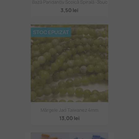
Bază Pandantiv Scoică Spirală -3buc
3,50 lei
STOC EPUIZAT
Mărgele Jad Taiwanez 4mm
13,00 lei