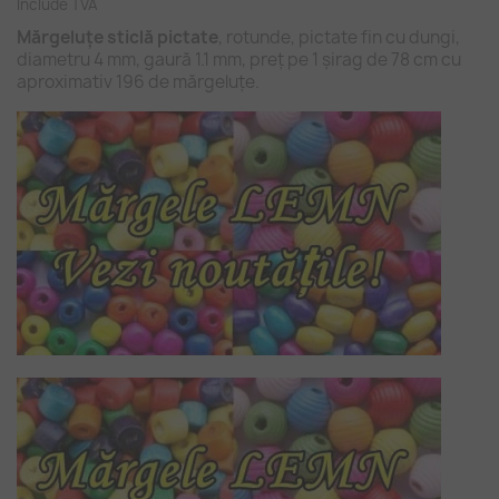
Include TVA
Mărgeluțe sticlă pictate
, rotunde, pictate fin cu dungi,
diametru 4 mm, gaură 1.1 mm, preț pe 1 șirag de 78 cm cu
aproximativ 196 de mărgeluțe.