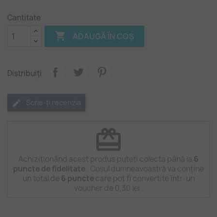
piersica
Cantitate

ADAUGĂ ÎN COȘ
Distribuiți
Scrie-ți recenzia
redeem
Achiziționând acest produs puteți colecta până la
6
puncte de fidelitate
. Coșul dumneavoastră va conține
un total de
6
puncte
care pot fi convertite într-un
voucher de
0,30 lei
.