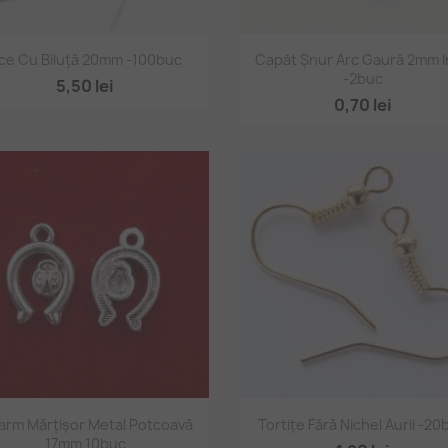
Vizualizare rapidă
Vizualizare rapidă


ce Cu Biluță 20mm -100buc
Capăt Șnur Arc Gaură 2mm 
-2buc
5,50 lei
0,70 lei
Vizualizare rapidă
Vizualizare rapidă


rm Mărțișor Metal Potcoavă
Tortițe Fără Nichel Aurii -20
17mm 10buc