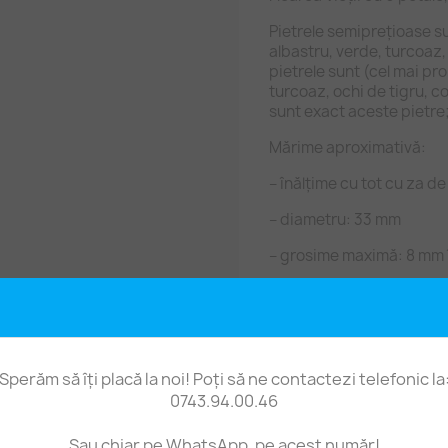
Pietrele semiprețioase sun
albastru, verde, turcoaz,
pietrele sunt (cel mai pro
turcoaz, ochi de tigru, c
sunt exact aceste pietre;
Mărime aproximativă:
– înălțime cu tot cu za d
– diametru: 33 mm
– grosime maximă: 8 mm î
– gaura de prindere: 5 
Preț pentru 1 bucată pand
Sperăm să îți placă la noi! Poți să ne contactezi telefonic la
0743.94.00.46
Sau chiar pe WhatsApp, pe acest număr!