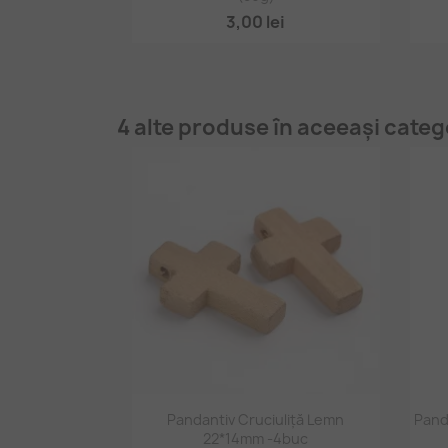
3,00 lei
4 alte produse în aceeași categ
Vizualizare rapidă

Pandantiv Cruciuliță Lemn
Pand
22*14mm -4buc