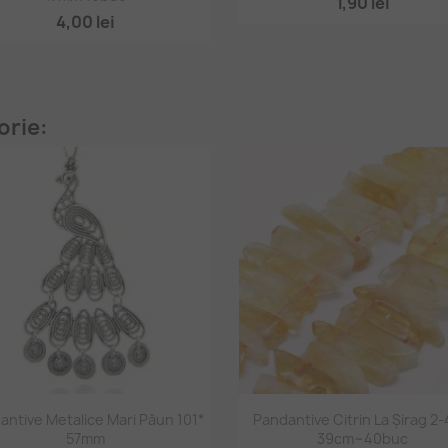
1,90 lei
4,00 lei
orie:
Vizualizare rapidă
Vizualizare rapidă


antive Metalice Mari Păun 101*
Pandantive Citrin La Șirag 2
57mm
39cm~40buc