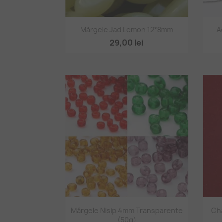
Vizualizare rapidă

Mărgele Jad Lemon 12*8mm
A
29,00 lei
Vizualizare rapidă

Mărgele Nisip 4mm Transparente
Cha
(50g)
+5