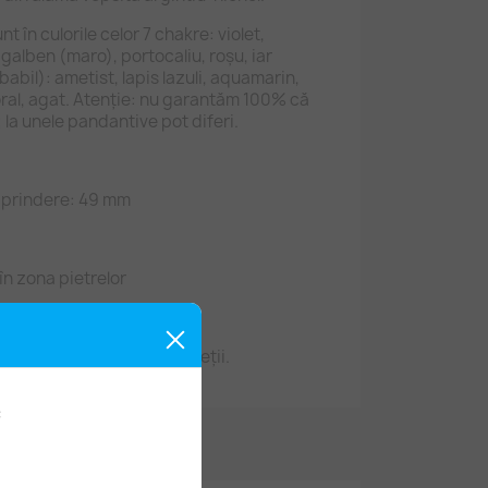
t în culorile celor 7 chakre: violet,
 galben (maro), portocaliu, roșu, iar
babil): ametist, lapis lazuli, aquamarin,
oral, agat. Atenție: nu garantăm 100% că
 la unele pandantive pot diferi.
e prindere: 49 mm
n zona pietrelor
mm
antiv chakra și Floarea Vieții.
: