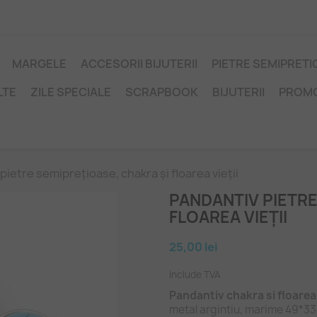
MARGELE
ACCESORII BIJUTERII
PIETRE SEMIPRET
LTE
ZILE SPECIALE
SCRAPBOOK
BIJUTERII
PROM
pietre semiprețioase, chakra și floarea vieții
PANDANTIV PIETRE
FLOAREA VIEȚII
25,00 lei
Include TVA
Pandantiv chakra si floarea 
metal argintiu, marime 49*33