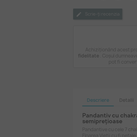
Scrie-ți recenzia
Achiziționând acest pr
fidelitate
. Coșul dumneavo
pot fi conver
Descriere
Detalii
Pandantiv cu chakra 
semiprețioase
Pandantive cu cele 7 chak
Floarea Vieții cu 6 petale