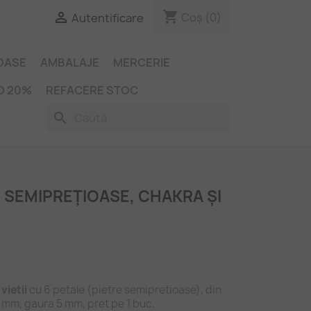
shopping_cart

Coș
(0)
Autentificare
IOASE
AMBALAJE
MERCERIE
O 20%
REFACERE STOC
search
 SEMIPREȚIOASE, CHAKRA ȘI
vietii
cu 6 petale (pietre semipretioase), din
 mm, gaura 5 mm, pret pe 1 buc.