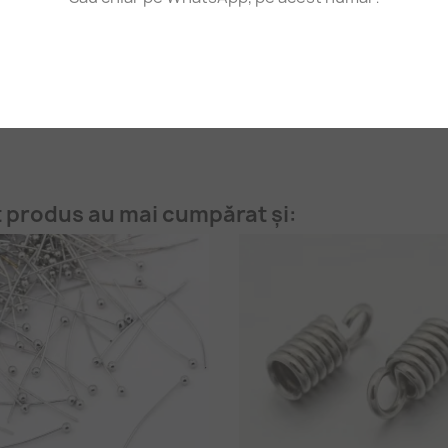
Fii primul care scrie o recenzie
t produs au mai cumpărat și: