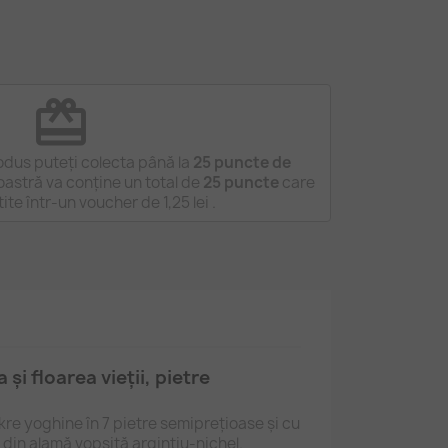
redeem
odus puteți colecta până la
25
puncte de
astră va conține un total de
25
puncte
care
tite într-un voucher de
1,25 lei
.
și floarea vieții, pietre
re yoghine în 7 pietre semiprețioase și cu
, din alamă vopsită argintiu‑nichel.