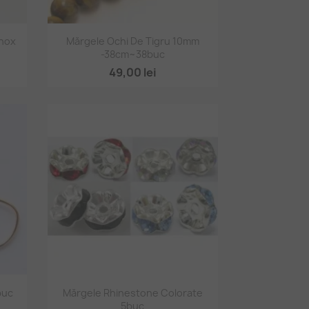
Vizualizare rapidă

Inox
Mărgele Ochi De Tigru 10mm
-38cm~38buc
49,00 lei
Vizualizare rapidă

buc
Mărgele Rhinestone Colorate
5buc
+1