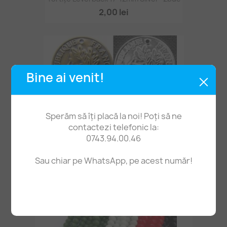
2,00 lei
Bine ai venit!
Sperăm să îți placă la noi! Poți să ne
contactezi telefonic la:
0743.94.00.46
Sau chiar pe WhatsApp, pe acest număr!
Charmuri Banuți 18mm Cu 2 Găuri -5buc
2,70 lei