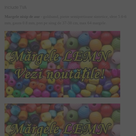
Include TVA
Margele nisip de aur
- goldsand, pietre semipretioase sintetice, sfere 5.6-6
mm, gaura 0.8 mm, pret pe sirag de 37-38 cm, max 64 margele.