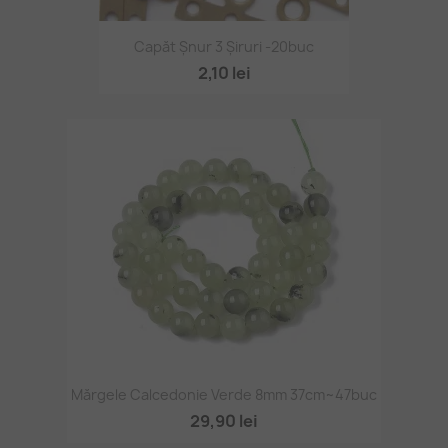
Capăt Șnur 3 Șiruri -20buc
2,10 lei
Mărgele Calcedonie Verde 8mm 37cm~47buc
29,90 lei