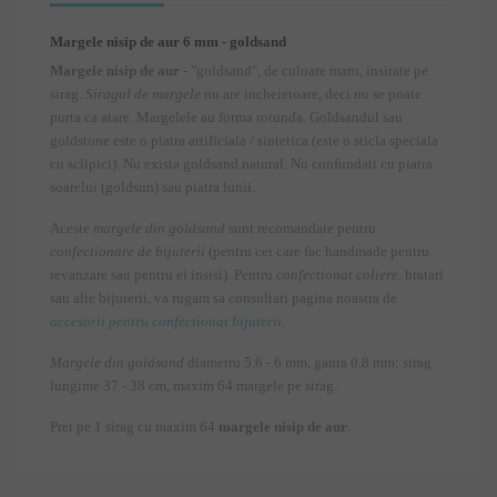
Margele nisip de aur 6 mm - goldsand
Margele nisip de aur
- "goldsand", de culoare maro, insirate pe
sirag.
Siragul de margele
nu are incheietoare, deci nu se poate
purta ca atare. Margelele au forma rotunda. Goldsandul sau
goldstone este o piatra artificiala / sintetica (este o sticla speciala
cu sclipici). Nu exista goldsand natural. Nu confundati cu piatra
soarelui (goldsun) sau piatra lunii.
Aceste
margele din goldsand
sunt recomandate pentru
confectionare de bijuterii
(pentru cei care fac handmade pentru
revanzare sau pentru ei insisi). Pentru
confectionat coliere
, bratari
sau alte bijuterii, va rugam sa consultati pagina noastra de
accesorii pentru confectionat bijuterii
.
Margele din goldsand
diametru 5.6 - 6 mm, gaura 0.8 mm; sirag
lungime 37 - 38 cm, maxim 64 margele pe sirag.
Pret pe 1 sirag cu maxim 64
margele nisip de aur
.