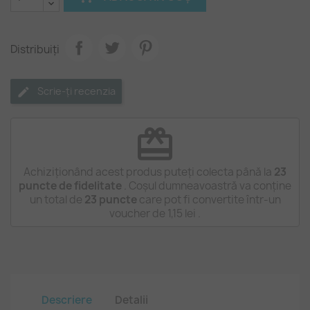
Distribuiți
Scrie-ți recenzia
redeem
Achiziționând acest produs puteți colecta până la
23
puncte de fidelitate
. Coșul dumneavoastră va conține
un total de
23
puncte
care pot fi convertite într-un
voucher de
1,15 lei
.
Descriere
Detalii