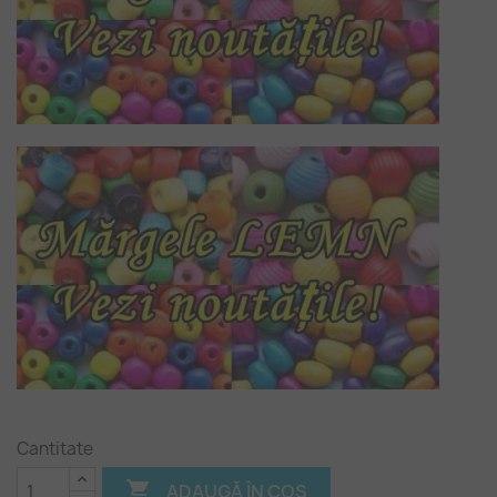
Cantitate

ADAUGĂ ÎN COȘ