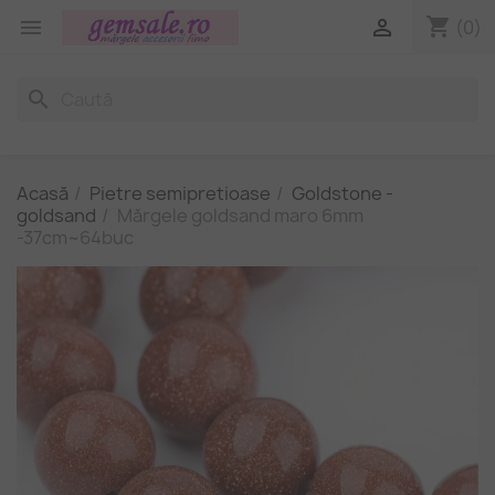
shopping_cart


(0)
search
Acasă
Pietre semipretioase
Goldstone -
goldsand
Mărgele goldsand maro 6mm
-37cm~64buc