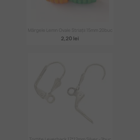
Mărgele Lemn Ovale Striații 15mm 20buc
2,20 lei
Tortițe Leverback 17*12mm Silver -2buc