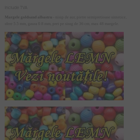
Include TVA
Margele goldsand albastru
- nisip de aur, pietre semipretioase sintetice,
sfere 5.5 mm, gaura 0.8 mm, pret pe sirag de 36 cm, max 48 margele.