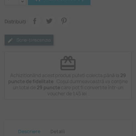
Distribuiți
Scrie-ți recenzia
redeem
Achiziționând acest produs puteți colecta până la
29
puncte de fidelitate
. Coșul dumneavoastră va conține
un total de
29
puncte
care pot fi convertite într-un
voucher de
1,45 lei
.
Descriere
Detalii