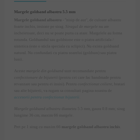
Margele goldsand albastru 5.5 mm
Margele goldsand albastru
- "nisip de aur", de culoare albastru
foarte inchis, insirate pe sirag.
Siragul de margele
nu are
incheietoare, deci nu se poate purta ca atare. Margelele au forma
rotunda. Goldsandul sau goldstone este o piatra artificiala /
sintetica (este o sticla speciala cu sclipici). Nu exista goldsand
natural. Nu confundati cu piatra soarelui (goldsun) sau piatra
lunii.
Aceste
margele din goldsand
sunt recomandate pentru
confectionare de bijuterii
(pentru cei care fac handmade pentru
revanzare sau pentru ei insisi). Pentru
confectionat coliere
, bratari
sau alte bijuterii, va rugam sa consultati pagina noastra de
accesorii pentru confectionat bijuterii
.
Margele goldsand albastru
diametru 5.5 mm, gaura 0.8 mm; sirag
lungime 36 cm, maxim 66 margele.
Pret pe 1 sirag cu maxim 66
margele goldsand albastru inchis
.