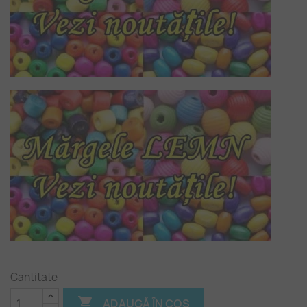
Cantitate

ADAUGĂ ÎN COȘ