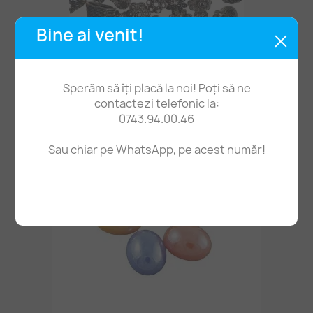
Bine ai venit!
Căpăcele Mărgele Vărsate Mari 95g
Sperăm să îți placă la noi! Poți să ne
44,70 lei
contactezi telefonic la:
0743.94.00.46
Sau chiar pe WhatsApp, pe acest număr!