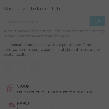
Abonează-te la noutăți
Te poți dezabona în orice moment. Pentru aceasta te rugăm să folosești
informațiile noastre de contact din nota legală.
Accept că datele sunt utilizate pentru a confirma
cererea mea, a reda și a gestiona relația contractuală care
poate rezulta.
Facebook
Twitter
Pinterest
SIGUR
Plătești cu cardul fără a-ți înregistra datele.
RAPID