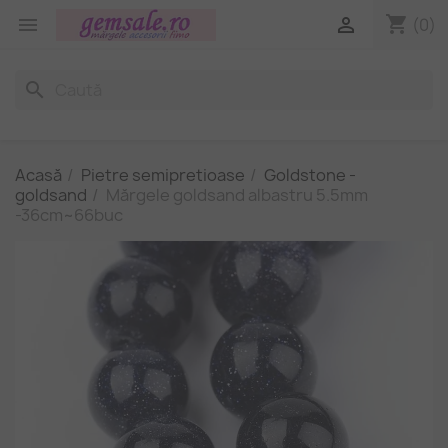
shopping_cart


(0)
search
Acasă
Pietre semipretioase
Goldstone -
goldsand
Mărgele goldsand albastru 5.5mm
-36cm~66buc