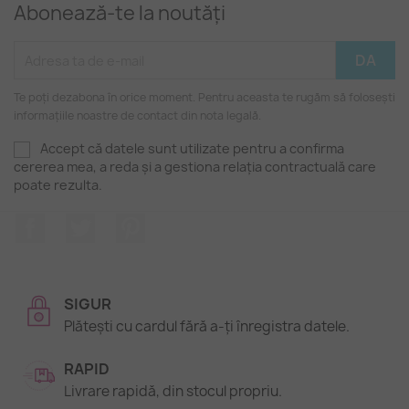
Abonează-te la noutăți
Te poți dezabona în orice moment. Pentru aceasta te rugăm să folosești
informațiile noastre de contact din nota legală.
Accept că datele sunt utilizate pentru a confirma
cererea mea, a reda și a gestiona relația contractuală care
poate rezulta.
Facebook
Twitter
Pinterest
SIGUR
Plătești cu cardul fără a-ți înregistra datele.
RAPID
Livrare rapidă, din stocul propriu.