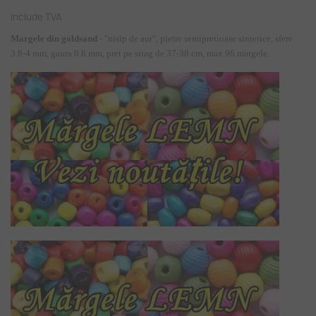
Include TVA
Margele din goldsand
- "nisip de aur", pietre semipretioase sintetice, sfere
3.8-4 mm, gaura 0.8 mm, pret pe sirag de 37-38 cm, max 96 margele.