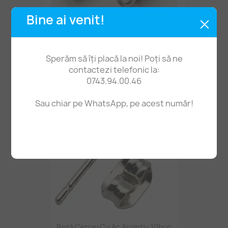
Bine ai venit!
Capăt Șnur Arc Gaură 3,5mm Inox -2buc
Sperăm să îți placă la noi! Poți să ne
0,80 lei
contactezi telefonic la:
0743.94.00.46
Sau chiar pe WhatsApp, pe acest număr!
Bază Cercei Cu Ac Argintiu 10buc