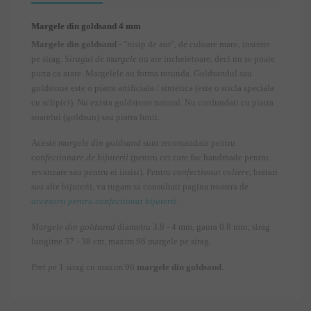
Margele din goldsand 4 mm
Margele din goldsand
- "nisip de aur", de culoare maro, insirate
pe sirag.
Siragul de margele
nu are incheietoare, deci nu se poate
purta ca atare. Margelele au forma rotunda. Goldsandul sau
goldstone este o piatra artificiala / sintetica (este o sticla speciala
cu sclipici). Nu exista goldstone natural. Nu confundati cu piatra
soarelui (goldsun) sau piatra lunii.
Aceste
margele din goldsand
sunt recomandate pentru
confectionare de bijuterii
(pentru cei care fac handmade pentru
revanzare sau pentru ei insisi). Pentru
confectionat coliere
, bratari
sau alte bijuterii, va rugam sa consultati pagina noastra de
accesorii pentru confectionat bijuterii
.
Margele din goldsand
diametru 3.8 - 4 mm, gaura 0.8 mm; sirag
lungime 37 - 38 cm, maxim 96 margele pe sirag.
Pret pe 1 sirag cu maxim 96
margele din goldsand
.