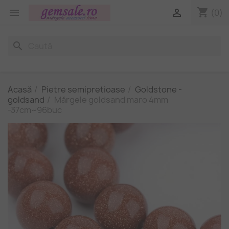
shopping_cart


(0)
search
Acasă
Pietre semipretioase
Goldstone -
goldsand
Mărgele goldsand maro 4mm
-37cm~96buc