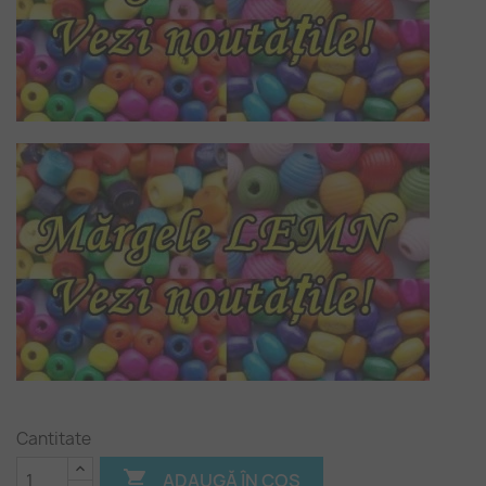
Cantitate

ADAUGĂ ÎN COȘ