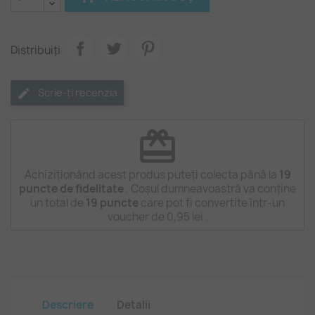
Distribuiți
Scrie-ți recenzia
redeem
Achiziționând acest produs puteți colecta până la
19
puncte de fidelitate
. Coșul dumneavoastră va conține
un total de
19
puncte
care pot fi convertite într-un
voucher de
0,95 lei
.
Descriere
Detalii