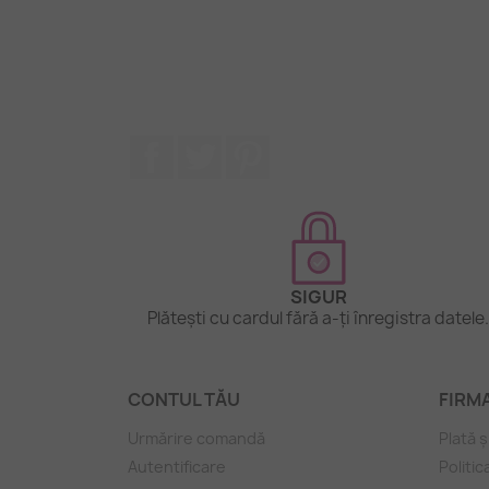
Facebook
Twitter
Pinterest
SIGUR
Plătești cu cardul fără a-ți înregistra datele
CONTUL TĂU
FIRM
Urmărire comandă
Plată ș
Autentificare
Politic