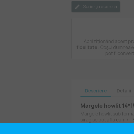
Scrie-ți recenzia
Achiziționând acest pr
fidelitate
. Coșul dumneavo
pot fi conver
Descriere
Detalii
Margele howlit 14*1
Margele howlit sub forma d
sirag se pot afla cam 7 - 
Siragul nu are inchizatoa
howlit este reconstituita 