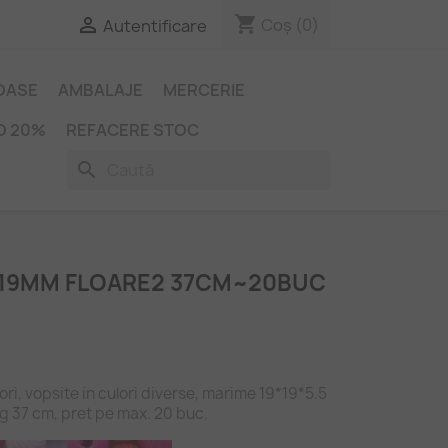
shopping_cart

Coș
(0)
Autentificare
IOASE
AMBALAJE
MERCERIE
O 20%
REFACERE STOC
search
 19MM FLOARE2 37CM~20BUC
ri, vopsite in culori diverse, marime 19*19*5.5
g 37 cm, pret pe max. 20 buc.