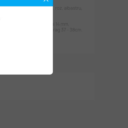
 majoritatea: verde-galbui, roz, albastru,
liu inchis, alb murdar.
:
lungime de-a lungul firului 14 mm,
mm, gaura 1 mm, lungime sirag 37 - 38cm.
 28 bucati margele.