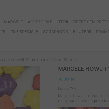
MARGELE
ACCESORII BIJUTERII
PIETRE SEMIPRET
LTE
ZILE SPECIALE
SCRAPBOOK
BIJUTERII
PROM
argele howlit 19mm floare2 37cm~20buc
MARGELE HOWLIT
16,00 lei
Include TVA
Margele howlit cu model de flo
mm, gaura 1 mm, lungime sira