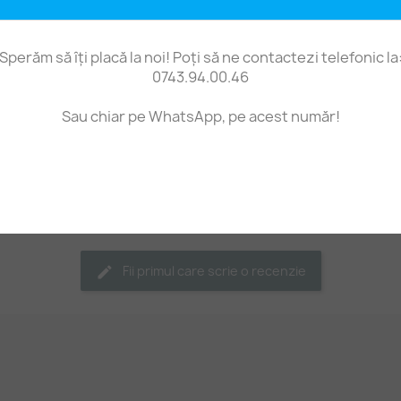
Culorile disponibile sunt,
galben rosu, mov, portoca
Sperăm să îți placă la noi! Poți să ne contactezi telefonic la
Dimensiuni aproximative: 
0743.94.00.46
latime 15 mm, grosime 4 
Sau chiar pe WhatsApp, pe acest număr!
Pret pe 1 sirag cu maxim
Fii primul care scrie o recenzie