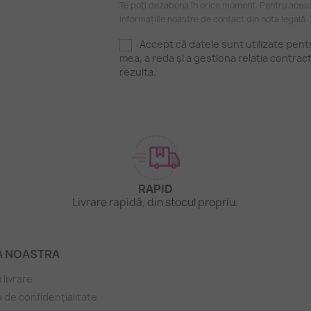
Te poți dezabona în orice moment. Pentru aceas
informațiile noastre de contact din nota legală.
Accept că datele sunt utilizate pen
mea, a reda și a gestiona relația contrac
rezulta.
RAPID
.
Livrare rapidă, din stocul propriu.
A NOASTRA
i livrare
a de confidențialitate