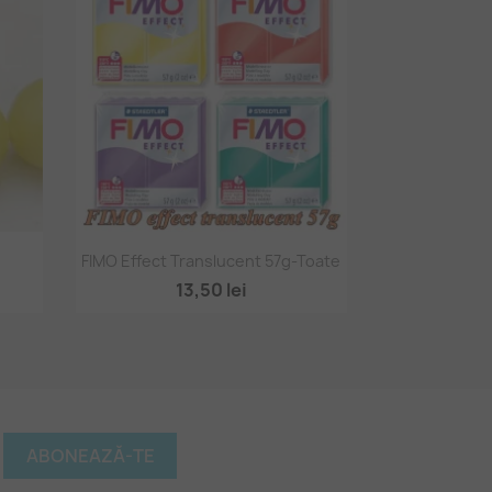
Vizualizare rapidă

FIMO Effect Translucent 57g-Toate
13,50 lei