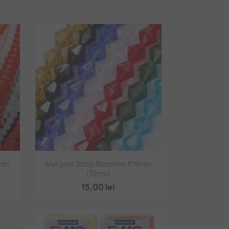
Vizualizare rapidă

8mm
Margele Sticla Biconice 8*8mm
(32cm)
+2
15,00 lei