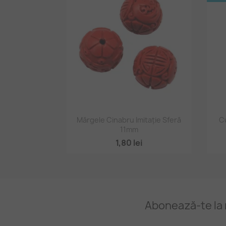
Vizualizare rapidă

Mărgele Cinabru Imitație Sferă
Cu
11mm
1,80 lei
Abonează-te la 