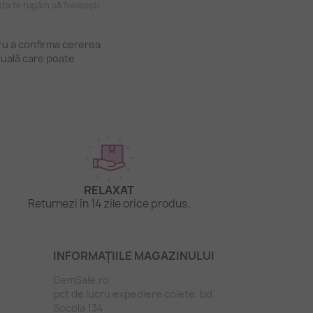
ta te rugăm să folosești
tru a confirma cererea
tuală care poate
RELAXAT
Returnezi în 14 zile orice produs.
INFORMAȚIILE MAGAZINULUI
GemSale.ro
pct de lucru expediere colete: bd.
Socola 134