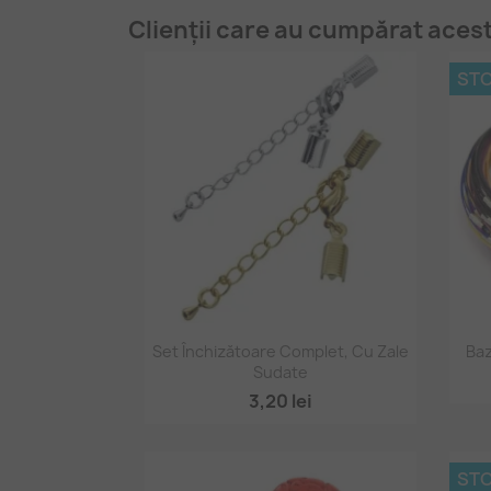
Clienții care au cumpărat aces
STO
Vizualizare rapidă

Set Închizătoare Complet, Cu Zale
Baz
Sudate
3,20 lei
STO