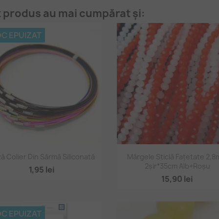
t produs au mai cumpărat și:
C EPUIZAT
Vizualizare rapidă
Vizualizare rapidă


ă Colier Din Sârmă Siliconată
Mărgele Sticlă Fațetate 2,
2șir*35cm Alb+roșu
1,95 lei
15,90 lei
C EPUIZAT