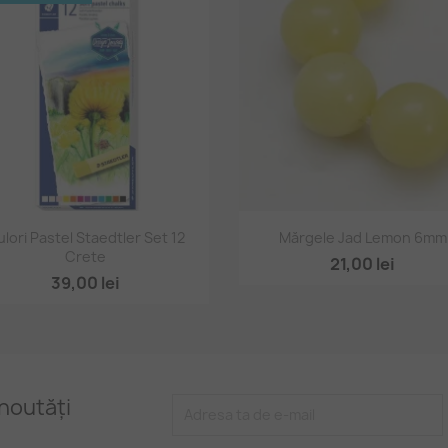
Vizualizare rapidă
Vizualizare rapidă


lori Pastel Staedtler Set 12
Mărgele Jad Lemon 6mm
Crete
21,00 lei
39,00 lei
noutăți