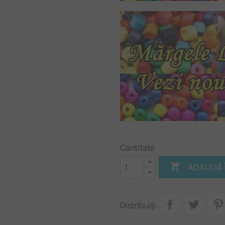
Cantitate

ADAUGĂ 
Distribuiți