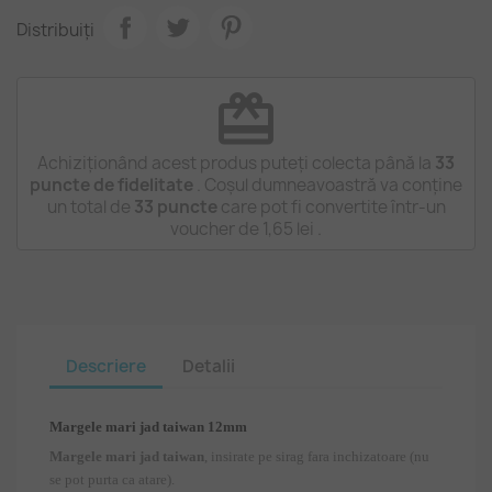
Distribuiți
redeem
Achiziționând acest produs puteți colecta până la
33
puncte de fidelitate
. Coșul dumneavoastră va conține
un total de
33
puncte
care pot fi convertite într-un
voucher de
1,65 lei
.
Descriere
Detalii
Margele mari jad taiwan 12mm
Margele mari jad taiwan
, insirate pe sirag fara inchizatoare (nu
se pot purta ca atare).