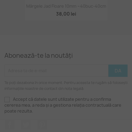
Mărgele Jad Floare 10mm ~40buc-40cm
38,00 lei
Abonează-te la noutăți
Te poți dezabona în orice moment. Pentru aceasta te rugăm să folosești
informațiile noastre de contact din nota legală.
Accept că datele sunt utilizate pentru a confirma
cererea mea, a reda și a gestiona relația contractuală care
poate rezulta.
Facebook
Twitter
Pinterest