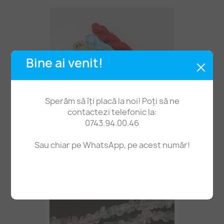
Bine ai venit!
Sperăm să îți placă la noi! Poți să ne
contactezi telefonic la:
0743.94.00.46
Sau chiar pe WhatsApp, pe acest număr!
Snur Nylon Shamballa 1mm -24m
2,90 lei