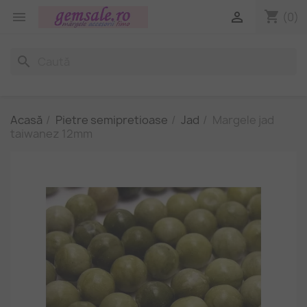
shopping_cart


(0)
search
Acasă
Pietre semipretioase
Jad
Margele jad
taiwanez 12mm