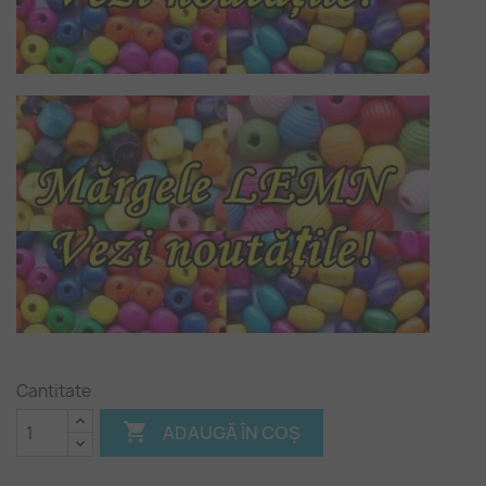
Cantitate

ADAUGĂ ÎN COȘ