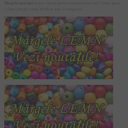
Margele mari jad
taiwan, natural (pietre semipretioase), sfere 12mm, gaura
1,5mm, pret pe 1 sirag 39-40cm, max 33 margelute.