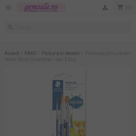
shopping_cart


(0)
search
Acasă
FIMO
Pictura si desen
Pensule pictură din
lemn 16cm Staedtler -set 3 buc