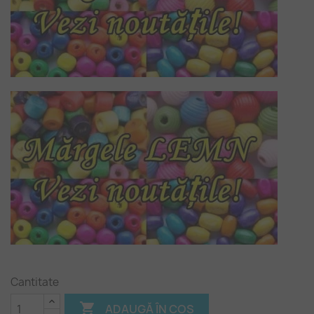
Cantitate

ADAUGĂ ÎN COȘ