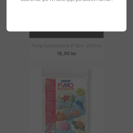
Pungi Autoadezive 8* 8cm -200buc
16,90 lei