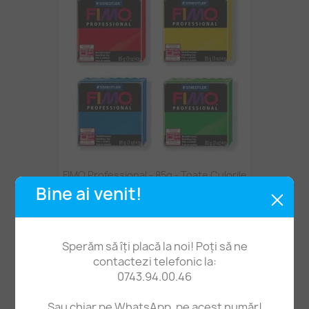
FIMO Professional - 85g - Toate Culorile
Bine ai venit!
16,90 lei
Sperăm să îți placă la noi! Poți să ne
contactezi telefonic la:
0743.94.00.46
Sau chiar pe WhatsApp, pe acest număr!