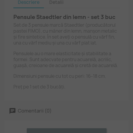
Descriere
Detalii
Pensule Staedtler din lemn - set 3 buc
Set de 3 pensule marcă Staedtler (producătorul
pastei FIMO), cu mâner din lemn, manșon metalic
și fire sintetice. În set aveți o pensulă cu vârf fin,
una cu vârf mediu și una cu vârf plat lat.
Pensulele au o mare elasticitate și stabilitate a
formei. Sunt adecvate pentru acuarelă, acrilic,
guașă, creioane de acuarelă și cretă de acuarelă.
Dimensiuni pensule cu tot cu peri: 16-18 cm.
Preț pe 1 set de 3 bucăți.
Comentarii (0)