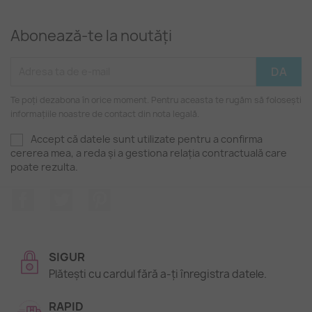
Abonează-te la noutăți
Te poți dezabona în orice moment. Pentru aceasta te rugăm să folosești
informațiile noastre de contact din nota legală.
Accept că datele sunt utilizate pentru a confirma
cererea mea, a reda și a gestiona relația contractuală care
poate rezulta.
Facebook
Twitter
Pinterest
SIGUR
Plătești cu cardul fără a-ți înregistra datele.
RAPID