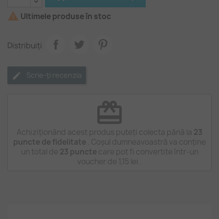

Ultimele produse în stoc
Distribuiți
Scrie-ți recenzia
redeem
Achiziționând acest produs puteți colecta până la
23
puncte de fidelitate
. Coșul dumneavoastră va conține
un total de
23
puncte
care pot fi convertite într-un
voucher de
1,15 lei
.