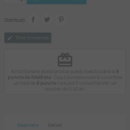
Distribuiți
Scrie-ți recenzia
redeem
Achiziționând acest produs puteți colecta până la
8
puncte de fidelitate
. Coșul dumneavoastră va conține
un total de
8
puncte
care pot fi convertite într-un
voucher de
0,40 lei
.
Descriere
Detalii