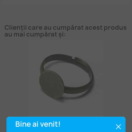
Clienții care au cumpărat acest produs
au mai cumpărat și:
Bază Inel Platou 10mm Bronz
Bine ai venit!
2,10 lei