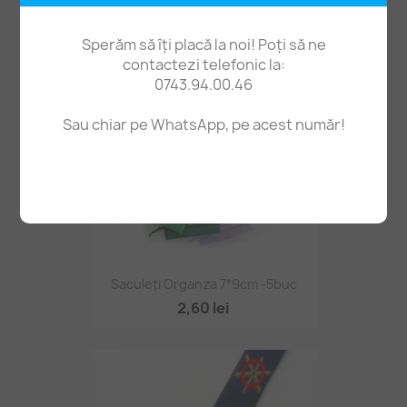
Sperăm să îți placă la noi! Poți să ne
contactezi telefonic la:
0743.94.00.46
Sau chiar pe WhatsApp, pe acest număr!
Saculeți Organza 7*9cm -5buc
2,60 lei