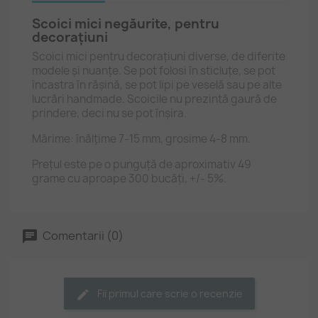
Scoici mici negăurite, pentru
decorațiuni
Scoici mici pentru decorațiuni diverse, de diferite
modele și nuanțe. Se pot folosi în sticluțe, se pot
încastra în rășină, se pot lipi pe veselă sau pe alte
lucrări handmade. Scoicile nu prezintă gaură de
prindere, deci nu se pot înșira.
Mărime: înălțime 7-15 mm, grosime 4-8 mm.
Prețul este pe o punguță de aproximativ 49
grame cu aproape 300 bucăți, +/- 5%.
Comentarii (0)
Fii primul care scrie o recenzie