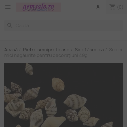
shopping_cart


(0)
search
Acasă
Pietre semipretioase
Sidef / scoica
Scoici
mici negăurite pentru decorațiuni 49g