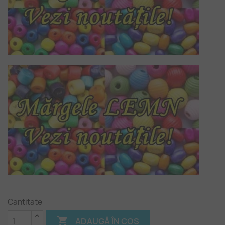
Cantitate

ADAUGĂ ÎN COȘ